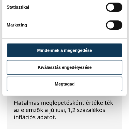
Statisztikai
Marketing
Mindennek a megengedése
TOVÁBBI CIKKEK
KÖZÉLET
Kiválasztás engedélyezése
Meglepték az elemzőket
Megtagad
a júliusi inflációs adatok
Hatalmas meglepetésként értékelték
az elemzők a júliusi, 1,2 százalékos
inflációs adatot.