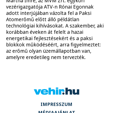
Mártha Imre, az MVM Zrt. egykori
vezérigazgatója ATV-n Rónai Egonnak
adott interjújában vázolta fel a Paksi
Atomerőmű előtt álló példátlan
technológiai kihívásokat. A szakember, aki
korábban éveken át felelt a hazai
energetikai fejlesztésekért és a paksi
blokkok működéséért, arra figyelmeztet:
az erőmű olyan üzemállapotban van,
amelyre eredetileg nem tervezték.
IMPRESSZUM
MÉDIAAJÁNLAT