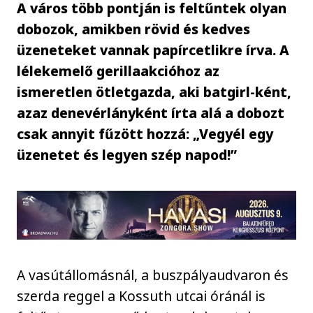
A város több pontján is feltűntek olyan
dobozok, amikben rövid és kedves
üzeneteket vannak papírcetlikre írva. A
lélekemelő gerillaakcióhoz az
ismeretlen ötletgazda, aki batgirl-ként,
azaz denevérlányként írta alá a dobozt
csak annyit fűzött hozzá: „Vegyél egy
üzenetet és legyen szép napod!”
A vasútállomásnál, a buszpályaudvaron és
szerda reggel a Kossuth utcai óránál is