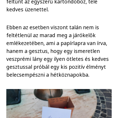
feltűnt az egyszerű kartondoboz, tele
kedves üzenettel.
Ebben az esetben viszont talán nem is
feltétlenül az marad meg a járókelők
emlékezetében, ami a papírlapra van írva,
hanem a gesztus, hogy egy ismeretlen
veszprémi lány egy ilyen ötletes és kedves
gesztussal próbál egy kis pozitív élményt
belecsempészni a hétköznapokba.