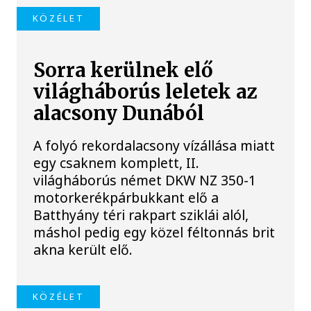
KÖZÉLET
Sorra kerülnek elő
világháborús leletek az
alacsony Dunából
A folyó rekordalacsony vízállása miatt
egy csaknem komplett, II.
világháborús német DKW NZ 350-1
motorkerékpárbukkant elő a
Batthyány téri rakpart sziklái alól,
máshol pedig egy közel féltonnás brit
akna került elő.
KÖZÉLET