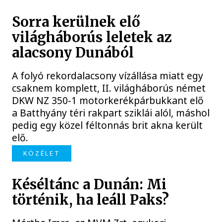
Sorra kerülnek elő
világháborús leletek az
alacsony Dunából
A folyó rekordalacsony vízállása miatt egy
csaknem komplett, II. világháborús német
DKW NZ 350-1 motorkerékpárbukkant elő
a Batthyány téri rakpart sziklái alól, máshol
pedig egy közel féltonnás brit akna került
elő.
KÖZÉLET
Késéltánc a Dunán: Mi
történik, ha leáll Paks?