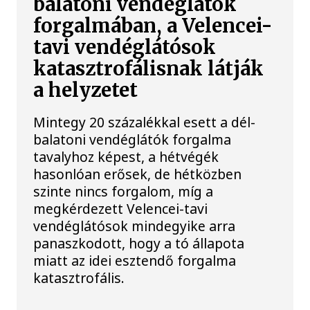
balatoni vendéglátók
forgalmában, a Velencei-
tavi vendéglátósok
katasztrofálisnak látják
a helyzetet
Mintegy 20 százalékkal esett a dél-
balatoni vendéglátók forgalma
tavalyhoz képest, a hétvégék
hasonlóan erősek, de hétközben
szinte nincs forgalom, míg a
megkérdezett Velencei-tavi
vendéglátósok mindegyike arra
panaszkodott, hogy a tó állapota
miatt az idei esztendő forgalma
katasztrofális.