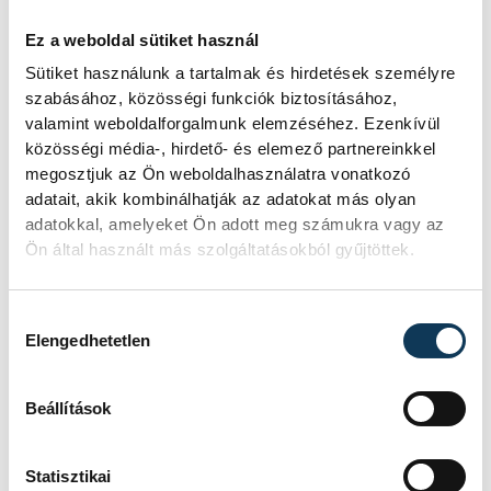
SZERZŐ
vehir.hu
Ez a weboldal sütiket használ
Sütiket használunk a tartalmak és hirdetések személyre
szabásához, közösségi funkciók biztosításához,
valamint weboldalforgalmunk elemzéséhez. Ezenkívül
közösségi média-, hirdető- és elemező partnereinkkel
megosztjuk az Ön weboldalhasználatra vonatkozó
adatait, akik kombinálhatják az adatokat más olyan
adatokkal, amelyeket Ön adott meg számukra vagy az
Ön által használt más szolgáltatásokból gyűjtöttek.
Hozzájárulás kiválasztása
Elengedhetetlen
Beállítások
Statisztikai