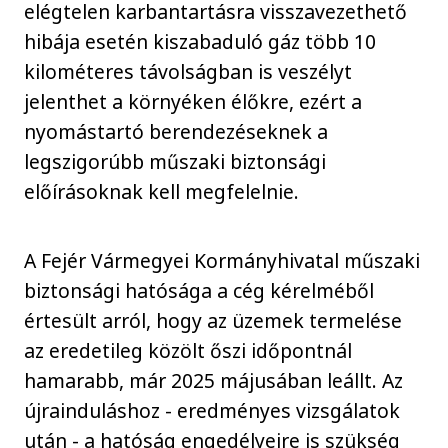
elégtelen karbantartásra visszavezethető
hibája esetén kiszabaduló gáz több 10
kilométeres távolságban is veszélyt
jelenthet a környéken élőkre, ezért a
nyomástartó berendezéseknek a
legszigorúbb műszaki biztonsági
előírásoknak kell megfelelnie.
A Fejér Vármegyei Kormányhivatal műszaki
biztonsági hatósága a cég kérelméből
értesült arról, hogy az üzemek termelése
az eredetileg közölt őszi időpontnál
hamarabb, már 2025 májusában leállt. Az
újrainduláshoz - eredményes vizsgálatok
után - a hatóság engedélyeire is szükség