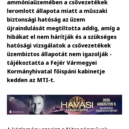
ammóniaüzemében a csővezetékek
leromlott állapota miatt a műszaki
biztonsági hatóság az üzem
újraindulását megtiltotta addig, amíg a
hibákat el nem hárítják és a szükséges
hatósági vizsgálatok a csővezetékek
üzembiztos állapotát nem igazolják -
tájékoztatta a Fejér Vármegyei
Kormányhivatal főispáni kabinetje
kedden az MTI-t.