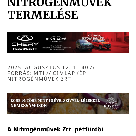
NITROGÉNMŰVEK
TERMELÉSE
2025. AUGUSZTUS 12. 11:40
//
FORRÁS: MTI // CÍMLAPKÉP:
NITROGÉNMŰVEK ZRT
A Nitrogénművek Zrt. pétfürdői