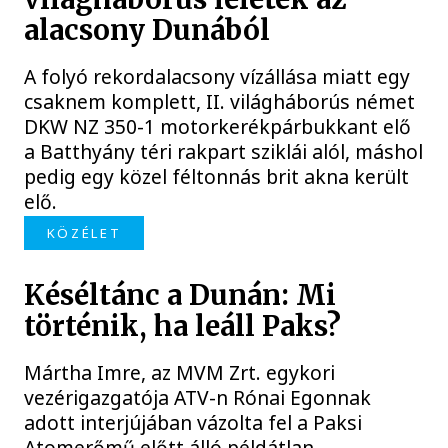
alacsony Dunából
A folyó rekordalacsony vízállása miatt egy
csaknem komplett, II. világháborús német
DKW NZ 350-1 motorkerékpárbukkant elő
a Batthyány téri rakpart sziklái alól, máshol
pedig egy közel féltonnás brit akna került
elő.
KÖZÉLET
Késéltánc a Dunán: Mi
történik, ha leáll Paks?
Mártha Imre, az MVM Zrt. egykori
vezérigazgatója ATV-n Rónai Egonnak
adott interjújában vázolta fel a Paksi
Atomerőmű előtt álló példátlan