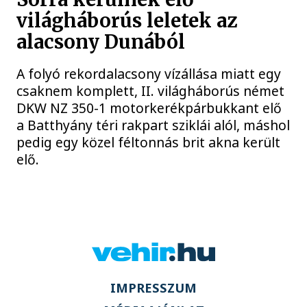
világháborús leletek az
alacsony Dunából
A folyó rekordalacsony vízállása miatt egy
csaknem komplett, II. világháborús német
DKW NZ 350-1 motorkerékpárbukkant elő
a Batthyány téri rakpart sziklái alól, máshol
pedig egy közel féltonnás brit akna került
elő.
IMPRESSZUM