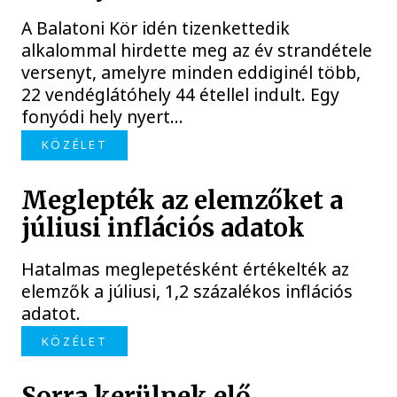
A Balatoni Kör idén tizenkettedik
alkalommal hirdette meg az év strandétele
versenyt, amelyre minden eddiginél több,
22 vendéglátóhely 44 étellel indult. Egy
fonyódi hely nyert...
KÖZÉLET
Meglepték az elemzőket a
júliusi inflációs adatok
Hatalmas meglepetésként értékelték az
elemzők a júliusi, 1,2 százalékos inflációs
adatot.
KÖZÉLET
Sorra kerülnek elő