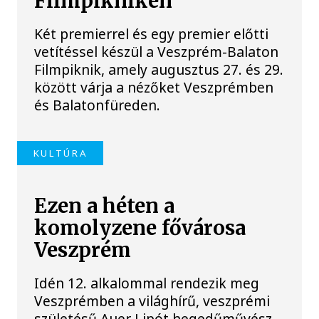
Filmpikniken
Két premierrel és egy premier előtti
vetítéssel készül a Veszprém-Balaton
Filmpiknik, amely augusztus 27. és 29.
között várja a nézőket Veszprémben
és Balatonfüreden.
KULTÚRA
Ezen a héten a
komolyzene fővárosa
Veszprém
Idén 12. alkalommal rendezik meg
Veszprémben a világhírű, veszprémi
születésű Auer Lipót hegedűművész