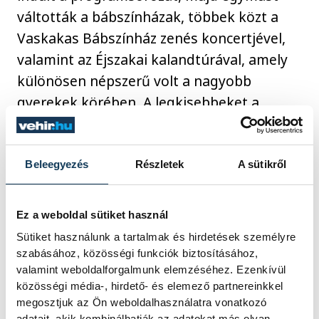
váltották a bábszínházak, többek közt a
Vaskakas Bábszínház zenés koncertjével,
valamint az Éjszakai kalandtúrával, amely
különösen népszerű volt a nagyobb
gyerekek körében. A legkisebbeket a
Kabóca Kuckó babaszínházi előadásai és
pihenősarkai várták, míg a Fesztelen
Ligetben daruk, golyópályák, lovagi tornák,
Beleegyezés
Részletek
A sütikről
barkácsolás és kézműveskedés töltötte ki
a napot.
Ez a weboldal sütiket használ
Sütiket használunk a tartalmak és hirdetések személyre
szabásához, közösségi funkciók biztosításához,
valamint weboldalforgalmunk elemzéséhez. Ezenkívül
közösségi média-, hirdető- és elemező partnereinkkel
megosztjuk az Ön weboldalhasználatra vonatkozó
adatait, akik kombinálhatják az adatokat más olyan