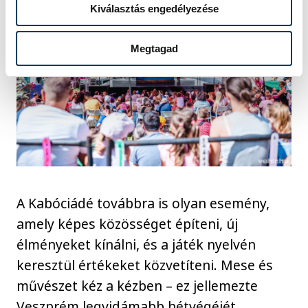
Kiválasztás engedélyezése
Megtagad
A Kabóciádé továbbra is olyan esemény,
amely képes közösséget építeni, új
élményeket kínálni, és a játék nyelvén
keresztül értékeket közvetíteni. Mese és
művészet kéz a kézben – ez jellemezte
Veszprém legvidámabb hétvégéjét.