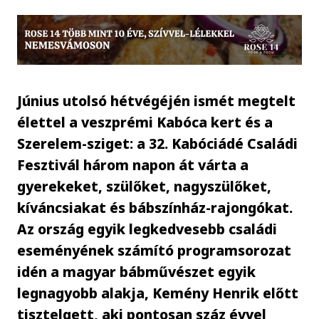
Június utolsó hétvégéjén ismét megtelt
élettel a veszprémi Kabóca kert és a
Szerelem-sziget: a 32. Kabóciádé Családi
Fesztivál három napon át várta a
gyerekeket, szülőket, nagyszülőket,
kíváncsiakat és bábszínház-rajongókat.
Az ország egyik legkedvesebb családi
eseményének számító programsorozat
idén a magyar bábművészet egyik
legnagyobb alakja, Kemény Henrik előtt
tisztelgett, aki pontosan száz évvel