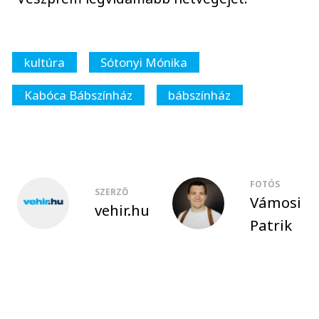
kultúra
Sótonyi Mónika
Kabóca Bábszínház
bábszínház
FOTÓS
SZERZŐ
Vámosi
vehir.hu
Patrik