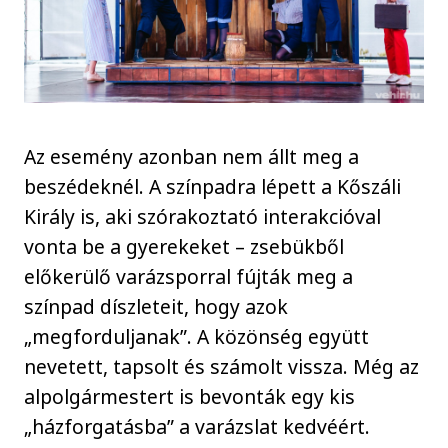
Az esemény azonban nem állt meg a
beszédeknél. A színpadra lépett a Kőszáli
Király is, aki szórakoztató interakcióval
vonta be a gyerekeket – zsebükből
előkerülő varázsporral fújták meg a
színpad díszleteit, hogy azok
„megforduljanak”. A közönség együtt
nevetett, tapsolt és számolt vissza. Még az
alpolgármestert is bevonták egy kis
„házforgatásba” a varázslat kedvéért.