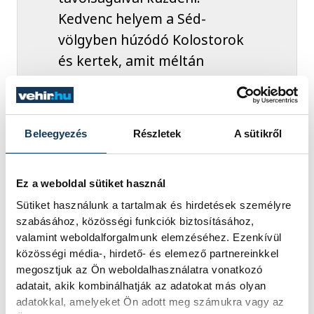
Kedvenc helyem a Séd-
völgyben húzódó Kolostorok
és kertek, amit méltán
emlegetnek az ország
legszebb sétaútjaként.
Gyakran járok ide ihletet
Beleegyezés
Részletek
A sütikről
meríteni, inspirálódni, vagy
csak futni a magam örömére.
Ez a weboldal sütiket használ
Sütiket használunk a tartalmak és hirdetések személyre
szabásához, közösségi funkciók biztosításához,
valamint weboldalforgalmunk elemzéséhez. Ezenkívül
közösségi média-, hirdető- és elemező partnereinkkel
megosztjuk az Ön weboldalhasználatra vonatkozó
közélet
Gabrieli Piroska
adatait, akik kombinálhatják az adatokat más olyan
adatokkal, amelyeket Ön adott meg számukra vagy az