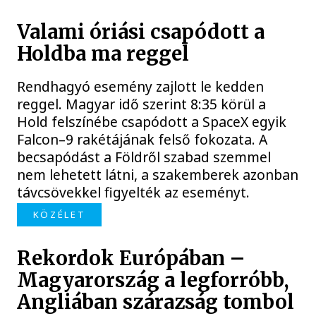
Valami óriási csapódott a
Holdba ma reggel
Rendhagyó esemény zajlott le kedden
reggel. Magyar idő szerint 8:35 körül a
Hold felszínébe csapódott a SpaceX egyik
Falcon–9 rakétájának felső fokozata. A
becsapódást a Földről szabad szemmel
nem lehetett látni, a szakemberek azonban
távcsövekkel figyelték az eseményt.
KÖZÉLET
Rekordok Európában –
Magyarország a legforróbb,
Angliában szárazság tombol