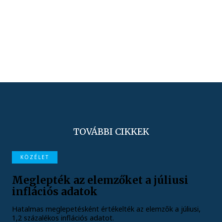
TOVÁBBI CIKKEK
KÖZÉLET
Meglepték az elemzőket a júliusi
inflációs adatok
Hatalmas meglepetésként értékelték az elemzők a júliusi,
1,2 százalékos inflációs adatot.