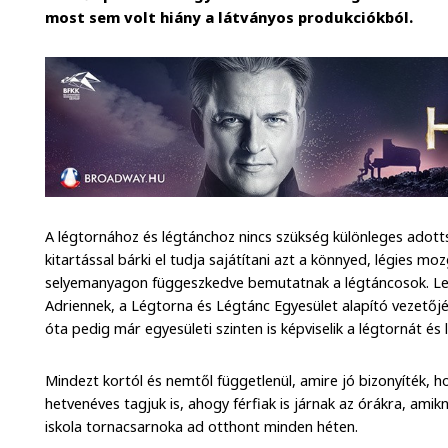
most sem volt hiány a látványos produkciókból.
A légtornához és légtánchoz nincs szükség különleges adotts
kitartással bárki el tudja sajátítani azt a könnyed, légies mo
selyemanyagon függeszkedve bemutatnak a légtáncosok. Lega
Adriennek, a Légtorna és Légtánc Egyesület alapító vezetőjé
óta pedig már egyesületi szinten is képviselik a légtornát és 
Mindezt kortól és nemtől függetlenül, amire jó bizonyíték, h
hetvenéves tagjuk is, ahogy férfiak is járnak az órákra, amik
iskola tornacsarnoka ad otthont minden héten.