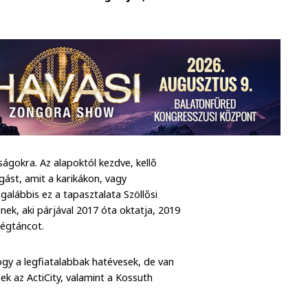
ágokra. Az alapoktól kezdve, kellő
zgást, amit a karikákon, vagy
lábbis ez a tapasztalata Szöllősi
nek, aki párjával 2017 óta oktatja, 2019
légtáncot.
ogy a legfiatalabbak hatévesek, de van
nek az ActiCity, valamint a Kossuth