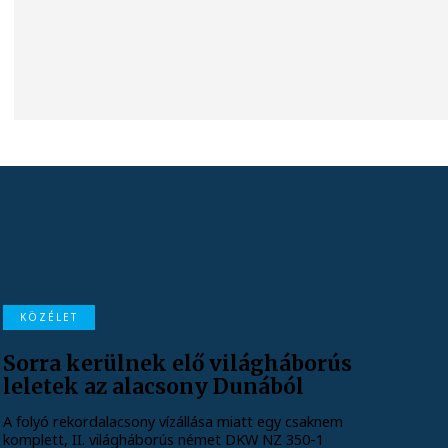
KÖZÉLET
Sorra kerülnek elő világháborús
leletek az alacsony Dunából
A folyó rekordalacsony vízállása miatt egy csaknem
komplett, II. világháborús német DKW NZ 350-1