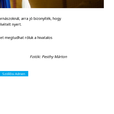
rnászoknál, arra jó bizonyíték, hogy
lvételt nyert.
bet megtudhat róluk a hivatalos
Fotók: Pesthy Márton
Szöllősi Adrien