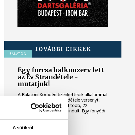
TOVÁBBI CIKKEK
BALATON
Egy furcsa halkonzerv lett
az Év Strandétele -
mutatjuk!
A Balatoni Kör idén tizenkettedik alkalommal
hirdette meg az év strandétele versenyt,
amelyre minden eddiginél több, 22
vendéglátóhely 44 étellel indult. Egy fonyódi
hely nyert...
A sütikről
KÖZÉLET