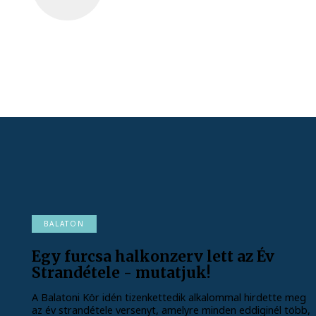
BALATON
Egy furcsa halkonzerv lett az Év
Strandétele - mutatjuk!
A Balatoni Kör idén tizenkettedik alkalommal hirdette meg
az év strandétele versenyt, amelyre minden eddiginél több,