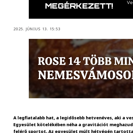
2025. JÚNIUS 13. 15:53
A legfiatalabb hat, a legidősebb hetvenéves, aki a v
Egyesület kötelékében néha a gravitációt meghazudt
felérő sportot. Az egyesület múlt hétvégén tartotta