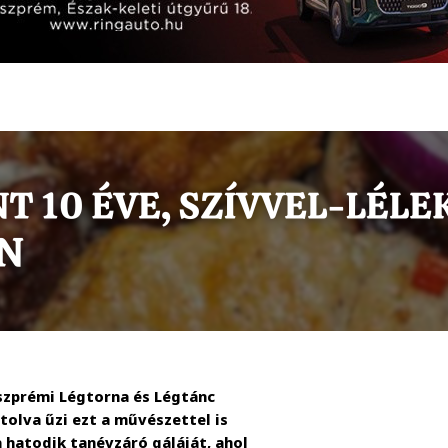
eszprémi Légtorna és Légtánc
olva űzi ezt a művészettel is
 hatodik tanévzáró gáláját, ahol