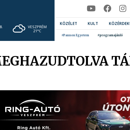
KÖZÉLET
KULT
KÖZÉRDEK
VESZPRÉM
8.
21°C
#Pannon Egyetem
#programajánló
MEGHAZUDTOLVA T