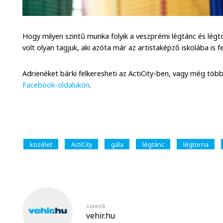
Hogy milyen szintű munka folyik a veszprémi légtánc és légto
volt olyan tagjuk, aki azóta már az artistaképző iskolába is fe
Adrienéket bárki felkeresheti az ActiCity-ben, vagy még töb
Facebook-oldalukon
.
közélet
ActiCity
gála
légtánc
légtorna
SZERZŐ
vehir.hu