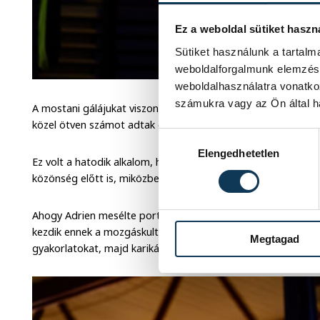
Ez a weboldal sütiket haszn
Sütiket használunk a tartal
weboldalforgalmunk elemzésé
weboldalhasználatra vonatko
számukra vagy az Ön által ha
A mostani gálájukat viszont a Vetési Gimnázium még nagyo
közel ötven számot adtak elő a közönség előtt.
Hozzájárulás kiválasztása
Elengedhetetlen
Ez volt a hatodik alkalom, hogy ilyen tanévzáró gála kere
közönség előtt is, miközben egész évben kitartóan gyakorol
Ahogy Adrien mesélte portálunknak, mindenkivel, aki szeretn
kezdik ennek a mozgáskultúrának a tanulását. Először egy
Megtagad
gyakorlatokat, majd karikán, selymen és végül a rúdon.