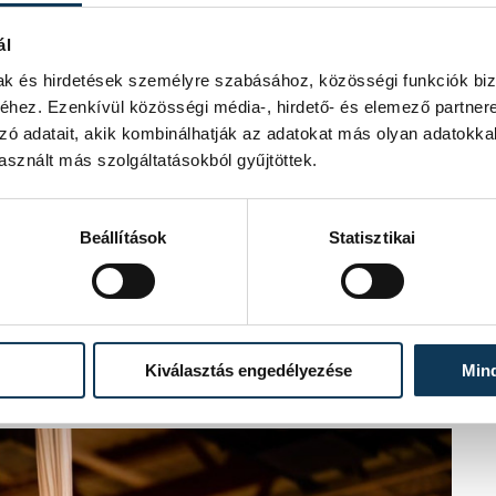
ál
mak és hirdetések személyre szabásához, közösségi funkciók biz
hez. Ezenkívül közösségi média-, hirdető- és elemező partner
zó adatait, akik kombinálhatják az adatokat más olyan adatokka
sznált más szolgáltatásokból gyűjtöttek.
bb csarnokában szervezték meg, ahol
Beállítások
Statisztikai
tében megmutatták tudásukat a nagyobb
ják a mozdulatokat.
e csatlakozni hozzájuk az alapoktól
szerűbb hammockon kezdik a
Kiválasztás engedélyezése
Min