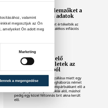
Meglepték az elemzőket a
júliusi inflációs adatok
tosításához, valamint
einkkel megosztjuk az Ön
Hatalmas meglepetésként értékelték az
elemzők a júliusi, 1,2 százalékos inflációs
l, amelyeket Ön adott meg
adatot.
KÖZÉLET
Marketing
Sorra kerülnek elő
világháborús leletek az
alacsony Dunából
A folyó rekordalacsony vízállása miatt egy
dennek a megengedése
csaknem komplett, II. világháborús német
DKW NZ 350-1 motorkerékpárbukkant elő a
Batthyány téri rakpart sziklái alól, máshol
pedig egy közel féltonnás brit akna került
elő.