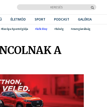
Ű
ÉLETMÓD
SPORT
PODCAST
GALÉRIA
#Európa Sportrégiója
#kék fény
#hőség
#energiaválság
ÁNCOLNAK A