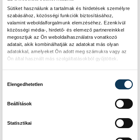
Centre-Val de Loire Regionális Tanács
Sütiket használunk a tartalmak és hirdetések személyre
(Franciaország), Alentejo Központi Régió
szabásához, közösségi funkciók biztosításához,
Önkormányzati Közössége (Portugália),
valamint weboldalforgalmunk elemzéséhez. Ezenkívül
közösségi média-, hirdető- és elemező partnereinkkel
valamint Chemnitz (Németország), Újvidék
megosztjuk az Ön weboldalhasználatra vonatkozó
(Szerbia), Oulu (Finnország) és Liepāja
adatait, akik kombinálhatják az adatokat más olyan
(Lettország) városai.
adatokkal, amelyeket Ön adott meg számukra vagy az
Ön által használt más szolgáltatásokból gyűjtöttek.
A projektet az Európai Unió Interreg
Hozzájárulás kiválasztása
Europe programja társfinanszírozza, amely
Elengedhetetlen
az európai régiók közötti együttműködést
támogatja, és segíti a jobb szakpolitikák
Beállítások
kialakítását.
Statisztikai
közélet
Európa Kulturális Fővárosa