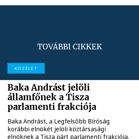
TOVÁBBI CIKKEK
KÖZÉLET
Baka Andrást jelöli
államfőnek a Tisza
parlamenti frakciója
Baka Andrást, a Legfelsőbb Bíróság
korábbi elnökét jelöli köztársasági
elnöknek a Tisza párt parlamenti frakciója.