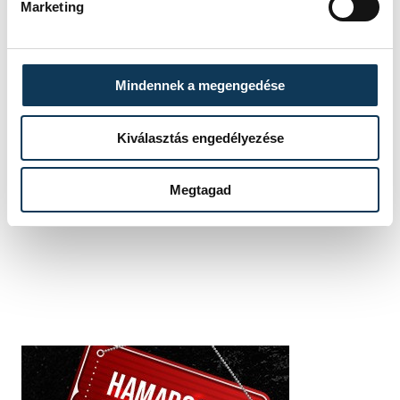
Marketing
együttműködés
ECoC Echo
Mindennek a megengedése
Kiválasztás engedélyezése
SZERZŐ
vehir.hu
Megtagad