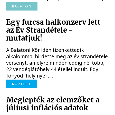
BALATON
Egy furcsa halkonzerv lett
az Év Strandétele -
mutatjuk!
A Balatoni Kör idén tizenkettedik
alkalommal hirdette meg az év strandétele
versenyt, amelyre minden eddiginél több,
22 vendéglátóhely 44 étellel indult. Egy
fonyódi hely nyert...
KÖZÉLET
Meglepték az elemzőket a
júliusi inflációs adatok