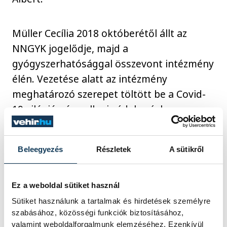
Müller Cecília 2018 októberétől állt az
NNGYK jogelődje, majd a
gyógyszerhatósággal összevont intézmény
élén. Vezetése alatt az intézmény
meghatározó szerepet töltött be a Covid-
19 világjárvány elleni védekezésben,
valamint számos közegészségügyi és
gyógyszerészeti fejlesztést koordinált.
Beleegyezés
Részletek
A sütikről
Munkássága hozzájárult a
közegészségügyi és járványügyi rendszer
biztonságához, és hosszú távú hatást
Ez a weboldal sütiket használ
gyakorolt az ágazatra. Müller Cecília
Sütiket használunk a tartalmak és hirdetések személyre
szabásához, közösségi funkciók biztosításához,
nyugállományba vonulása alkalmából
valamint weboldalforgalmunk elemzéséhez. Ezenkívül