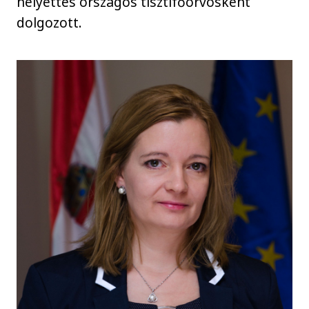
helyettes országos tisztifőorvosként
dolgozott.