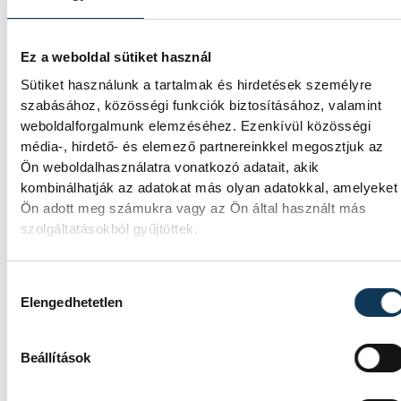
megőrzéséhez. Gondoltál már arra, hogy mily
egyszerű döntésekkel változtathatsz az
életminőségeden?
Ez a weboldal sütiket használ
Sütiket használunk a tartalmak és hirdetések személyre
szabásához, közösségi funkciók biztosításához, valamint
weboldalforgalmunk elemzéséhez. Ezenkívül közösségi
támogatott tartalom
média-, hirdető- és elemező partnereinkkel megosztjuk az
Ön weboldalhasználatra vonatkozó adatait, akik
kombinálhatják az adatokat más olyan adatokkal, amelyeket
Ön adott meg számukra vagy az Ön által használt más
szolgáltatásokból gyűjtöttek.
SZERZŐ
vehir.hu
Hozzájárulás kiválasztása
Elengedhetetlen
Beállítások