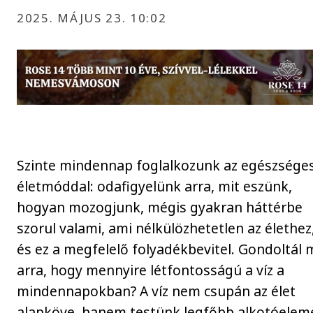
2025. MÁJUS 23. 10:02
Szinte mindennap foglalkozunk az egészsége
életmóddal: odafigyelünk arra, mit eszünk,
hogyan mozogjunk, mégis gyakran háttérbe
szorul valami, ami nélkülözhetetlen az élethez
és ez a megfelelő folyadékbevitel. Gondoltál 
arra, hogy mennyire létfontosságú a víz a
mindennapokban? A víz nem csupán az élet
alapköve, hanem testünk legfőbb alkotóelem