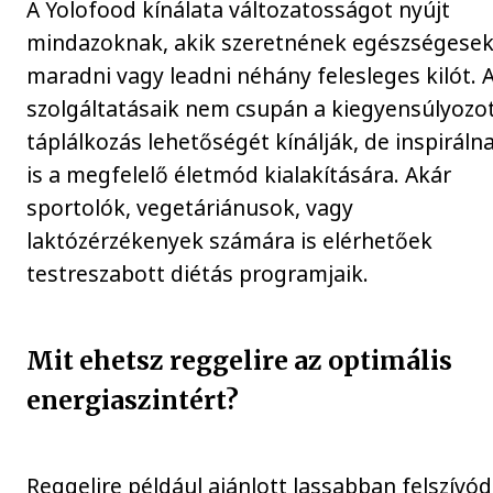
A Yolofood kínálata változatosságot nyújt
mindazoknak, akik szeretnének egészségese
maradni vagy leadni néhány felesleges kilót. 
szolgáltatásaik nem csupán a kiegyensúlyozo
táplálkozás lehetőségét kínálják, de inspiráln
is a megfelelő életmód kialakítására. Akár
sportolók, vegetáriánusok, vagy
laktózérzékenyek számára is elérhetőek
testreszabott diétás programjaik.
Mit ehetsz reggelire az optimális
energiaszintért?
Reggelire például ajánlott lassabban felszívó