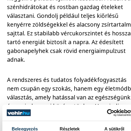
szénhidrátokat és rostban gazdag ételeket
választani. Gondolj például teljes kiőrlésű
kenyérre zöldségekkel és alacsony zsírtartal
sajttal. Ez stabilabb vércukorszintet és hossz
tartó energiát biztosít a napra. Az édesített
gabonapelyhek csak rövid energiaimpulzust
adnak.
A rendszeres és tudatos folyadékfogyasztás
nem csupán egy szokás, hanem egy életmódb
választás, amely hatással van az egészségünk
és a mindennapi közérzetünkre. Ha mindig
észben tartod, hogy igyál elegendő vizet, azza
hosszú távon hozzájárulhatsz saját jólléted
Beleegyezés
Részletek
A sütikről