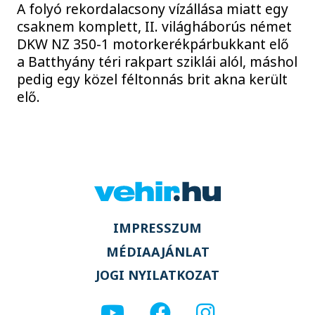
A folyó rekordalacsony vízállása miatt egy
csaknem komplett, II. világháborús német
DKW NZ 350-1 motorkerékpárbukkant elő
a Batthyány téri rakpart sziklái alól, máshol
pedig egy közel féltonnás brit akna került
elő.
IMPRESSZUM
MÉDIAAJÁNLAT
JOGI NYILATKOZAT