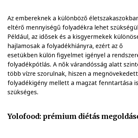
Az embereknek a különböző életszakaszokba
eltérő mennyiségű folyadékra lehet szükségü
Például, az idősek és a kisgyermekek különös
hajlamosak a folyadékhiányra, ezért az ő
esetükben külön figyelmet igényel a rendszer
folyadékpótlás. A nők várandósság alatt szin
több vízre szorulnak, hiszen a megnövekedet
folyadékigény mellett a magzat fenntartása i
szükséges.
Yolofood: prémium diétás megoldás