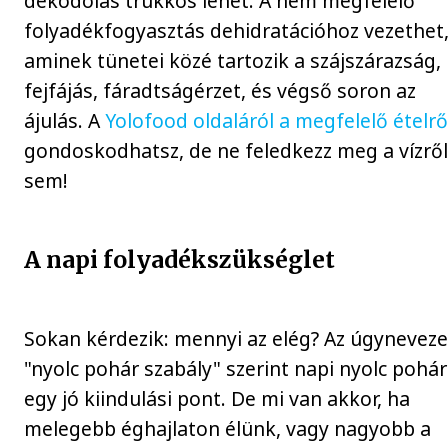
dekódolás trükkös lehet. A nem megfelelő
folyadékfogyasztás dehidratációhoz vezethet
aminek tünetei közé tartozik a szájszárazság,
fejfájás, fáradtságérzet, és végső soron az
ájulás. A
Yolofood oldaláról a megfelelő ételrő
gondoskodhatsz, de ne feledkezz meg a vízrő
sem!
A napi folyadékszükséglet
Sokan kérdezik: mennyi az elég? Az úgyneveze
"nyolc pohár szabály" szerint napi nyolc pohár
egy jó kiindulási pont. De mi van akkor, ha
melegebb éghajlaton élünk, vagy nagyobb a