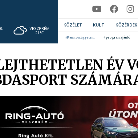
KÖZÉLET
KULT
KÖZÉRDEK
VESZPRÉM
8.
21°C
#Pannon Egyetem
#programajánló
ELEJTHETETLEN ÉV V
BDASPORT SZÁMÁR