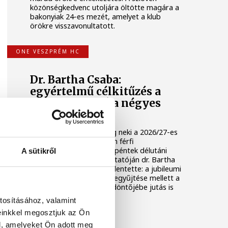
közönségkedvenc utoljára öltötte magára a
bakonyiak 24-es mezét, amelyet a klub
örökre visszavonultatott.
ONE VESZPRÉM HC
Dr. Bartha Csaba:
egyértelmű célkitűzés a
Bajnokok Ligája négyes
döntője
Huszonkét játékossal vág neki a 2026/27-es
idénynek a One Veszprém férfi
kézilabdacsapata. A klub péntek délutáni
A sütikről
szezonnyitó sajtótájékoztatóján dr. Bartha
Csaba vezérigazgató kijelentette: a jubileumi
idényben a hazai címek begyűjtése mellett a
Bajnokok Ligája négyes döntőjébe jutás is
egyértelmű célkitűzés.
tosításához, valamint
einkkel megosztjuk az Ön
TÁMOGATOTT TARTALOM
l, amelyeket Ön adott meg