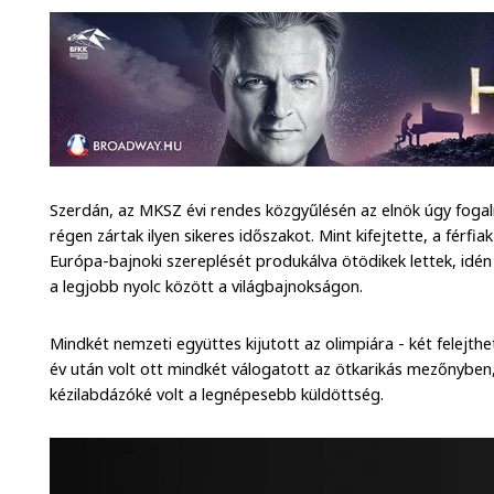
Szerdán, az MKSZ évi rendes közgyűlésén az elnök úgy foga
régen zártak ilyen sikeres időszakot. Mint kifejtette, a férfi
Európa-bajnoki szereplését produkálva ötödikek lettek, id
a legjobb nyolc között a világbajnokságon.
Mindkét nemzeti együttes kijutott az olimpiára - két felejthe
év után volt ott mindkét válogatott az ötkarikás mezőnyben
kézilabdázóké volt a legnépesebb küldöttség.