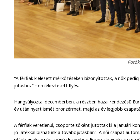
Fotók
"A férfiak kiélezett mérkőzéseken bizonyítottak, a nők pedig
jutáshoz" - emlékeztetett Ilyés.
Hangsúlyozta: decemberben, a részben hazai rendezésű Eur
év után nyert ismét bronzérmet, majd az év legjobb csapatá
A férfiak veretlenül, csoportelsőként jutottak ki a januári ko
jó játékkal bízhatunk a továbbjutásban". A női csapat autom
világbajnokság és a jövő decemberi Európa-bajnokság mező