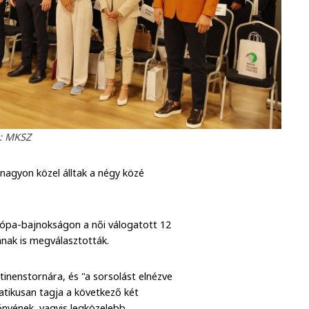
: MKSZ
 nagyon közel álltak a négy közé
ópa-bajnokságon a női válogatott 12
nak is megválasztották.
ntinenstornára, és "a sorsolást elnézve
atikusan tagja a következő két
nyének, vagyis legközelebb