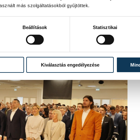
sznált más szolgáltatásokból gyűjtöttek.
Beállítások
Statisztikai
Kiválasztás engedélyezése
Min