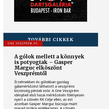
TOVÁBBI CIKKEK
ONE VESZPRÉM HC
A gólok mellett a könnyek
is potyogtak – Gasper
Marguc elköszönt
Veszprémtől
Érzelmekben és gólokban gazdag
gálamérkőzést láthatott a veszprémi
közönség péntek este. A One Veszprém
idénybeli első hazai mérkőzésén fölényesen
nyert a szlovén RK Celje ellen, az est
azonban Gasper Marguc búcsúja miatt
marad örökre emlékezetes. A szlovén