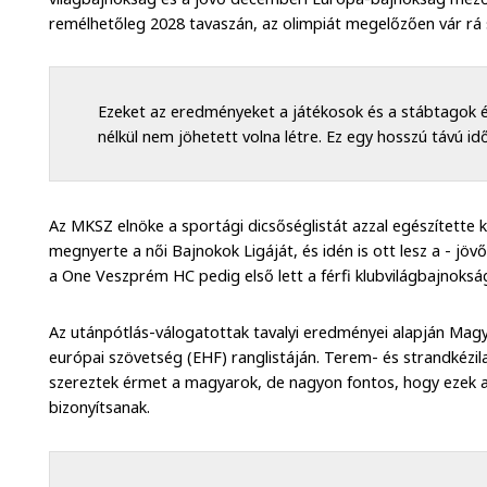
remélhetőleg 2028 tavaszán, az olimpiát megelőzően vár rá 
Ezeket az eredményeket a játékosok és a stábtagok é
nélkül nem jöhetett volna létre. Ez egy hosszú távú i
Az MKSZ elnöke a sportági dicsőséglistát azzal egészítette k
megnyerte a női Bajnokok Ligáját, és idén is ott lesz a - jö
a One Veszprém HC pedig első lett a férfi klubvilágbajnoksá
Az utánpótlás-válogatottak tavalyi eredményei alapján Magy
európai szövetség (EHF) ranglistáján. Terem- és strandkézi
szereztek érmet a magyarok, de nagyon fontos, hogy ezek a f
bizonyítsanak.