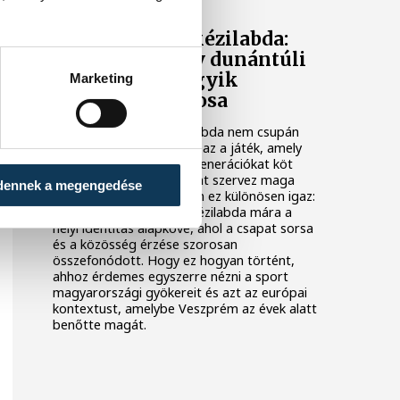
Veszprém és a kézilabda:
hogyan lett egy dunántúli
város Európa egyik
Marketing
kézilabdafővárosa
Magyarországon a kézilabda nem csupán
egy sport a sok közül. Ez az a játék, amely
telt arénákat tölt meg, generációkat köt
össze, és egész városokat szervez maga
dennek a megengedése
köré. Veszprém esetében ez különösen igaz:
a dunántúli városban a kézilabda mára a
helyi identitás alapköve, ahol a csapat sorsa
és a közösség érzése szorosan
összefonódott. Hogy ez hogyan történt,
ahhoz érdemes egyszerre nézni a sport
magyarországi gyökereit és azt az európai
kontextust, amelybe Veszprém az évek alatt
benőtte magát.