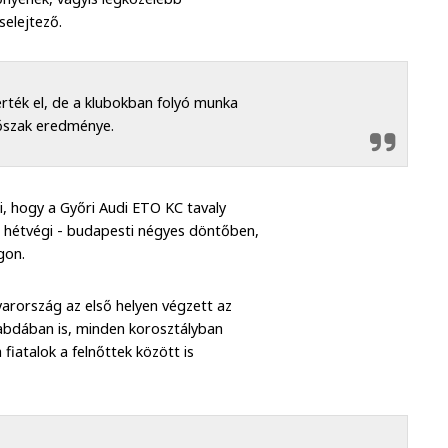
selejtező.
rték el, de a klubokban folyó munka
dőszak eredménye.
i, hogy a Győri Audi ETO KC tavaly
vő hétvégi - budapesti négyes döntőben,
gon.
arország az első helyen végzett az
labdában is, minden korosztályban
iatalok a felnőttek között is