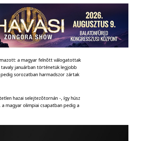
lmazott: a magyar felnőtt válogatottak
ak tavaly januárban történetük legjobb
én pedig sorozatban harmadszor zártak
tetlen hazai selejtezőtornán -, így húsz
, a magyar olimpiai csapatban pedig a