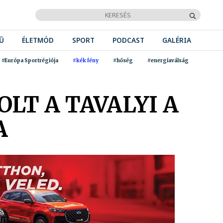
Ű
ÉLETMÓD
SPORT
PODCAST
GALÉRIA
#Európa Sportrégiója
#kék fény
#hőség
#energiaválság
OLT A TAVALYI A
A