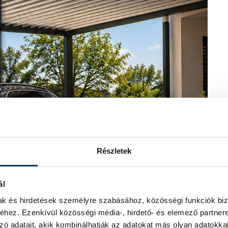
Részletek
ál
mak és hirdetések személyre szabásához, közösségi funkciók biz
hez. Ezenkívül közösségi média-, hirdető- és elemező partner
zó adatait, akik kombinálhatják az adatokat más olyan adatokka