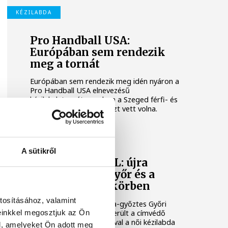
KÉZILABDA
Pro Handball USA:
Európában sem rendezik
meg a tornát
Európában sem rendezik meg idén nyáron a
Pro Handball USA elnevezésű
kézilabdatornát, amelyen a Szeged férfi- és
a Győr női csapata is részt vett volna.
NŐI KÉZILABDA BL
A sütikről
Női kézilabda BL: újra
összekerült a Győr és a
Metz a csoportkörben
tosításához, valamint
A bajnok és Magyar Kupa-győztes Győri
einkkel megosztjuk az Ön
Audi ETO KC újra összekerült a címvédő
francia Metz HB csapatával a női kézilabda
l, amelyeket Ön adott meg