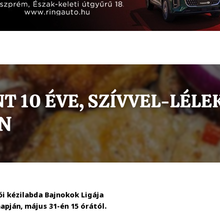
ői kézilabda Bajnokok Ligája
apján, május 31-én 15 órától.