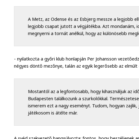
A Metz, az Odense és az Esbjerg messze a legjobb ell
legjobb csapat jutott a végjátékba. Azt mondanám, i
megnyerni a tornát anélkül, hogy az különösebb megl
- nyilatkozta a győri klub honlapján Per Johansson vezetőed
négyes döntő mezőnye, talán az egyik legerősebb az elmúlt 
Mostantól az a legfontosabb, hogy kihasználjuk az időt
Budapesten találkozunk a szurkolókkal. Természetese
ismerem ezt a nagy eseményt. Tudom, hogyan zajlik, 
játékosom is átélte már.
A svéd szakvezető hangsúlyozta: fontos, hogy beszéljenek ar