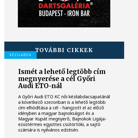
TOVÁBBI CIKKEK
KÉZILABDA
Ismét a lehető legtöbb cím
megnyerése a cél Győri
Audi ETO-nál
A Győri Audi ETO KC női kézilabdacsapatánál
a következő szezonban is a lehető legtöbb
cím elhódítása a cél - hangzott el az előző
idényben a magyar bajnokságot és a
Magyar Kupát megnyerő, Bajnokok Ligája-
ezüstérmes együttes csütörtöki, a sajtó
számára is nyilvános edzésén.