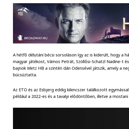
A hétfő délutáni bécsi sorsoláson így az is kiderült, hogy 
magyar játékost, Vámos Petrát, Szöllősi-Schatzl Nadine-t és
bajnok Metz HB a szintén dán Odensével játszik, amely a 
búcsúztatta.
Az ETO és az Esbjerg eddig kilencszer találkozott egymássa
például a 2022-es és a tavalyi elődöntőben, illetve a mosta