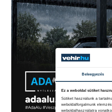
Beleegyezés
Ez a weboldal sütiket haszn
Sütiket használunk a tartal
weboldalforgalmunk elemzésé
weboldalhasználatra vonatko