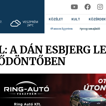
KÖZÉLET
KULT
KÖZÉRDEK
VESZPRÉM
7.
24°C
#Pannon Egyetem
#programajánló
L: A DÁN ESBJERG L
LŐDÖNTŐBEN