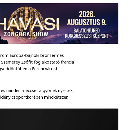
a három Európa-bajnoki bronzérmes
 Szemerey Zsófit foglalkoztató francia
negyeddöntőben a Ferencvárost
l és minden meccset a győriek nyerték,
ni idény csoportkörében mindkétszer.