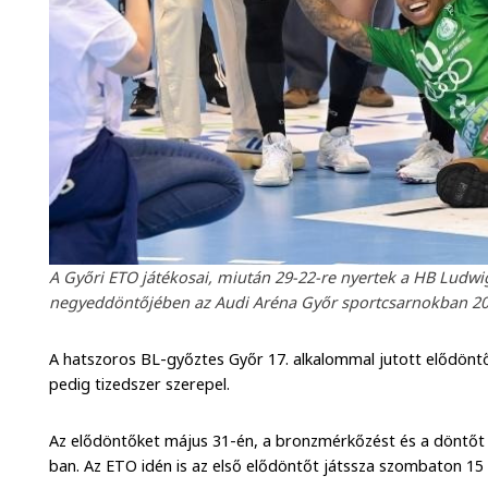
A Győri ETO játékosai, miután 29-22-re nyertek a HB Ludwi
negyeddöntőjében az Audi Aréna Győr sportcsarnokban 2025
A hatszoros BL-győztes Győr 17. alkalommal jutott elődön
pedig tizedszer szerepel.
Az elődöntőket május 31-én, a bronzmérkőzést és a döntőt
ban. Az ETO idén is az első elődöntőt játssza szombaton 15 