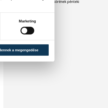
Bajnokok Ligája csoportkörének pénteki
sorsolásán.
Marketing
dennek a megengedése