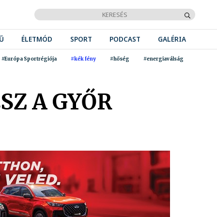
Ű
ÉLETMÓD
SPORT
PODCAST
GALÉRIA
#Európa Sportrégiója
#kék fény
#hőség
#energiaválság
ESZ A GYŐR