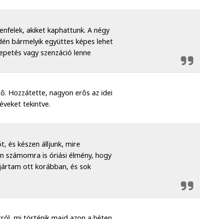
enfelek, akiket kaphattunk. A négy
dén bármelyik együttes képes lehet
epetés vagy szenzáció lenne
ző. Hozzátette, nagyon erős az idei
éveket tekintve.
, és készen álljunk, mire
n számomra is óriási élmény, hogy
jártam ott korábban, és sok
ról, mi történik majd azon a héten,