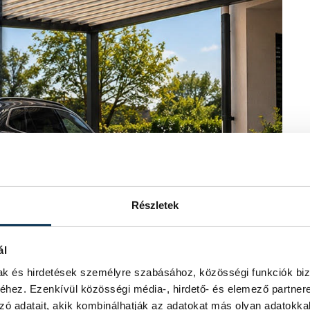
Részletek
ál
mak és hirdetések személyre szabásához, közösségi funkciók biz
hez. Ezenkívül közösségi média-, hirdető- és elemező partner
zó adatait, akik kombinálhatják az adatokat más olyan adatokka