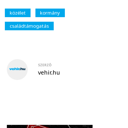
közélet
kormány
családtámogatás
SZERZŐ
vehir.hu