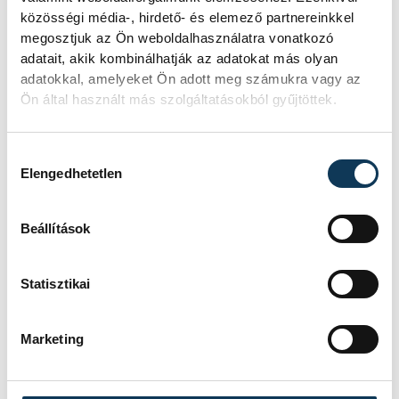
közösségi média-, hirdető- és elemező partnereinkkel
megosztjuk az Ön weboldalhasználatra vonatkozó
adatait, akik kombinálhatják az adatokat más olyan
adatokkal, amelyeket Ön adott meg számukra vagy az
Ön által használt más szolgáltatásokból gyűjtöttek.
Hozzájárulás kiválasztása
Elengedhetetlen
TOVÁBBI CIKKEK
Beállítások
KÖZÉLET
Statisztikai
Baka Andrást jelöli
államfőnek a Tisza
Marketing
parlamenti frakciója
Baka Andrást, a Legfelsőbb Bíróság