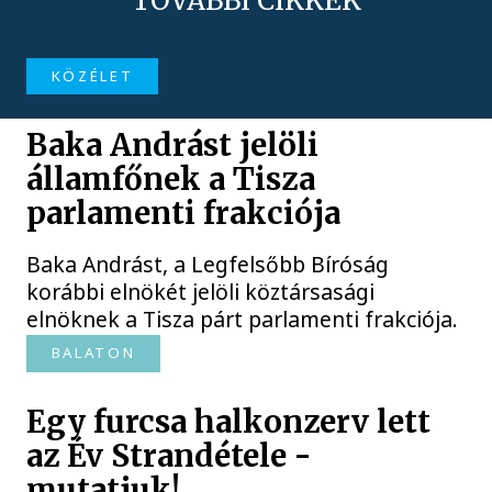
TOVÁBBI CIKKEK
KÖZÉLET
Baka Andrást jelöli
államfőnek a Tisza
parlamenti frakciója
Baka Andrást, a Legfelsőbb Bíróság
korábbi elnökét jelöli köztársasági
elnöknek a Tisza párt parlamenti frakciója.
BALATON
Egy furcsa halkonzerv lett
az Év Strandétele -
mutatjuk!