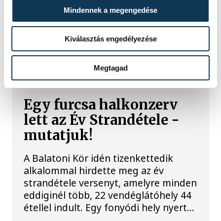
korábbi elnökét jelöli köztársasági
Mindennek a megengedése
elnöknek a Tisza párt parlamenti
frakciója.
Kiválasztás engedélyezése
BALATON
Megtagad
Egy furcsa halkonzerv
lett az Év Strandétele -
mutatjuk!
A Balatoni Kör idén tizenkettedik
alkalommal hirdette meg az év
strandétele versenyt, amelyre minden
eddiginél több, 22 vendéglátóhely 44
étellel indult. Egy fonyódi hely nyert...