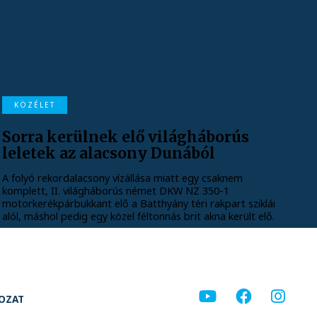
KÖZÉLET
Sorra kerülnek elő világháborús
leletek az alacsony Dunából
A folyó rekordalacsony vízállása miatt egy csaknem
komplett, II. világháborús német DKW NZ 350-1
motorkerékpárbukkant elő a Batthyány téri rakpart sziklái
alól, máshol pedig egy közel féltonnás brit akna került elő.
KOZAT