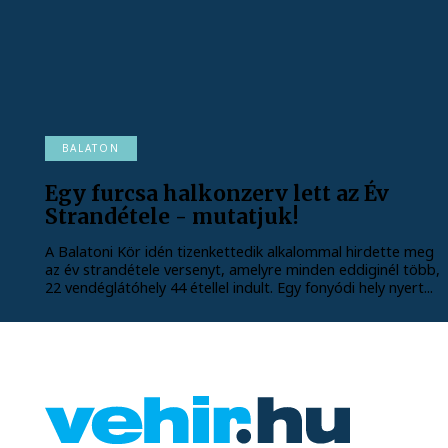
BALATON
Egy furcsa halkonzerv lett az Év
Strandétele - mutatjuk!
A Balatoni Kör idén tizenkettedik alkalommal hirdette meg
az év strandétele versenyt, amelyre minden eddiginél több,
22 vendéglátóhely 44 étellel indult. Egy fonyódi hely nyert...