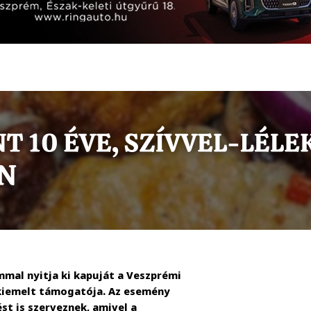
mal nyitja ki kapuját a Veszprémi
a kiemelt támogatója. Az esemény
st is szerveznek, amivel a