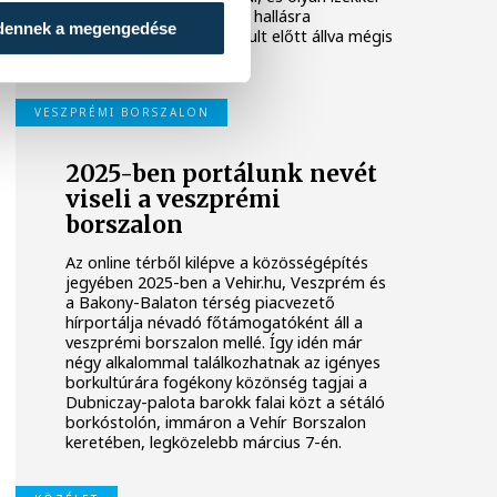
kísérletezik, amelyek első hallásra
dennek a megengedése
szokatlannak tűnnek, a pult előtt állva mégis
nehéz nekik ellenállni.
VESZPRÉMI BORSZALON
2025-ben portálunk nevét
viseli a veszprémi
borszalon
Az online térből kilépve a közösségépítés
jegyében 2025-ben a Vehir.hu, Veszprém és
a Bakony-Balaton térség piacvezető
hírportálja névadó főtámogatóként áll a
veszprémi borszalon mellé. Így idén már
négy alkalommal találkozhatnak az igényes
borkultúrára fogékony közönség tagjai a
Dubniczay-palota barokk falai közt a sétáló
borkóstolón, immáron a Vehír Borszalon
keretében, legközelebb március 7-én.