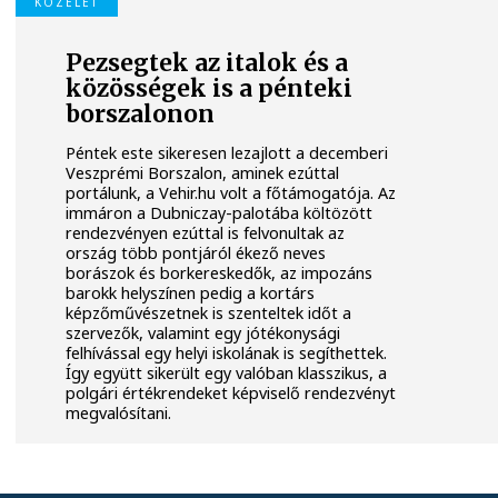
KÖZÉLET
Pezsegtek az italok és a
közösségek is a pénteki
borszalonon
Péntek este sikeresen lezajlott a decemberi
Veszprémi Borszalon, aminek ezúttal
portálunk, a Vehir.hu volt a főtámogatója. Az
immáron a Dubniczay-palotába költözött
rendezvényen ezúttal is felvonultak az
ország több pontjáról ékező neves
borászok és borkereskedők, az impozáns
barokk helyszínen pedig a kortárs
képzőművészetnek is szenteltek időt a
szervezők, valamint egy jótékonysági
felhívással egy helyi iskolának is segíthettek.
Így együtt sikerült egy valóban klasszikus, a
polgári értékrendeket képviselő rendezvényt
megvalósítani.