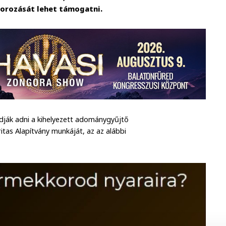
borozását lehet támogatni.
udják adni a kihelyezett adománygyűjtő
tas Alapítvány munkáját, az az alábbi