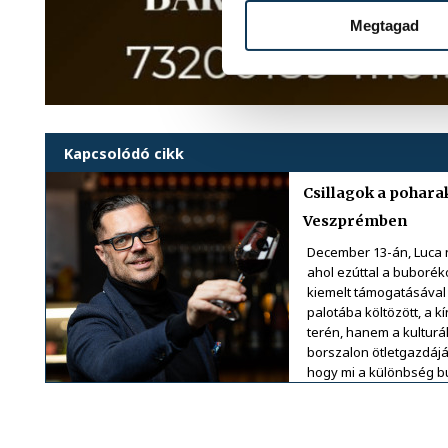
Megtagad
Kapcsolódó cikk
Csillagok a pohara
Veszprémben
December 13-án, Luca n
ahol ezúttal a buborék
kiemelt támogatásával
palotába költözött, a 
terén, hanem a kulturá
borszalon ötletgazdájáv
hogy mi a különbség b