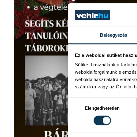
Beleegyezés
Ez a weboldal sütiket haszn
Sütiket használunk a tartal
weboldalforgalmunk elemzésé
weboldalhasználatra vonatko
számukra vagy az Ön által ha
Hozzájárulás kiválasztása
Elengedhetetlen