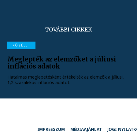
TOVÁBBI CIKKEK
KÖZÉLET
Meglepték az elemzőket a júliusi
inflációs adatok
Hatalmas meglepetésként értékelték az elemzők a júliusi,
1,2 százalékos inflációs adatot.
IMPRESSZUM
MÉDIAAJÁNLAT
JOGI NYILAT