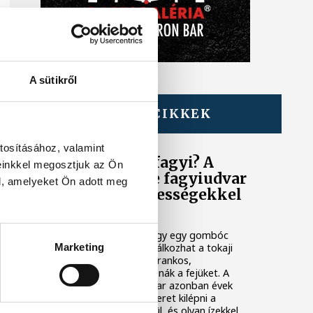
A sütikről
TOVÁBBI CIKKEK
KÖZÉLET
tosításához, valamint
Borból is lehet fagyi? A
einkkel megosztjuk az Ön
veszprémi Füge fagyiudvar
l, amelyeket Ön adott meg
ismét különlegességekkel
készül a nyárra
Ha valaki azt mondja, hogy egy gombóc
fagylaltban egyszerre találkozhat a tokaji
Marketing
aszú, a rozébor és a kékfrankos,
valószínűleg sokan felkapnák a fejüket. A
veszprémi Füge fagyiudvar azonban évek
óta arról ismert, hogy szeret kilépni a
megszokott keretek közül, és olyan ízekkel