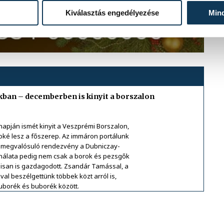
Kiválasztás engedélyezése
Min
kban – decemberben is kinyit a borszalon
apján ismét kinyit a Veszprémi Borszalon,
oké lesz a főszerep. Az immáron portálunk
 megvalósuló rendezvény a Dubniczay-
kínálata pedig nem csak a borok és pezsgők
lisan is gazdagodott. Zsandár Tamással, a
al beszélgettünk többek közt arról is,
uborék és buborék között.