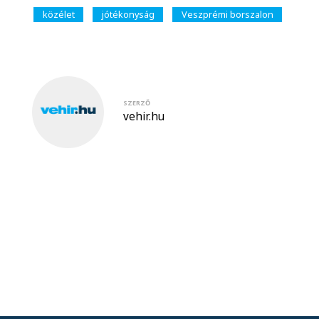
közélet
jótékonyság
Veszprémi borszalon
SZERZŐ
vehir.hu