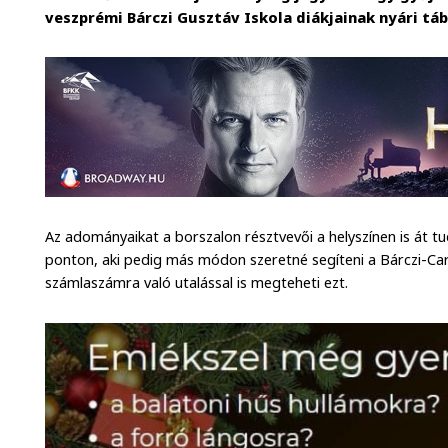
veszprémi Bárczi Gusztáv Iskola diákjainak nyári tá
Az adományaikat a borszalon résztvevői a helyszínen is át t
ponton, aki pedig más módon szeretné segíteni a Bárczi-Cari
számlaszámra való utalással is megteheti ezt.