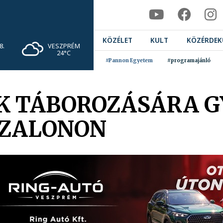
KÖZÉLET
KULT
KÖZÉRDEK
VESZPRÉM
8.
24°C
#Pannon Egyetem
#programajánló
OK TÁBOROZÁSÁRA G
SZALONON