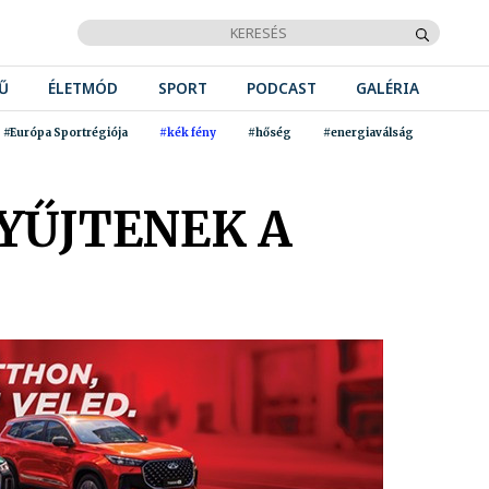
Ű
ÉLETMÓD
SPORT
PODCAST
GALÉRIA
#Európa Sportrégiója
#kék fény
#hőség
#energiaválság
YŰJTENEK A