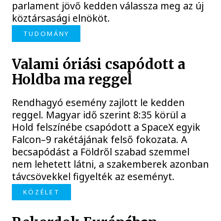
parlament jövő kedden válassza meg az új
köztársasági elnököt.
TUDOMÁNY
Valami óriási csapódott a
Holdba ma reggel
Rendhagyó esemény zajlott le kedden
reggel. Magyar idő szerint 8:35 körül a
Hold felszínébe csapódott a SpaceX egyik
Falcon–9 rakétájának felső fokozata. A
becsapódást a Földről szabad szemmel
nem lehetett látni, a szakemberek azonban
távcsövekkel figyelték az eseményt.
KÖZÉLET