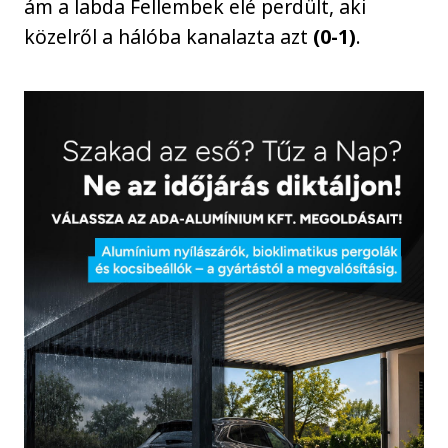
ám a labda Fellembek elé perdült, aki
közelről a hálóba kanalazta azt
(0-1)
.