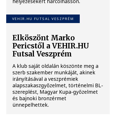
helyezésekért harcolhasson.
VEHIR.HU FUTSAL VESZPRÉM
Elköszönt Marko
Pericstől a VEHIR.HU
Futsal Veszprém
A klub saját oldalán köszönte meg a
szerb szakember munkáját, akinek
irányításával a veszprémiek
alapszakaszgyőzelmet, történelmi BL-
szereplést, Magyar Kupa-győzelmet
és bajnoki bronzérmet
ünnepelhettek.