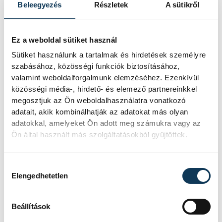
Férfi futsal NB I, 16. forduló:
Beleegyezés
Részletek
A sütikről
Aramis SE–VEHIR.HU Futsal
Veszprém 0-5 (0-4)
Ez a weboldal sütiket használ
Budaörs, Aramis SE Futsal
Sütiket használunk a tartalmak és hirdetések személyre
Csarnok. Vezette: Deme
szabásához, közösségi funkciók biztosításához,
(Juhász, Ibriksz)
valamint weboldalforgalmunk elemzéséhez. Ezenkívül
közösségi média-, hirdető- és elemező partnereinkkel
Aramis SE
: Soós – Komáromi,
megosztjuk az Ön weboldalhasználatra vonatkozó
Pintér, Bognár, Büki
adatait, akik kombinálhatják az adatokat más olyan
Csere
: Molnár G., Klacsák, Papp
adatokkal, amelyeket Ön adott meg számukra vagy az
Ön által használt más szolgáltatásokból gyűjtöttek.
Zs., Vattamány, Gellérfi, Szegyh,
Szűcs, Lévai, Bogdán
Vezetőedző
: Nagy Roland
Hozzájárulás kiválasztása
Elengedhetetlen
Veszprém
: Spandler – Dorogi,
Thiago, Fellembek, Matheus
Beállítások
Csere
: Őri (kapus), Juhász V.,