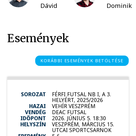
Dávid
Dominik
Események
KORÁBBI ESEMÉNYEK BETÖLTÉSE
SOROZAT
FÉRFI FUTSAL NB I, A 3.
HELYÉRT, 2025/2026
HAZAI
VEHÍR VESZPRÉM
VENDÉG
DEAC FUTSAL
IDŐPONT
2026. JÚNIUS 5. 18:30
HELYSZÍN
VESZPRÉM, MÁRCIUS 15.
UTCAI SPORTCSARNOK
EREDMÉNY
5-6