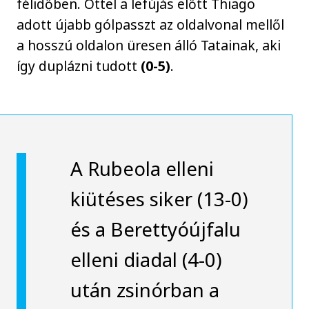
félidőben. Öttel a lefújás előtt Thiago
adott újabb gólpasszt az oldalvonal mellől
a hosszú oldalon üresen álló Tatainak, aki
így duplázni tudott
(0-5)
.
A Rubeola elleni
kiütéses siker (13-0)
és a Berettyóújfalu
elleni diadal (4-0)
után zsinórban a