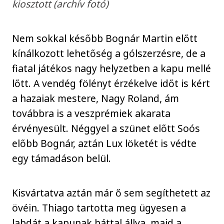
kiosztott (archív fotó)
Nem sokkal később Bognár Martin előtt
kínálkozott lehetőség a gólszerzésre, de a
fiatal játékos nagy helyzetben a kapu mellé
lőtt. A vendég fölényt érzékelve időt is kért
a hazaiak mestere, Nagy Roland, ám
továbbra is a veszprémiek akarata
érvényesült. Néggyel a szünet előtt Soós
előbb Bognár, aztán Lux löketét is védte
egy támadáson belül.
Kisvártatva aztán már ő sem segíthetett az
övéin. Thiago tartotta meg ügyesen a
labdát a kapunak háttal állva, majd a