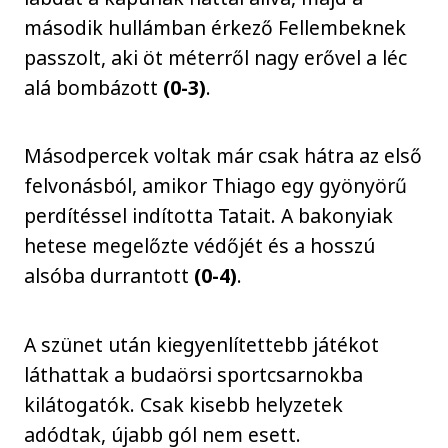
második hullámban érkező Fellembeknek
passzolt, aki öt méterről nagy erővel a léc
alá bombázott
(0-3)
.
Másodpercek voltak már csak hátra az első
felvonásból, amikor Thiago egy gyönyörű
perdítéssel indította Tatait. A bakonyiak
hetese megelőzte védőjét és a hosszú
alsóba durrantott
(0-4)
.
A szünet után kiegyenlítettebb játékot
láthattak a budaörsi sportcsarnokba
kilátogatók. Csak kisebb helyzetek
adódtak, újabb gól nem esett.