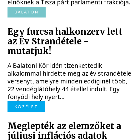
elnöknek a Tisza párt parlamenti frakciója.
BALATON
Egy furcsa halkonzerv lett
az Év Strandétele -
mutatjuk!
A Balatoni Kör idén tizenkettedik
alkalommal hirdette meg az év strandétele
versenyt, amelyre minden eddiginél több,
22 vendéglátóhely 44 étellel indult. Egy
fonyódi hely nyert...
KÖZÉLET
Meglepték az elemzőket a
júliusi inflációs adatok