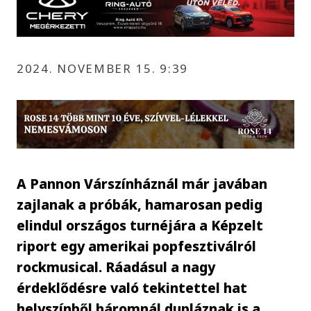
2024. NOVEMBER 15. 9:39
A Pannon Várszínháznál már javában
zajlanak a próbák, hamarosan pedig
elindul országos turnéjára a Képzelt
riport egy amerikai popfesztiválról
rockmusical. Ráadásul a nagy
érdeklődésre való tekintettel hat
helyszínből háromnál dupláznak is a