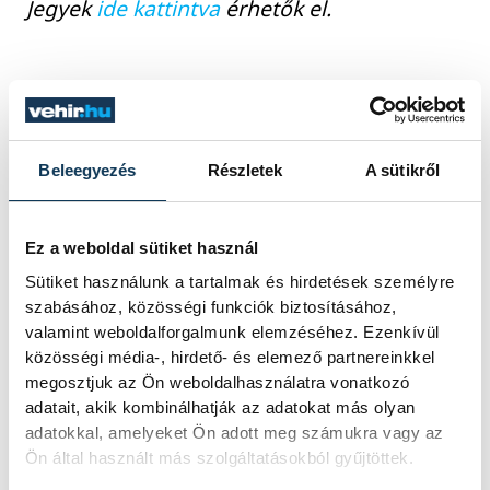
Jegyek
ide kattintva
érhetők el.
kultúra
támogatott tartalom
színház
Pannon Várszínház
Beleegyezés
Részletek
A sütikről
musical
Ez a weboldal sütiket használ
Képzelt riport egy amerikai popfesztiválról
Sütiket használunk a tartalmak és hirdetések személyre
szabásához, közösségi funkciók biztosításához,
valamint weboldalforgalmunk elemzéséhez. Ezenkívül
közösségi média-, hirdető- és elemező partnereinkkel
megosztjuk az Ön weboldalhasználatra vonatkozó
SZERZŐ
adatait, akik kombinálhatják az adatokat más olyan
vehir.hu
adatokkal, amelyeket Ön adott meg számukra vagy az
Ön által használt más szolgáltatásokból gyűjtöttek.