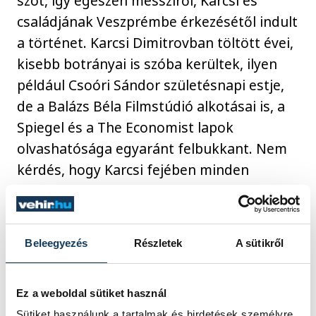
szót, így egészen messziről, Karcsi és
családjának Veszprémbe érkezésétől indult
a történet. Karcsi Dimitrovban töltött évei,
kisebb botrányai is szóba kerültek, ilyen
például Csoóri Sándor születésnapi estje,
de a Balázs Béla Filmstúdió alkotásai is, a
Spiegel és a The Economist lapok
olvashatósága egyaránt felbukkant. Nem
kérdés, hogy Karcsi fejében minden
történet évre, hónapra, napra pontosan él.
Beleegyezés
Részletek
A sütikről
Ez a weboldal sütiket használ
Sütiket használunk a tartalmak és hirdetések személyre