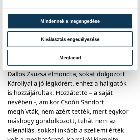
kultúráról elégedetten beszélt, noha
szerinte a sport is nagyszerű volt
Mindennek a megengedése
akkoriban, ennek ellenére úgy véli, ma a
nagy többség azt hiszi, Kiss Balázstól indul
Kiválasztás engedélyezése
a veszprémi sportélet. Mesélt Brusznyairól,
s arról, hogy személyesen ismerte.
Megtagad
Dallos Zsuzsa elmondta, sokat dolgozott
Károllyal a jó légkörért, ehhez a hallgatók
is hozzájárultak. Hozzátette – a saját
nevében -, amikor Csoóri Sándort
meghívták, nem azért tették, mert egykor
máshogy gondolkozott, tehát nem az
ellenállás, sokkal inkább a szellemi érték
volt a meghatározó. Karcsiról kiemelte,