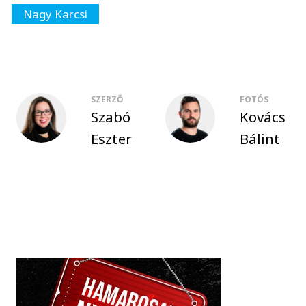
Nagy Karcsi
SZERZŐ
FOTÓS
Szabó
Kovács
Eszter
Bálint