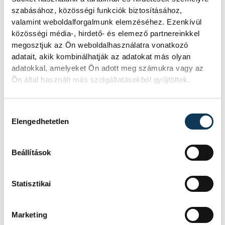
szabásához, közösségi funkciók biztosításához,
valamint weboldalforgalmunk elemzéséhez. Ezenkívül
közösségi média-, hirdető- és elemező partnereinkkel
megosztjuk az Ön weboldalhasználatra vonatkozó
adatait, akik kombinálhatják az adatokat más olyan
adatokkal, amelyeket Ön adott meg számukra vagy az
Ön által használt más szolgáltatásokból gyűjtöttek.
Heil Bálint 1954-ben került az Egyetemre,
kisebb történeti kitekintést tett, az
Hozzájárulás kiválasztása
Elengedhetetlen
intézmény léte elmondása szerint a
kezdetektől fogva problémás volt, ahogy
Beállítások
telt az idő, a különböző reformok mind
erősíteni szerették volna az egyetem
Statisztikai
működését. A légkör remek volt, de nehéz
idők jártak, végül nyolcvan előtt
Marketing
választották meg Heil Bálintot rektornak. A