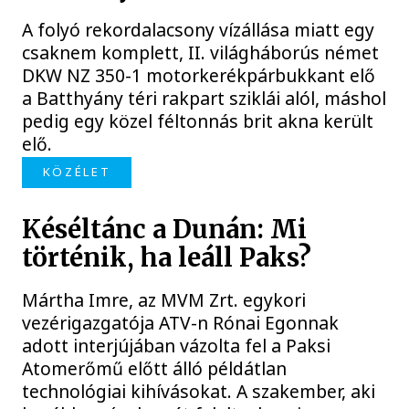
A folyó rekordalacsony vízállása miatt egy
csaknem komplett, II. világháborús német
DKW NZ 350-1 motorkerékpárbukkant elő
a Batthyány téri rakpart sziklái alól, máshol
pedig egy közel féltonnás brit akna került
elő.
KÖZÉLET
Késéltánc a Dunán: Mi
történik, ha leáll Paks?
Mártha Imre, az MVM Zrt. egykori
vezérigazgatója ATV-n Rónai Egonnak
adott interjújában vázolta fel a Paksi
Atomerőmű előtt álló példátlan
technológiai kihívásokat. A szakember, aki