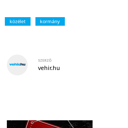
közélet
kormány
SZERZŐ
vehir.hu