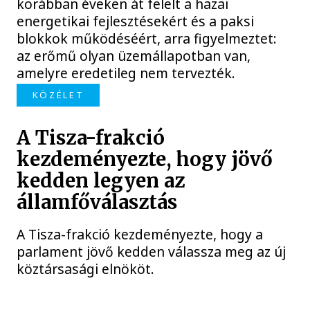
korábban éveken át felelt a hazai
energetikai fejlesztésekért és a paksi
blokkok működéséért, arra figyelmeztet:
az erőmű olyan üzemállapotban van,
amelyre eredetileg nem tervezték.
KÖZÉLET
A Tisza-frakció
kezdeményezte, hogy jövő
kedden legyen az
államfőválasztás
A Tisza-frakció kezdeményezte, hogy a
parlament jövő kedden válassza meg az új
köztársasági elnököt.