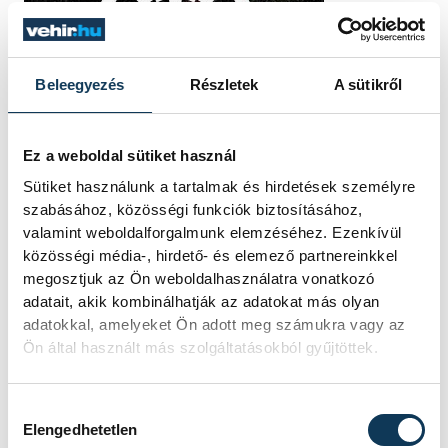
Beleegyezés
Részletek
A sütikről
Ez a weboldal sütiket használ
Sütiket használunk a tartalmak és hirdetések személyre
szabásához, közösségi funkciók biztosításához,
TOVÁBBI CIKKEK
valamint weboldalforgalmunk elemzéséhez. Ezenkívül
KÖZÉLET
közösségi média-, hirdető- és elemező partnereinkkel
megosztjuk az Ön weboldalhasználatra vonatkozó
adatait, akik kombinálhatják az adatokat más olyan
Sorra kerülnek elő
adatokkal, amelyeket Ön adott meg számukra vagy az
világháborús leletek az
Ön által használt más szolgáltatásokból gyűjtöttek.
alacsony Dunából
Hozzájárulás kiválasztása
A folyó rekordalacsony vízállása miatt
Elengedhetetlen