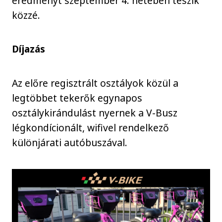
eredményt szeptember 4. hetében teszik
közzé.
Díjazás
Az előre regisztrált osztályok közül a
legtöbbet tekerők egynapos
osztálykirándulást nyernek a V-Busz
légkondícionált, wifivel rendelkező
különjárati autóbuszával.