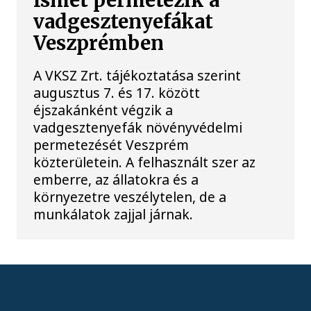
Ismét permetezik a
vadgesztenyefákat
Veszprémben
A VKSZ Zrt. tájékoztatása szerint
augusztus 7. és 17. között
éjszakánként végzik a
vadgesztenyefák növényvédelmi
permetezését Veszprém
közterületein. A felhasznált szer az
emberre, az állatokra és a
környezetre veszélytelen, de a
munkálatok zajjal járnak.