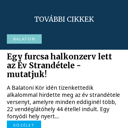
TOVÁBBI CIKKEK
BALATON
Egy furcsa halkonzerv lett
az Év Strandétele -
mutatjuk!
A Balatoni Kör idén tizenkettedik
alkalommal hirdette meg az év strandétele
versenyt, amelyre minden eddiginél több,
22 vendéglátóhely 44 étellel indult. Egy
fonyódi hely nyert...
KÖZÉLET