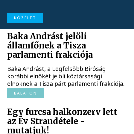
KÖZÉLET
Baka Andrást jelöli
államfőnek a Tisza
parlamenti frakciója
Baka Andrást, a Legfelsőbb Bíróság
korábbi elnökét jelöli köztársasági
elnöknek a Tisza párt parlamenti frakciója.
BALATON
Egy furcsa halkonzerv lett
az Év Strandétele -
mutatjuk!