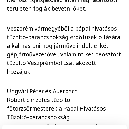
területen fogják bevetni őket.
Veszprém vármegyéből a pápai hivatásos
tűzoltó-parancsnokság erdőtüzek oltására
alkalmas unimog járműve indult el két
gépjárművezetővel, valamint két beosztott
tűzoltó Veszprémből csatlakozott
hozzájuk.
Ungvári Péter és Auerbach
Róbert címzetes tűzoltó
főtörzsőrmesterek a Pápai Hivatásos
Tűzoltó-parancsnokság
gépjárművezetői, Lenti Tamás és Katona