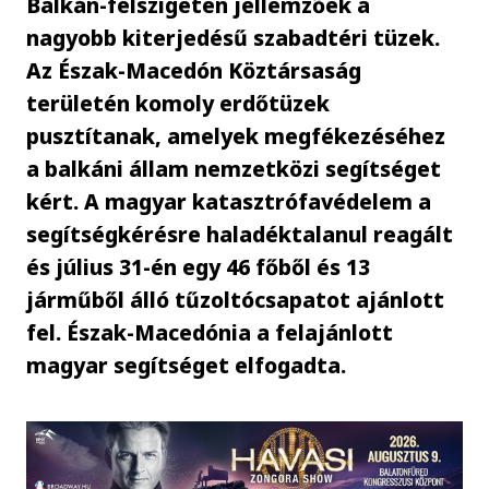
Balkán-félszigeten jellemzőek a
nagyobb kiterjedésű szabadtéri tüzek.
Az Észak-Macedón Köztársaság
területén komoly erdőtüzek
pusztítanak, amelyek megfékezéséhez
a balkáni állam nemzetközi segítséget
kért. A magyar katasztrófavédelem a
segítségkérésre haladéktalanul reagált
és július 31-én egy 46 főből és 13
járműből álló tűzoltócsapatot ajánlott
fel. Észak-Macedónia a felajánlott
magyar segítséget elfogadta.