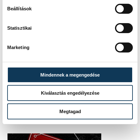
Veszprém Vármegyei Katasztrófavédelmi
Beállítások
Igazgatóság
segítség
Statisztikai
Marketing
SZERZŐ
vehir.hu
Mindennek a megengedése
Kiválasztás engedélyezése
Megtagad