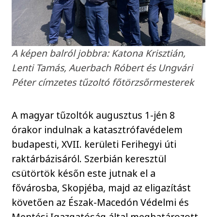
A képen balról jobbra: Katona Krisztián,
Lenti Tamás, Auerbach Róbert és Ungvári
Péter címzetes tűzoltó főtörzsőrmesterek
A magyar tűzoltók augusztus 1-jén 8
órakor indulnak a katasztrófavédelem
budapesti, XVII. kerületi Ferihegyi úti
raktárbázisáról. Szerbián keresztül
csütörtök későn este jutnak el a
fővárosba, Skopjéba, majd az eligazítást
követően az Észak-Macedón Védelmi és
Mentési Igazgatóság által meghatározott