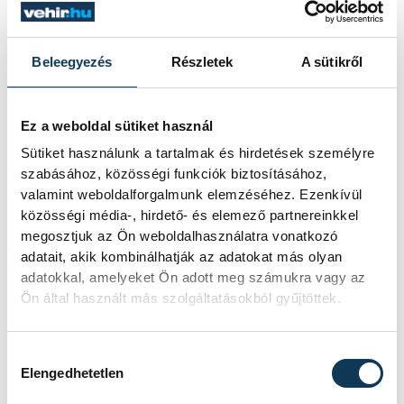
Krisztián címzetes tűzoltó
főtörzsőrmesterek a Veszprémi Hivatásos
Beleegyezés
Részletek
A sütikről
Tűzoltó-parancsnokság beosztott tűzoltói
indultak útnak ma hajnalban, hogy
segítsenek külföldi kollégáiknak a balkáni
Ez a weboldal sütiket használ
országban nagy területen pusztító
Sütiket használunk a tartalmak és hirdetések személyre
szabásához, közösségi funkciók biztosításához,
erdőtüzek megfékezésében.
valamint weboldalforgalmunk elemzéséhez. Ezenkívül
közösségi média-, hirdető- és elemező partnereinkkel
megosztjuk az Ön weboldalhasználatra vonatkozó
A Veszprém Vármegyei Katasztrófavédelmi
adatait, akik kombinálhatják az adatokat más olyan
Igazgatóság teljes személyi állománya
adatokkal, amelyeket Ön adott meg számukra vagy az
büszke Észak-Macedóniába indult társaira!
Ön által használt más szolgáltatásokból gyűjtöttek.
Hozzájárulás kiválasztása
Elengedhetetlen
közélet
tűzoltóság