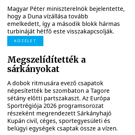
Magyar Péter miniszterelnök bejelentette,
hogy a Duna vízállása tovább
emelkedett, így a második blokk hármas
turbináját hétfő este visszakapcsolják.
KÖZÉLET
Megszelídítették a
sárkányokat
A dobok ritmusára evező csapatok
népesítették be szombaton a Tagore
sétány előtti partszakaszt. Az Európa
Sportrégiója 2026 programsorozat
részeként megrendezett Sárkányhajó
Kupán civil, céges, sportegyesületi és
belügyi egységek csaptak össze a vízen.