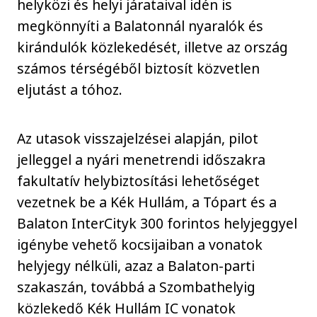
helyközi és helyi járataival idén is
megkönnyíti a Balatonnál nyaralók és
kirándulók közlekedését, illetve az ország
számos térségéből biztosít közvetlen
eljutást a tóhoz.
Az utasok visszajelzései alapján, pilot
jelleggel a nyári menetrendi időszakra
fakultatív helybiztosítási lehetőséget
vezetnek be a Kék Hullám, a Tópart és a
Balaton InterCityk 300 forintos helyjeggyel
igénybe vehető kocsijaiban a vonatok
helyjegy nélküli, azaz a Balaton-parti
szakaszán, továbbá a Szombathelyig
közlekedő Kék Hullám IC vonatok