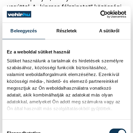
vasúttal. A „kincses félszigetet” közösségi
közlekedéssel Balatonfüred
vasútállomáson történő átszállással,
Beleegyezés
Részletek
A sütikről
többnyire a 7355-ös autóbuszokkal lehet
megközelíteni, amelyek két irányból
kerülik meg Tihanyt. A tihanyi Bencés
Ez a weboldal sütiket használ
Apátság a postánál lévő megállótól
Sütiket használunk a tartalmak és hirdetések személyre
gyalogosan érhető el.
szabásához, közösségi funkciók biztosításához,
valamint weboldalforgalmunk elemzéséhez. Ezenkívül
közösségi média-, hirdető- és elemező partnereinkkel
A Volánbusz 2022 nyarától még
megosztjuk az Ön weboldalhasználatra vonatkozó
adatait, akik kombinálhatják az adatokat más olyan
egyszerűbb, átláthatóbb, a jelenlegieket
adatokkal, amelyeket Ön adott meg számukra vagy az
kiegészítő információkat nyújtó
Ön által használt más szolgáltatásokból gyűjtöttek.
utastájékoztatási felületeket biztosít a
Balatonfüred és Tihany között utazóknak,
Hozzájárulás kiválasztása