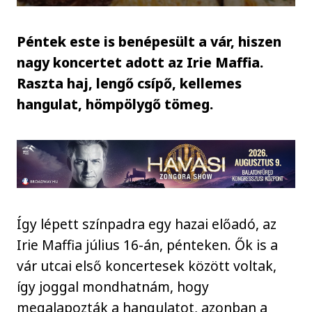
Péntek este is benépesült a vár, hiszen
nagy koncertet adott az Irie Maffia.
Raszta haj, lengő csípő, kellemes
hangulat, hömpölygő tömeg.
Így lépett színpadra egy hazai előadó, az
Irie Maffia július 16-án, pénteken. Ők is a
vár utcai első koncertesek között voltak,
így joggal mondhatnám, hogy
megalapozták a hangulatot, azonban a