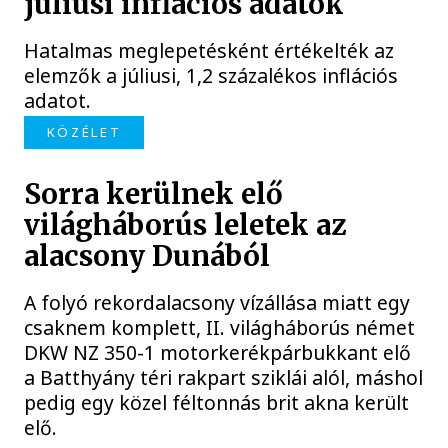
júliusi inflációs adatok
Hatalmas meglepetésként értékelték az
elemzők a júliusi, 1,2 százalékos inflációs
adatot.
KÖZÉLET
Sorra kerülnek elő
világháborús leletek az
alacsony Dunából
A folyó rekordalacsony vízállása miatt egy
csaknem komplett, II. világháborús német
DKW NZ 350-1 motorkerékpárbukkant elő
a Batthyány téri rakpart sziklái alól, máshol
pedig egy közel féltonnás brit akna került
elő.