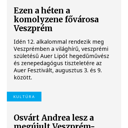
Ezen a héten a
komolyzene fővárosa
Veszprém
Idén 12. alkalommal rendezik meg
Veszprémben a világhírű, veszprémi
születésű Auer Lipót hegedűművész
és zenepedagógus tiszteletére az
Auer Fesztivált, augusztus 3. és 9.
között.
KULTÚRA
Osvárt Andrea lesz a
megújult Veszprém-