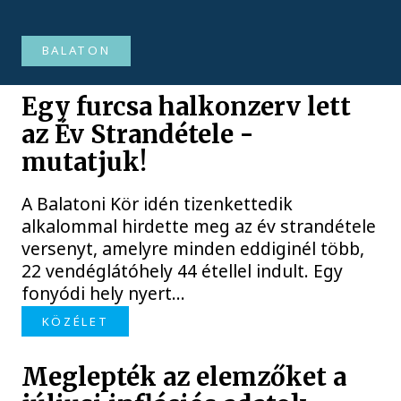
BALATON
Egy furcsa halkonzerv lett
az Év Strandétele -
mutatjuk!
A Balatoni Kör idén tizenkettedik
alkalommal hirdette meg az év strandétele
versenyt, amelyre minden eddiginél több,
22 vendéglátóhely 44 étellel indult. Egy
fonyódi hely nyert...
KÖZÉLET
Meglepték az elemzőket a