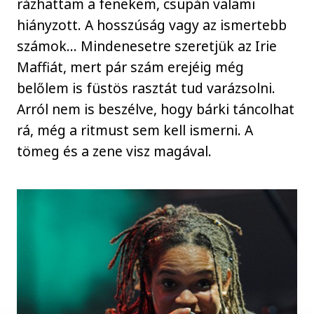
rázhattam a fenekem, csupán valami
hiányzott. A hosszúság vagy az ismertebb
számok… Mindenesetre szeretjük az Irie
Maffiát, mert pár szám erejéig még
belőlem is füstös rasztát tud varázsolni.
Arról nem is beszélve, hogy bárki táncolhat
rá, még a ritmust sem kell ismerni. A
tömeg és a zene visz magával.