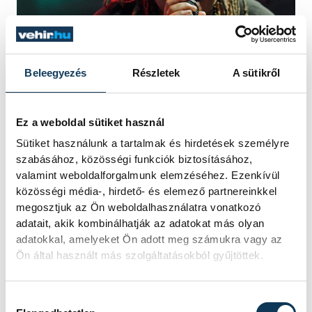
Beleegyezés
Részletek
A sütikről
Ez a weboldal sütiket használ
Sütiket használunk a tartalmak és hirdetések személyre
kultúra
szabásához, közösségi funkciók biztosításához,
valamint weboldalforgalmunk elemzéséhez. Ezenkívül
közösségi média-, hirdető- és elemező partnereinkkel
megosztjuk az Ön weboldalhasználatra vonatkozó
adatait, akik kombinálhatják az adatokat más olyan
GALÉRIA
adatokkal, amelyeket Ön adott meg számukra vagy az
Ön által használt más szolgáltatásokból gyűjtöttek.
35 kép
Raszták a várban
Hozzájárulás kiválasztása