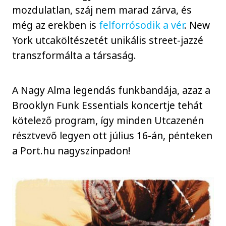
mozdulatlan, száj nem marad zárva, és
még az erekben is
felforrósodik a vér
. New
York utcaköltészetét unikális street-jazzé
transzformálta a társaság.
A Nagy Alma legendás funkbandája, azaz a
Brooklyn Funk Essentials koncertje tehát
kötelező program, így minden Utcazenén
résztvevő legyen ott július 16-án, pénteken
a Port.hu nagyszínpadon!