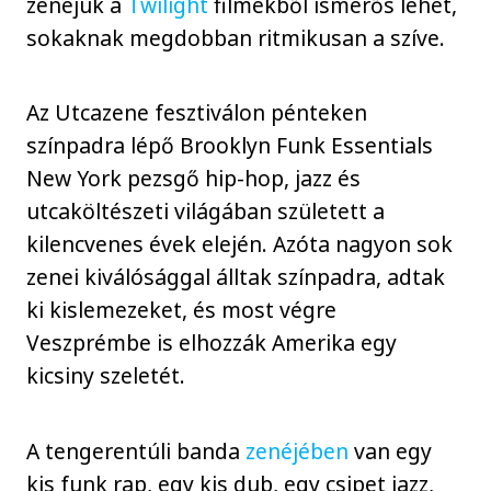
zenéjük a
Twilight
filmekből ismerős lehet,
sokaknak megdobban ritmikusan a szíve.
Az Utcazene fesztiválon pénteken
színpadra lépő Brooklyn Funk Essentials
New York pezsgő hip-hop, jazz és
utcaköltészeti világában született a
kilencvenes évek elején. Azóta nagyon sok
zenei kiválósággal álltak színpadra, adtak
ki kislemezeket, és most végre
Veszprémbe is elhozzák Amerika egy
kicsiny szeletét.
A tengerentúli banda
zenéjében
van egy
kis funk rap, egy kis dub, egy csipet jazz,