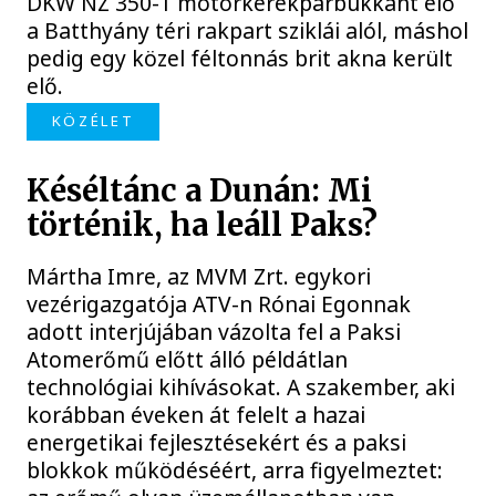
DKW NZ 350-1 motorkerékpárbukkant elő
a Batthyány téri rakpart sziklái alól, máshol
pedig egy közel féltonnás brit akna került
elő.
KÖZÉLET
Késéltánc a Dunán: Mi
történik, ha leáll Paks?
Mártha Imre, az MVM Zrt. egykori
vezérigazgatója ATV-n Rónai Egonnak
adott interjújában vázolta fel a Paksi
Atomerőmű előtt álló példátlan
technológiai kihívásokat. A szakember, aki
korábban éveken át felelt a hazai
energetikai fejlesztésekért és a paksi
blokkok működéséért, arra figyelmeztet: