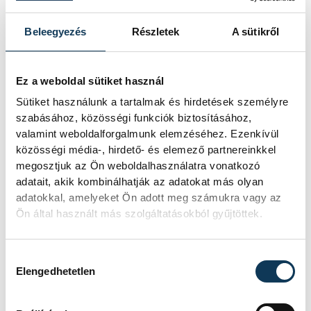
Beleegyezés
Részletek
A sütikről
kultúra
Ez a weboldal sütiket használ
Sütiket használunk a tartalmak és hirdetések személyre
szabásához, közösségi funkciók biztosításához,
SZERZŐ
valamint weboldalforgalmunk elemzéséhez. Ezenkívül
Janni
közösségi média-, hirdető- és elemező partnereinkkel
Anikó
megosztjuk az Ön weboldalhasználatra vonatkozó
adatait, akik kombinálhatják az adatokat más olyan
adatokkal, amelyeket Ön adott meg számukra vagy az
Ön által használt más szolgáltatásokból gyűjtöttek.
Hozzájárulás kiválasztása
Elengedhetetlen