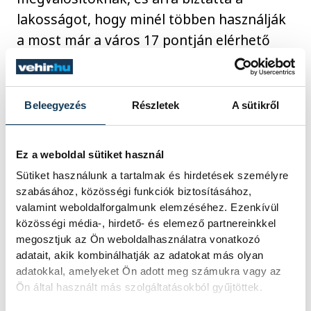
lakosságot, hogy minél többen használják
a most már a város 17 pontján elérhető
hálózatot.
Beleegyezés
Részletek
A sütikről
közélet
Porga Gyula
közlekedés
V-Busz
kerékpár
Csík Richárd
Ez a weboldal sütiket használ
Sütiket használunk a tartalmak és hirdetések személyre
V-Bike
Polgári István
szabásához, közösségi funkciók biztosításához,
valamint weboldalforgalmunk elemzéséhez. Ezenkívül
Continental
közösségi média-, hirdető- és elemező partnereinkkel
megosztjuk az Ön weboldalhasználatra vonatkozó
adatait, akik kombinálhatják az adatokat más olyan
adatokkal, amelyeket Ön adott meg számukra vagy az
Ön által használt más szolgáltatásokból gyűjtöttek.
SZERZŐ
FOTÓS