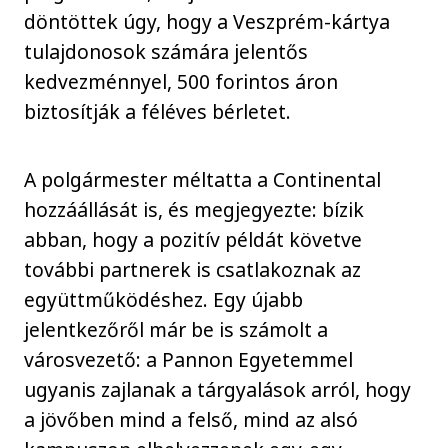
döntöttek úgy, hogy a Veszprém-kártya
tulajdonosok számára jelentős
kedvezménnyel, 500 forintos áron
biztosítják a féléves bérletet.
A polgármester méltatta a Continental
hozzáállását is, és megjegyezte: bízik
abban, hogy a pozitív példát követve
további partnerek is csatlakoznak az
együttműködéshez. Egy újabb
jelentkezőről már be is számolt a
városvezető: a Pannon Egyetemmel
ugyanis zajlanak a tárgyalások arról, hogy
a jövőben mind a felső, mind az alsó