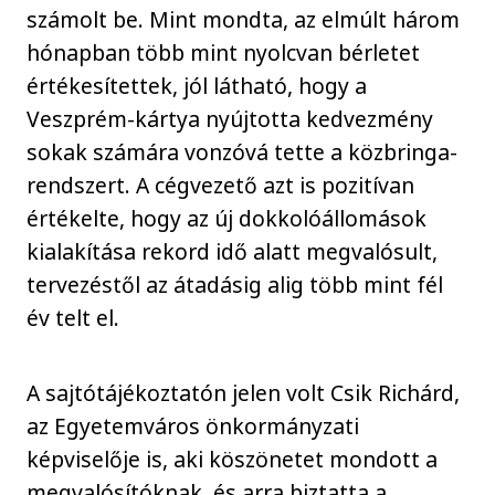
számolt be. Mint mondta, az elmúlt három
hónapban több mint nyolcvan bérletet
értékesítettek, jól látható, hogy a
Veszprém-kártya nyújtotta kedvezmény
sokak számára vonzóvá tette a közbringa-
rendszert. A cégvezető azt is pozitívan
értékelte, hogy az új dokkolóállomások
kialakítása rekord idő alatt megvalósult,
tervezéstől az átadásig alig több mint fél
év telt el.
A sajtótájékoztatón jelen volt Csik Richárd,
az Egyetemváros önkormányzati
képviselője is, aki köszönetet mondott a
megvalósítóknak, és arra biztatta a