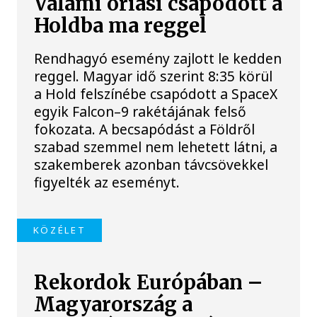
Valami óriási csapódott a
Holdba ma reggel
Rendhagyó esemény zajlott le kedden
reggel. Magyar idő szerint 8:35 körül
a Hold felszínébe csapódott a SpaceX
egyik Falcon–9 rakétájának felső
fokozata. A becsapódást a Földről
szabad szemmel nem lehetett látni, a
szakemberek azonban távcsövekkel
figyelték az eseményt.
KÖZÉLET
Rekordok Európában –
Magyarország a