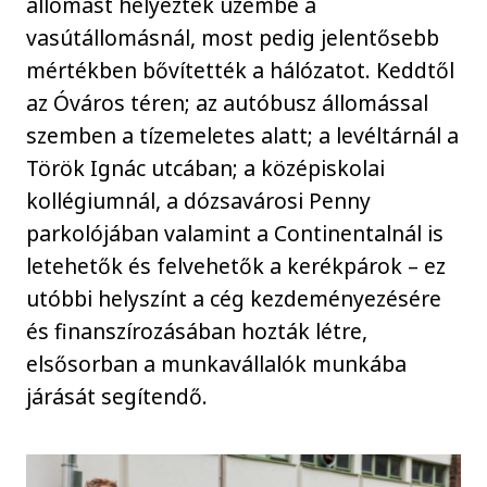
állomást helyeztek üzembe a
vasútállomásnál, most pedig jelentősebb
mértékben bővítették a hálózatot. Keddtől
az Óváros téren; az autóbusz állomással
szemben a tízemeletes alatt; a levéltárnál a
Török Ignác utcában; a középiskolai
kollégiumnál, a dózsavárosi Penny
parkolójában valamint a Continentalnál is
letehetők és felvehetők a kerékpárok – ez
utóbbi helyszínt a cég kezdeményezésére
és finanszírozásában hozták létre,
elsősorban a munkavállalók munkába
járását segítendő.