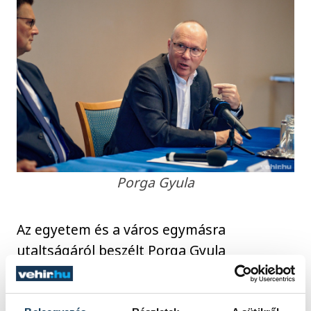
Porga Gyula
Az egyetem és a város egymásra
utaltságáról beszélt Porga Gyula
polgármester. A politikus elmondta: a
városvezetés célja, hogy Veszprém 2030-ra