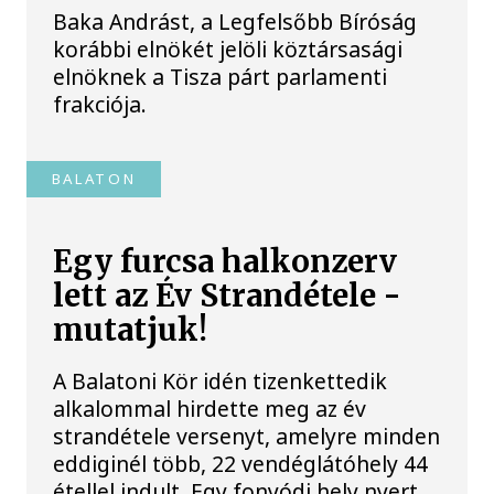
Baka Andrást, a Legfelsőbb Bíróság
korábbi elnökét jelöli köztársasági
elnöknek a Tisza párt parlamenti
frakciója.
BALATON
Egy furcsa halkonzerv
lett az Év Strandétele -
mutatjuk!
A Balatoni Kör idén tizenkettedik
alkalommal hirdette meg az év
strandétele versenyt, amelyre minden
eddiginél több, 22 vendéglátóhely 44
étellel indult. Egy fonyódi hely nyert...