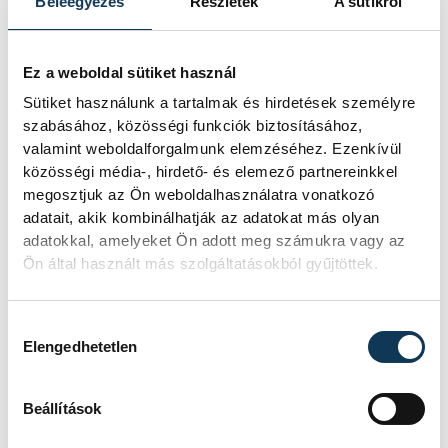
a saját kategóriájában Európa húsz
Beleegyezés
Részletek
A sütikről
legélhetőbb települése közé tartozzon, és
az élmezőnyt végignézve azt látjuk, hogy
Ez a weboldal sütiket használ
nagy egyetemvárosok szerepelnek a lista
Sütiket használunk a tartalmak és hirdetések személyre
elején. A polgármester szerint ez is azt
szabásához, közösségi funkciók biztosításához,
mutatja, hogy az ambíciókat az
valamint weboldalforgalmunk elemzéséhez. Ezenkívül
közösségi média-, hirdető- és elemező partnereinkkel
egyetemmel együttműködve tudjuk elérni,
megosztjuk az Ön weboldalhasználatra vonatkozó
és az együttműködő partnerek körét a
adatait, akik kombinálhatják az adatokat más olyan
lehető legszélesebb körűre kell fűzni. Ez
adatokkal, amelyeket Ön adott meg számukra vagy az
Ön által használt más szolgáltatásokból gyűjtöttek.
egyébként Veszprémben már bejáratott
modell: az elmúlt évtizedben nem készült
Hozzájárulás kiválasztása
olyan stratégia, amihez ne vették volna
Elengedhetetlen
igénybe az egyetem tudását, szellemi
tőkéjét, ahogy az Európa Kulturális
Beállítások
Fővárosa cím elnyeréséhez, majd a