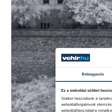
Beleegyezés
Ez a weboldal sütiket haszn
Sütiket használunk a tartal
weboldalforgalmunk elemzésé
weboldalhasználatra vonatko