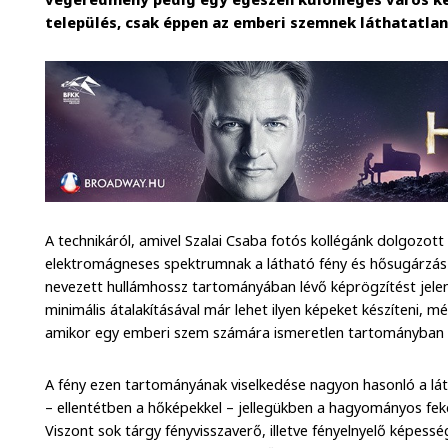
település, csak éppen az emberi szemnek láthatatla
A technikáról, amivel Szalai Csaba fotós kollégánk dolgozott
elektromágneses spektrumnak a látható fény és hősugárzás 
nevezett hullámhossz tartományában lévő képrögzítést jele
minimális átalakításával már lehet ilyen képeket készíteni, mé
amikor egy emberi szem számára ismeretlen tartományban lá
A fény ezen tartományának viselkedése nagyon hasonló a lát
– ellentétben a hőképekkel – jellegükben a hagyományos fek
Viszont sok tárgy fényvisszaverő, illetve fényelnyelő képess