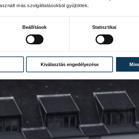
sznált más szolgáltatásokból gyűjtöttek.
Beállítások
Statisztikai
Kiválasztás engedélyezése
Min