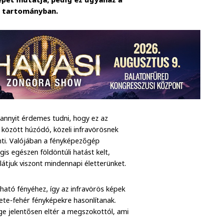
n tartományban.
 annyit érdemes tudni, hogy ez az
között húzódó, közeli infravörösnek
nti. Valójában a fényképezőgép
gis egészen földöntúli hatást kelt,
tjuk viszont mindennapi életterünket.
ható fényéhez, így az infravörös képek
ete-fehér fényképekre hasonlítanak.
ége jelentősen eltér a megszokottól, ami