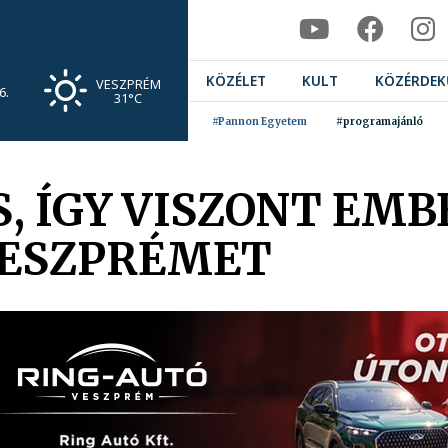
KÖZÉLET
KULT
KÖZÉRDEK
VESZPRÉM
6.
31°C
#Pannon Egyetem
#programajánló
, ÍGY VISZONT EMB
VESZPRÉMET