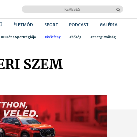
Ű
ÉLETMÓD
SPORT
PODCAST
GALÉRIA
#Európa Sportrégiója
#kék fény
#hőség
#energiaválság
ERI SZEM