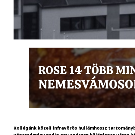
Kollégánk közeli infravörös hullámhossz tartomány
végeredmény pedig egy egészen különleges város ké