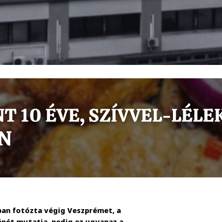
ban fotózta végig Veszprémet, a
pét mutatja, pedig ez ugyanaz a