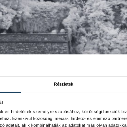
Részletek
ál
mak és hirdetések személyre szabásához, közösségi funkciók biz
hez. Ezenkívül közösségi média-, hirdető- és elemező partner
zó adatait, akik kombinálhatják az adatokat más olyan adatokka