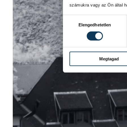
számukra vagy az Ön által ha
Hozzájárulás kiválasztása
Elengedhetetlen
Megtagad