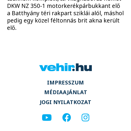
DKW NZ 350-1 motorkerékpárbukkant elő
a Batthyány téri rakpart sziklái alól, máshol
pedig egy közel féltonnás brit akna került
elő.
IMPRESSZUM
MÉDIAAJÁNLAT
JOGI NYILATKOZAT