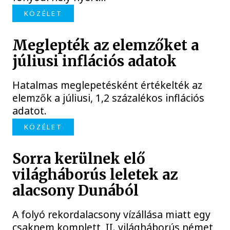
KÖZÉLET
Meglepték az elemzőket a
júliusi inflációs adatok
Hatalmas meglepetésként értékelték az
elemzők a júliusi, 1,2 százalékos inflációs
adatot.
KÖZÉLET
Sorra kerülnek elő
világháborús leletek az
alacsony Dunából
A folyó rekordalacsony vízállása miatt egy
csaknem komplett, II. világháborús német