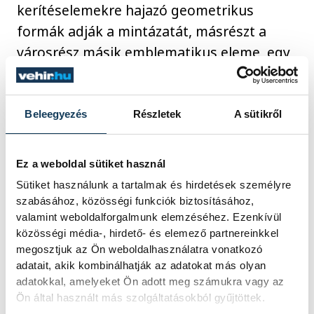
kerítéselemekre hajazó geometrikus
formák adják a mintázatát, másrészt a
városrész másik emblematikus eleme, egy
fa.
Beleegyezés
Részletek
A sütikről
Ez a weboldal sütiket használ
Sütiket használunk a tartalmak és hirdetések személyre
szabásához, közösségi funkciók biztosításához,
valamint weboldalforgalmunk elemzéséhez. Ezenkívül
közösségi média-, hirdető- és elemező partnereinkkel
megosztjuk az Ön weboldalhasználatra vonatkozó
adatait, akik kombinálhatják az adatokat más olyan
adatokkal, amelyeket Ön adott meg számukra vagy az
Ön által használt más szolgáltatásokból gyűjtöttek.
Az ünnepségen Taba Dorottya Lúcia, a