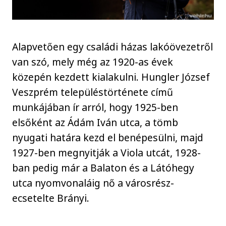
Alapvetően egy családi házas lakóövezetről
van szó, mely még az 1920-as évek
közepén kezdett kialakulni. Hungler József
Veszprém településtörténete című
munkájában ír arról, hogy 1925-ben
elsőként az Ádám Iván utca, a tömb
nyugati határa kezd el benépesülni, majd
1927-ben megnyitják a Viola utcát, 1928-
ban pedig már a Balaton és a Látóhegy
utca nyomvonaláig nő a városrész-
ecsetelte Brányi.