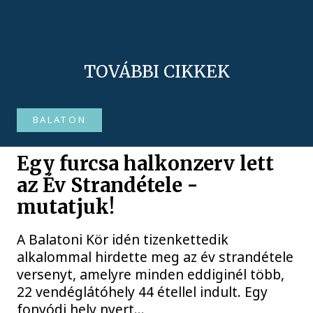
TOVÁBBI CIKKEK
BALATON
Egy furcsa halkonzerv lett
az Év Strandétele -
mutatjuk!
A Balatoni Kör idén tizenkettedik
alkalommal hirdette meg az év strandétele
versenyt, amelyre minden eddiginél több,
22 vendéglátóhely 44 étellel indult. Egy
fonyódi hely nyert...