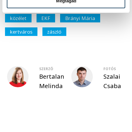
Megtagad
közélet
EKF
Brányi Mária
kertváros
zászló
SZERZŐ
FOTÓS
Bertalan
Szalai
Melinda
Csaba