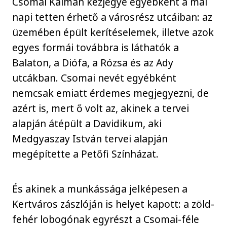
Csomai Kálmán kézjegye egyébként a mai
napi tetten érhető a városrész utcáiban: az
üzemében épült kerítéselemek, illetve azok
egyes formái továbbra is láthatók a
Balaton, a Diófa, a Rózsa és az Ady
utcákban. Csomai nevét egyébként
nemcsak emiatt érdemes megjegyezni, de
azért is, mert ő volt az, akinek a tervei
alapján átépült a Davidikum, aki
Medgyaszay István tervei alapján
megépítette a Petőfi Színházat.
És akinek a munkássága jelképesen a
Kertváros zászlóján is helyet kapott: a zöld-
fehér lobogónak egyrészt a Csomai-féle