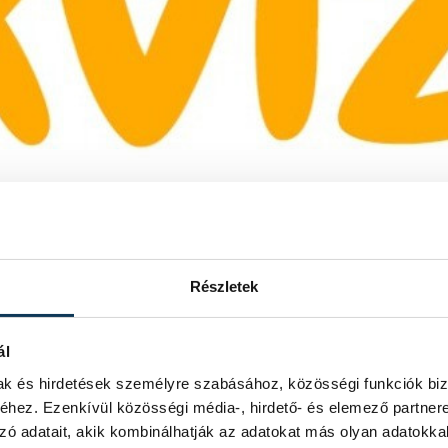
Részletek
ál
mak és hirdetések személyre szabásához, közösségi funkciók biz
hez. Ezenkívül közösségi média-, hirdető- és elemező partner
zó adatait, akik kombinálhatják az adatokat más olyan adatokka