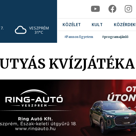
KÖZÉLET
KULT
KÖZÉRDEK
7.
VESZPRÉM
31°C
#Pannon Egyetem
#programajánló
KUTYÁS KVÍZJÁTÉKA