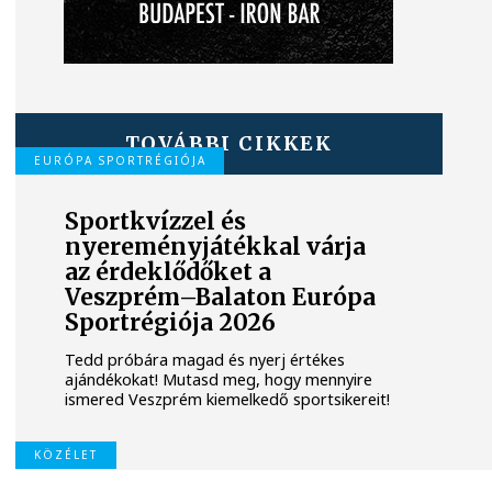
TOVÁBBI CIKKEK
EURÓPA SPORTRÉGIÓJA
Sportkvízzel és
nyereményjátékkal várja
az érdeklődőket a
Veszprém–Balaton Európa
Sportrégiója 2026
Tedd próbára magad és nyerj értékes
ajándékokat! Mutasd meg, hogy mennyire
ismered Veszprém kiemelkedő sportsikereit!
KÖZÉLET