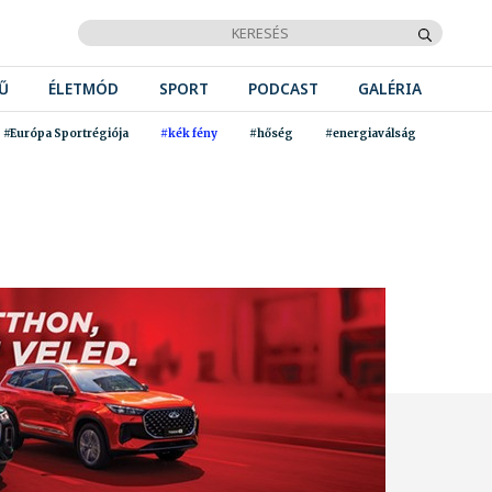
Ű
ÉLETMÓD
SPORT
PODCAST
GALÉRIA
#Európa Sportrégiója
#kék fény
#hőség
#energiaválság