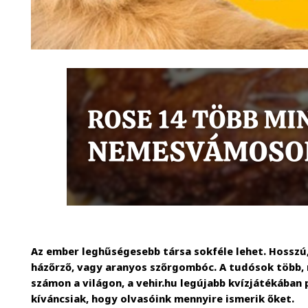
Az ember leghűségesebb társa sokféle lehet. Hosszú
házőrző, vagy aranyos szőrgombóc. A tudósok több, 
számon a világon, a vehir.hu legújabb kvízjátékában
kíváncsiak, hogy olvasóink mennyire ismerik őket.