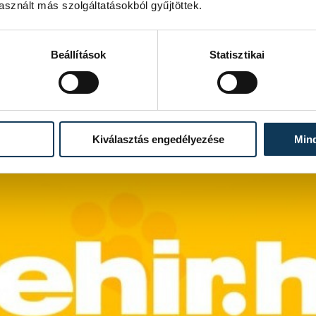
sznált más szolgáltatásokból gyűjtöttek.
Beállítások
Statisztikai
Kiválasztás engedélyezése
Min