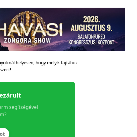
b nyolcnál helyesen, hogy melyik fajtához
szert!