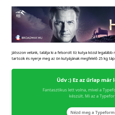
Játsszon velünk, találja ki a felsorolt tíz kutya közül legaláb
tartozik és nyerje meg az ön kutyájának megfelelő 25 kg táp