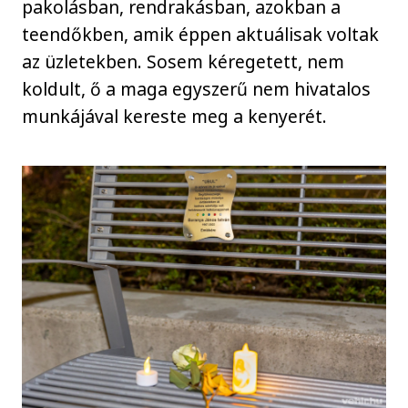
pakolásban, rendrakásban, azokban a
teendőkben, amik éppen aktuálisak voltak
az üzletekben. Sosem kéregetett, nem
koldult, ő a maga egyszerű nem hivatalos
munkájával kereste meg a kenyerét.