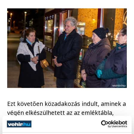
Ezt követően közadakozás indult, aminek a
végén elkészülhetett az az emléktábla,
amit pénteken kora este helyeztek ki a
Bástya Üzletház előtti padra, ahol Ubul is