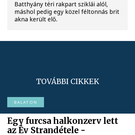
Batthyány téri rakpart sziklái alól,
máshol pedig egy közel féltonnás brit
akna került elő.
TOVÁBBI CIKKEK
BALATON
Egy furcsa halkonzerv lett
az Év Strandétele -