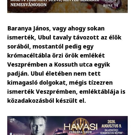
Baranya János, vagy ahogy sokan
ismerték, Ubul tavaly távozott az élők
sorából, mostantól pedig egy
krómacéltábla őrzi örök emlékét
Veszprémben a Kossuth utca egyik
padján. Ubul életében nem tett
kimagasló dolgokat, mégis tízezren
ismerték Veszprémben, emléktáblája is
közadakozásból készült el.