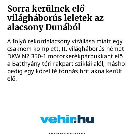
Sorra kerülnek elő
világháborús leletek az
alacsony Dunából
A folyó rekordalacsony vízállása miatt egy
csaknem komplett, II. világháborús német
DKW NZ 350-1 motorkerékpárbukkant elő
a Batthyány téri rakpart sziklái alól, máshol
pedig egy közel féltonnás brit akna került
elő.