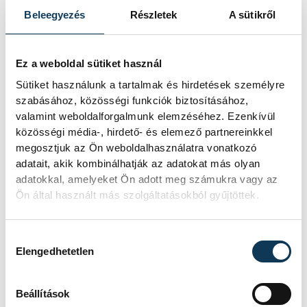
sokat szokott üldögélni, ezzel örök
Beleegyezés
Részletek
A sütikről
emléket állítva neki. Az eseményen ott
voltak barátai, ismerősei és nővére is, akik
Ez a weboldal sütiket használ
közösen felidézték az Ubullal kapcsolatos
Sütiket használunk a tartalmak és hirdetések személyre
személyes és kedves élményeiket.
szabásához, közösségi funkciók biztosításához,
valamint weboldalforgalmunk elemzéséhez. Ezenkívül
közösségi média-, hirdető- és elemező partnereinkkel
megosztjuk az Ön weboldalhasználatra vonatkozó
közélet
Adamecz Zoltán
adatait, akik kombinálhatják az adatokat más olyan
adatokkal, amelyeket Ön adott meg számukra vagy az
emlékezet
közadakozás
Ubul
Ön által használt más szolgáltatásokból gyűjtöttek.
Hozzájárulás kiválasztása
Elengedhetetlen
FOTÓS
SZERZŐ
Szalai
Beállítások
vehir.hu