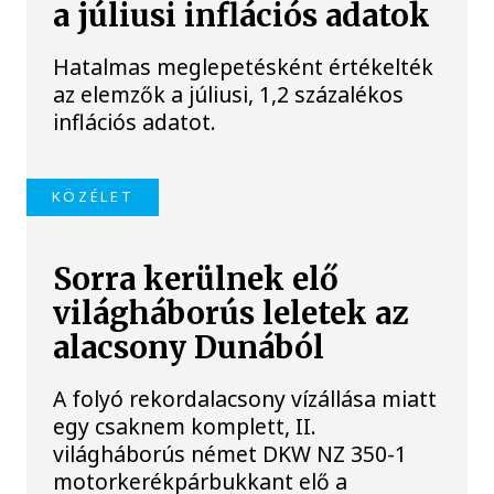
a júliusi inflációs adatok
Hatalmas meglepetésként értékelték
az elemzők a júliusi, 1,2 százalékos
inflációs adatot.
KÖZÉLET
Sorra kerülnek elő
világháborús leletek az
alacsony Dunából
A folyó rekordalacsony vízállása miatt
egy csaknem komplett, II.
világháborús német DKW NZ 350-1
motorkerékpárbukkant elő a