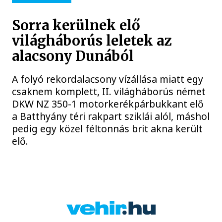
Sorra kerülnek elő
világháborús leletek az
alacsony Dunából
A folyó rekordalacsony vízállása miatt egy
csaknem komplett, II. világháborús német
DKW NZ 350-1 motorkerékpárbukkant elő
a Batthyány téri rakpart sziklái alól, máshol
pedig egy közel féltonnás brit akna került
elő.