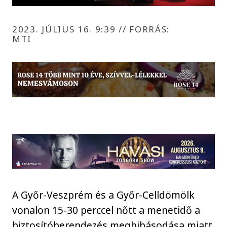
2023. JÚLIUS 16. 9:39
//
FORRÁS:
MTI
A Győr-Veszprém és a Győr-Celldömölk
vonalon 15-30 perccel nőtt a menetidő a
biztosítóberendezés meghibásodása miatt