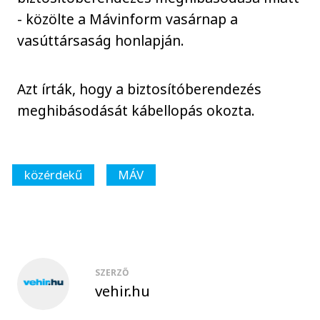
- közölte a Mávinform vasárnap a
vasúttársaság honlapján.
Azt írták, hogy a biztosítóberendezés
meghibásodását kábellopás okozta.
közérdekű
MÁV
SZERZŐ
vehir.hu