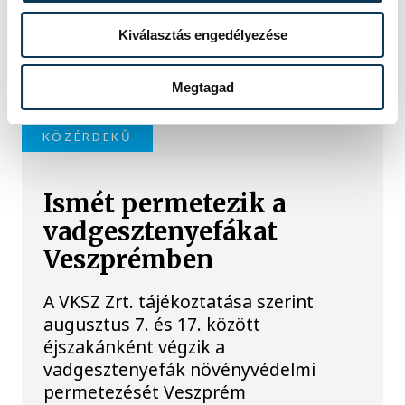
legforgalmasabb nyári
szolgáltatókat, köztük a
Kiválasztás engedélyezése
vendéglátóhelyeket, a sporteszköz-
kölcsönzőket és a taxisokat is.
Megtagad
KÖZÉRDEKŰ
Ismét permetezik a
vadgesztenyefákat
Veszprémben
A VKSZ Zrt. tájékoztatása szerint
augusztus 7. és 17. között
éjszakánként végzik a
vadgesztenyefák növényvédelmi
permetezését Veszprém