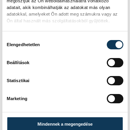
megosztjuk az Ön weboldalhasználatra vonatkozó
adatait, akik kombinálhatják az adatokat más olyan
Ideiglenes
adatokkal, amelyeket Ön adott meg számukra vagy az
forgalomkorlátozás a
Ön által használt más szolgáltatásokból gyűjtöttek.
Jókai utcában
Hozzájárulás kiválasztása
Elengedhetetlen
KÖZÉRDEKŰ
Beállítások
Rengeteg
szabálytalanságot talált
Statisztikai
a NAV a Balatonnál
Marketing
A Nemzeti Adó- és Vámhivatal nyári
ellenőrzéssorozatában július
óta Somogy, Veszprém és Zala
vármegyében vizsgálják a
Mindennek a megengedése