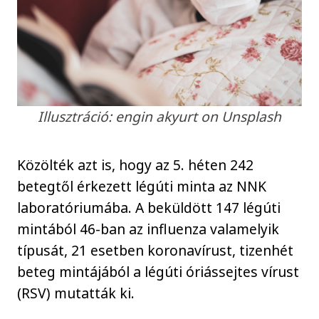
Illusztráció: engin akyurt on Unsplash
Közölték azt is, hogy az 5. héten 242
betegtől érkezett légúti minta az NNK
laboratóriumába. A beküldött 147 légúti
mintából 46-ban az influenza valamelyik
típusát, 21 esetben koronavírust, tizenhét
beteg mintájából a légúti óriássejtes vírust
(RSV) mutatták ki.