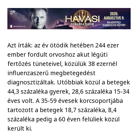
Azt írták: az év ötödik hetében 244 ezer
ember fordult orvoshoz akut légúti
fertőzés tüneteivel, közülük 38 ezernél
influenzaszerű megbetegedést
diagnosztizáltak. Utóbbiak közül a betegek
44,3 százaléka gyerek, 28,6 százaléka 15-34
éves volt. A 35-59 évesek korcsoportjába
tartozott a betegek 18,7 százaléka, 8,4
százaléka pedig a 60 éven felüliek közül
került ki.