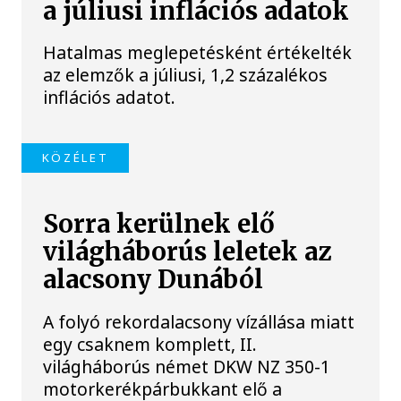
a júliusi inflációs adatok
Hatalmas meglepetésként értékelték
az elemzők a júliusi, 1,2 százalékos
inflációs adatot.
KÖZÉLET
Sorra kerülnek elő
világháborús leletek az
alacsony Dunából
A folyó rekordalacsony vízállása miatt
egy csaknem komplett, II.
világháborús német DKW NZ 350-1
motorkerékpárbukkant elő a