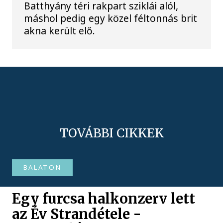
Batthyány téri rakpart sziklái alól,
máshol pedig egy közel féltonnás brit
akna került elő.
TOVÁBBI CIKKEK
BALATON
Egy furcsa halkonzerv lett
az Év Strandétele -