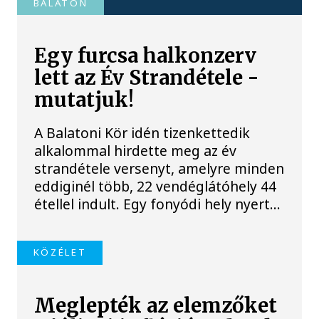
BALATON
Egy furcsa halkonzerv
lett az Év Strandétele -
mutatjuk!
A Balatoni Kör idén tizenkettedik
alkalommal hirdette meg az év
strandétele versenyt, amelyre minden
eddiginél több, 22 vendéglátóhely 44
étellel indult. Egy fonyódi hely nyert...
KÖZÉLET
Meglepték az elemzőket