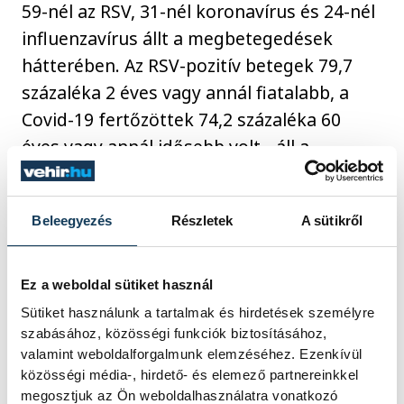
59-nél az RSV, 31-nél koronavírus és 24-nél
influenzavírus állt a megbetegedések
hátterében. Az RSV-pozitív betegek 79,7
százaléka 2 éves vagy annál fiatalabb, a
Covid-19 fertőzöttek 74,2 százaléka 60
éves vagy annál idősebb volt - áll a
közleményben.
Beleegyezés
Részletek
A sütikről
közélet
egészség
influenza
Ez a weboldal sütiket használ
Sütiket használunk a tartalmak és hirdetések személyre
szabásához, közösségi funkciók biztosításához,
valamint weboldalforgalmunk elemzéséhez. Ezenkívül
közösségi média-, hirdető- és elemező partnereinkkel
SZERZŐ
megosztjuk az Ön weboldalhasználatra vonatkozó
vehir.hu