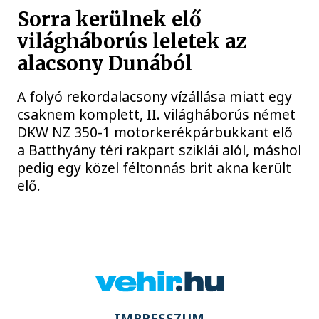
Sorra kerülnek elő
világháborús leletek az
alacsony Dunából
A folyó rekordalacsony vízállása miatt egy
csaknem komplett, II. világháborús német
DKW NZ 350-1 motorkerékpárbukkant elő
a Batthyány téri rakpart sziklái alól, máshol
pedig egy közel féltonnás brit akna került
elő.
IMPRESSZUM