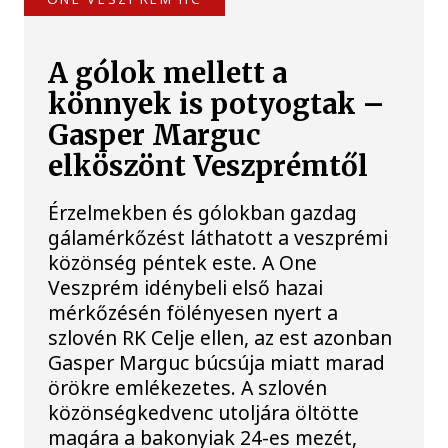
A gólok mellett a
könnyek is potyogtak –
Gasper Marguc
elköszönt Veszprémtől
Érzelmekben és gólokban gazdag
gálamérkőzést láthatott a veszprémi
közönség péntek este. A One
Veszprém idénybeli első hazai
mérkőzésén fölényesen nyert a
szlovén RK Celje ellen, az est azonban
Gasper Marguc búcsúja miatt marad
örökre emlékezetes. A szlovén
közönségkedvenc utoljára öltötte
magára a bakonyiak 24-es mezét,