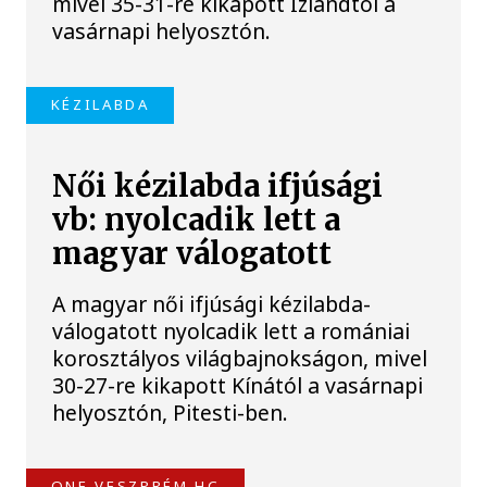
mivel 35-31-re kikapott Izlandtól a
vasárnapi helyosztón.
KÉZILABDA
Női kézilabda ifjúsági
vb: nyolcadik lett a
magyar válogatott
A magyar női ifjúsági kézilabda-
válogatott nyolcadik lett a romániai
korosztályos világbajnokságon, mivel
30-27-re kikapott Kínától a vasárnapi
helyosztón, Pitesti-ben.
ONE VESZPRÉM HC