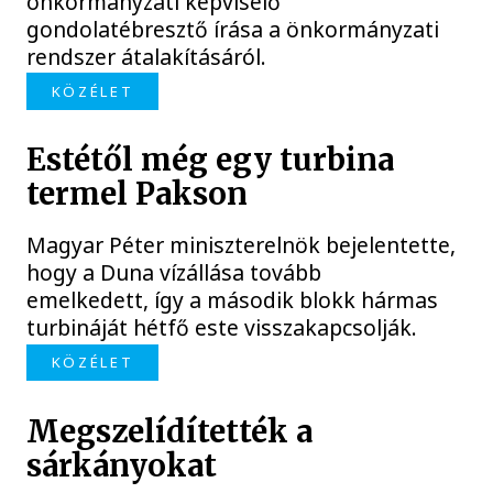
önkormányzati képviselő
gondolatébresztő írása a önkormányzati
rendszer átalakításáról.
KÖZÉLET
Estétől még egy turbina
termel Pakson
Magyar Péter miniszterelnök bejelentette,
hogy a Duna vízállása tovább
emelkedett, így a második blokk hármas
turbináját hétfő este visszakapcsolják.
KÖZÉLET
Megszelídítették a
sárkányokat