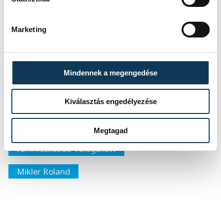
pont. Nagyon remélem, hogy ezt a meccset
is ugyanúgy megnyomjuk. Azért emelem ki
Marketing
többször a hatvan percet, mert nagyon
fontos lesz, hogy végig összpontosítsunk,
és ha lehet, nagyarányú győzelmet
Mindennek a megengedése
arassunk" - nyilatkozta.
Kiválasztás engedélyezése
sport
kézilabda
ország-világ
Megtagad
férfi kézilabda-válogatott
Mikler Roland