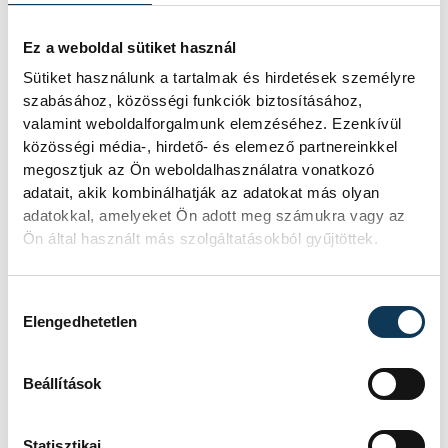
Amennyiben a magyarok vasárnap délután
Ez a weboldal sütiket használ
legyőzik a Zöld-foki Köztársaságot, este
Sütiket használunk a tartalmak és hirdetések személyre
pedig az Európa-bajnoki címvédő, de a
szabásához, közösségi funkciók biztosításához,
legjobbjaikat minden bizonnyal pihentető
valamint weboldalforgalmunk elemzéséhez. Ezenkívül
svédek megverik Portugáliát, a magyar
közösségi média-, hirdető- és elemező partnereinkkel
megosztjuk az Ön weboldalhasználatra vonatkozó
válogatott továbbjut a negyeddöntőbe.
adatait, akik kombinálhatják az adatokat más olyan
adatokkal, amelyeket Ön adott meg számukra vagy az
Ön által használt más szolgáltatásokból gyűjtöttek.
A kapus szerint legbelül nevezhetik
kötelező győzelemnek a következő
találkozójukat, de hatvan percig kőkemény
Hozzájárulás kiválasztása
Elengedhetetlen
csatára számít.
Beállítások
"Nekik már szinte teljesen mindegy,
nekünk viszont annál fontosabb ez a két
Statisztikai