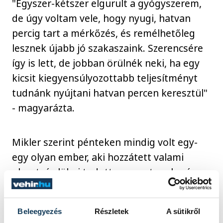
"Egyszer-kétszer elgurult a gyógyszerem,
de úgy voltam vele, hogy nyugi, hatvan
percig tart a mérkőzés, és remélhetőleg
lesznek újabb jó szakaszaink. Szerencsére
így is lett, de jobban örülnék neki, ha egy
kicsit kiegyensúlyozottabb teljesítményt
tudnánk nyújtani hatvan percen keresztül"
- magyarázta.
Mikler szerint pénteken mindig volt egy-
egy olyan ember, aki hozzátett valami
pluszt, és lökni tudott a csapat szekerén.
Ez, valamint a tartásuk meghatározó volt a
végjátékban is.
Beleegyezés
Részletek
A sütikről