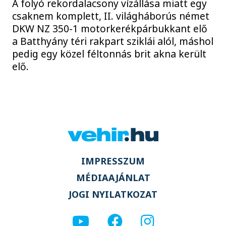
A folyó rekordalacsony vízállása miatt egy
csaknem komplett, II. világháborús német
DKW NZ 350-1 motorkerékpárbukkant elő
a Batthyány téri rakpart sziklái alól, máshol
pedig egy közel féltonnás brit akna került
elő.
IMPRESSZUM
MÉDIAAJÁNLAT
JOGI NYILATKOZAT