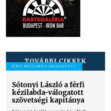
TOVÁBBI CIKKEK
FÉRFI KÉZILABDA-VÁLOGATOTT
Sótonyi László a férfi
kézilabda-válogatott
szövetségi kapitánya