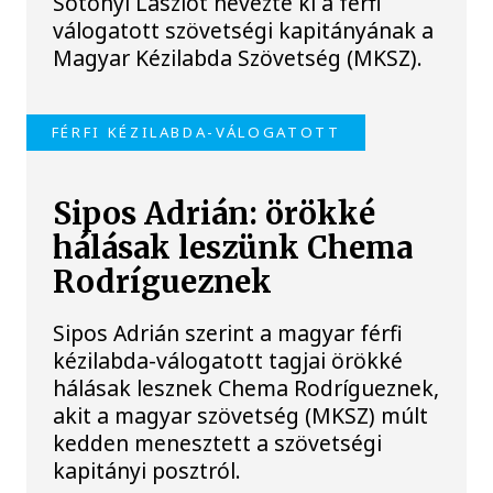
Sótonyi Lászlót nevezte ki a férfi
válogatott szövetségi kapitányának a
Magyar Kézilabda Szövetség (MKSZ).
FÉRFI KÉZILABDA-VÁLOGATOTT
Sipos Adrián: örökké
hálásak leszünk Chema
Rodrígueznek
Sipos Adrián szerint a magyar férfi
kézilabda-válogatott tagjai örökké
hálásak lesznek Chema Rodrígueznek,
akit a magyar szövetség (MKSZ) múlt
kedden menesztett a szövetségi
kapitányi posztról.