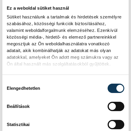
amikor egy brazil lerohanás végén Mikler
Ez a weboldal sütiket használ
bravúrral védett, majd Lékai Máté gólt lőtt,
Sütiket használunk a tartalmak és hirdetések személyre
eldőlt a mérkőzés.
szabásához, közösségi funkciók biztosításához,
valamint weboldalforgalmunk elemzéséhez. Ezenkívül
közösségi média-, hirdető- és elemező partnereinkkel
A braziloknál Hugo Bryan Monta Da Silva
megosztjuk az Ön weboldalhasználatra vonatkozó
adatait, akik kombinálhatják az adatokat más olyan
hat, Jean Pierre Dupoux öt, Gustavo
adatokkal, amelyeket Ön adott meg számukra vagy az
Rodrigues négy gólt lőtt, Mikler Roland 13,
Ön által használt más szolgáltatásokból gyűjtöttek.
Székely Márton egy, Leonardo Tercariol
hét, Rangel da Rosa három védéssel zárt.
Hozzájárulás kiválasztása
Elengedhetetlen
Beállítások
Statisztikai