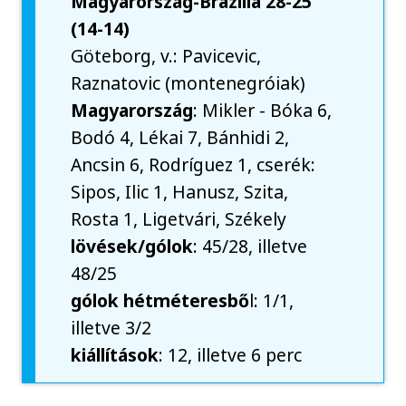
Magyarország-Brazília 28-25
(14-14)
Göteborg, v.: Pavicevic,
Raznatovic (montenegróiak)
Magyarország
: Mikler - Bóka 6,
Bodó 4, Lékai 7, Bánhidi 2,
Ancsin 6, Rodríguez 1, cserék:
Sipos, Ilic 1, Hanusz, Szita,
Rosta 1, Ligetvári, Székely
lövések/gólok
: 45/28, illetve
48/25
gólok hétméteresbő
l: 1/1,
illetve 3/2
kiállítások
: 12, illetve 6 perc