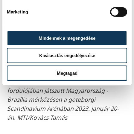
Marketing
Mindennek a megengedése
Bodó Richárd (k), valamint a brazil Thiagus
Kiválasztás engedélyezése
Petrus (b) és Gustavo Rodrigues a férfi
kézilabda olimpiai kvalifikációs
Megtagad
világbajnokság középdöntőjének 2.
fordulójában játszott Magyarország -
Brazília mérkőzésen a göteborgi
Scandinavium Arénában 2023. január 20-
án. MTI/Kovács Tamás