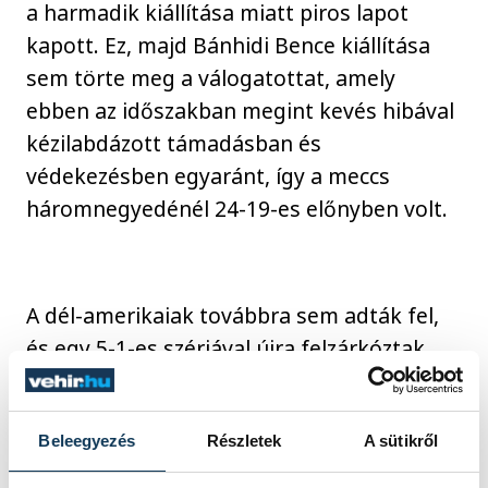
a harmadik kiállítása miatt piros lapot
kapott. Ez, majd Bánhidi Bence kiállítása
sem törte meg a válogatottat, amely
ebben az időszakban megint kevés hibával
kézilabdázott támadásban és
védekezésben egyaránt, így a meccs
háromnegyedénél 24-19-es előnyben volt.
A dél-amerikaiak továbbra sem adták fel,
és egy 5-1-es szériával újra felzárkóztak
egygólos hátrányra. Az 53. percben jött a
második magyar időkérés, de a balátlövők
Beleegyezés
Részletek
A sütikről
háromszor is a kapufát találták el. A
magyar védőfal újra remekül összeállt, és