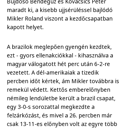
Bujdosó Bendegúz és Kovacsics Péter
maradt ki, a kisebb ujjsérüléssel bajlódó
Mikler Roland viszont a kezdőcsapatban
kapott helyet.
A brazilok meglepően gyengén kezdtek,
ezt - gyors ellenakciókkal - kihasználva a
magyar válogatott hét perc után 6-2-re
vezetett. A dél-amerikaiak a tizedik
percben időt kértek, ám Mikler továbbra is
remekül védett. Kettős emberelőnyben
némileg lendületbe került a brazil csapat,
egy 3-0-s sorozattal megkezdte a
felzárkózást, és mivel a 26. percben már
csak 13-11-es előnyben volt az egyre több