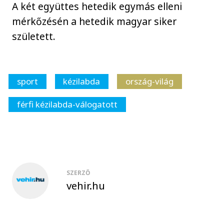
A két együttes hetedik egymás elleni
mérkőzésén a hetedik magyar siker
született.
sport
kézilabda
ország-világ
férfi kézilabda-válogatott
SZERZŐ
vehir.hu