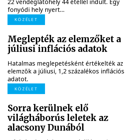
22 vendéglátóhely 44 étellel indult. Egy
fonyódi hely nyert...
KÖZÉLET
Meglepték az elemzőket a
júliusi inflációs adatok
Hatalmas meglepetésként értékelték az
elemzők a júliusi, 1,2 százalékos inflációs
adatot.
KÖZÉLET
Sorra kerülnek elő
világháborús leletek az
alacsony Dunából