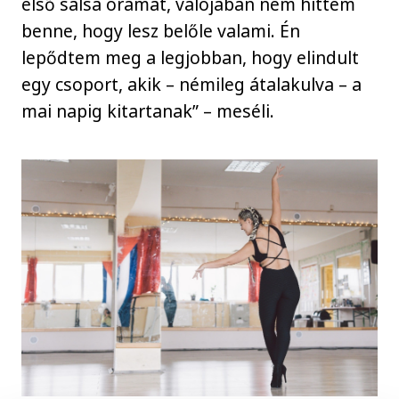
első salsa órámat, valójában nem hittem
benne, hogy lesz belőle valami. Én
lepődtem meg a legjobban, hogy elindult
egy csoport, akik – némileg átalakulva – a
mai napig kitartanak” – meséli.