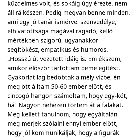
küzdelmes volt, és sokáig úgy érezte, nem
áll rá készen. Pedig megvan benne minden,
ami egy jó tanár ismérve: szenvedélye,
elhivatottsága magával ragadó, kellő
mértékben szigorú, ugyanakkor
segítőkész, empatikus és humoros.
„Hosszú út vezetett idáig is. Emlékszem,
amikor először tartottam bemelegítést.
Gyakorlatilag bedobtak a mély vízbe, én
meg ott álltam 50-60 ember előtt, és
cincogó hangon számoltam, hogy egy-két,
há’. Nagyon nehezen törtem át a falakat.
Meg kellett tanulnom, hogy egyáltalán
meg merjek szólalni ennyi ember előtt,
hogy jól kommunikáljak, hogy a figurák