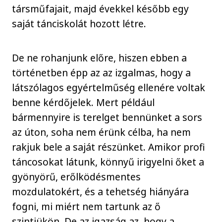
társműfajait, majd évekkel később egy
saját tánciskolát hozott létre.
De ne rohanjunk előre, hiszen ebben a
történetben épp az az izgalmas, hogy a
látszólagos egyértelműség ellenére voltak
benne kérdőjelek. Mert például
bármennyire is terelget bennünket a sors
az úton, soha nem érünk célba, ha nem
rakjuk bele a saját részünket. Amikor profi
táncosokat látunk, könnyű irigyelni őket a
gyönyörű, erőlködésmentes
mozdulatokért, és a tehetség hiányára
fogni, mi miért nem tartunk az ő
szintjükön. De az igazság az, hogy a