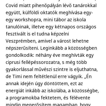
Covid miatt pihenőpályán lévő tanárokkal
együtt, külföldi oktatók meghívása egy-
egy workshopra, mini tábor az iskola
tanulóinak, illetve egy kétnapos országos
fesztivált is el tudna képzelni
Veszprémben, amivel a várost lehetne
népszerűsíteni. Leginkább a közösségben
gondolkodik: néhány éve meghívták egy
ciprusi fellépéssorozatra, s még több
gyakorlással művészi szintre is eljuthatna,
de Timi nem feltétlenül erre vágyik. „Én
annak idején úgy döntöttem, ezt az
energiát inkább az iskolába, a közösségbe,
a programokba fektetem, és félévente
mindig megerősítem magamban, hogy