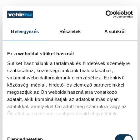
Szép folyamatosan lépdeltek előre, az első
csoportot újabb és újabb követte, idővel
Beleegyezés
Részletek
A sütikről
tánciskolává alakultak és felvették a Salsa
Sabrosa nevet, ahol ma már 11 csoportban
300 főt oktat Timi, a kubai salsa mellett
Ez a weboldal sütiket használ
pedig többek között bachata és reggaeton
Sütiket használunk a tartalmak és hirdetések személyre
tanfolyam is elérhető – utóbbival
szabásához, közösségi funkciók biztosításához,
valamint weboldalforgalmunk elemzéséhez. Ezenkívül
fellépéseket is vállalnak. Emellett Timi
közösségi média-, hirdető- és elemező partnereinkkel
alkalmilag Budapesten is tart kurzust.
megosztjuk az Ön weboldalhasználatra vonatkozó
adatait, akik kombinálhatják az adatokat más olyan
adatokkal, amelyeket Ön adott meg számukra vagy az
Bevallja, nem volt egyszerű az idáig vezető
Ön által használt más szolgáltatásokból gyűjtöttek.
út. A közgazdász végzettség talán segített
a vállalkozásban, de ami mindig is előre
Hozzájárulás kiválasztása
Elengedhetetlen