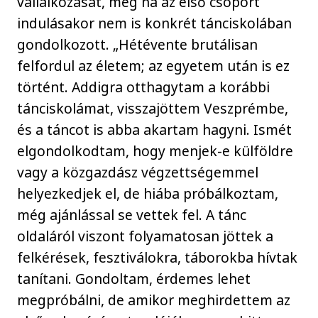
vállalkozását, még ha az első csoport
indulásakor nem is konkrét tánciskolában
gondolkozott. „Hétévente brutálisan
felfordul az életem; az egyetem után is ez
történt. Addigra otthagytam a korábbi
tánciskolámat, visszajöttem Veszprémbe,
és a táncot is abba akartam hagyni. Ismét
elgondolkodtam, hogy menjek-e külföldre
vagy a közgazdász végzettségemmel
helyezkedjek el, de hiába próbálkoztam,
még ajánlással se vettek fel. A tánc
oldaláról viszont folyamatosan jöttek a
felkérések, fesztiválokra, táborokba hívtak
tanítani. Gondoltam, érdemes lehet
megpróbálni, de amikor meghirdettem az