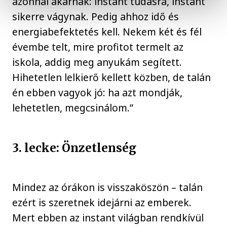
azonnal akarnak: instant tudásra, instant
sikerre vágynak. Pedig ahhoz idő és
energiabefektetés kell. Nekem két és fél
évembe telt, mire profitot termelt az
iskola, addig meg anyukám segített.
Hihetetlen lelkierő kellett közben, de talán
én ebben vagyok jó: ha azt mondják,
lehetetlen, megcsinálom.”
3. lecke: Önzetlenség
Mindez az órákon is visszaköszön – talán
ezért is szeretnek idejárni az emberek.
Mert ebben az instant világban rendkívül