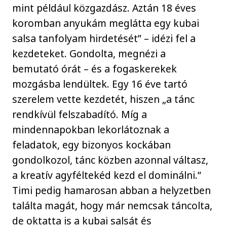
mint például közgazdász. Aztán 18 éves
koromban anyukám meglátta egy kubai
salsa tanfolyam hirdetését” – idézi fel a
kezdeteket. Gondolta, megnézi a
bemutató órát – és a fogaskerekek
mozgásba lendültek. Egy 16 éve tartó
szerelem vette kezdetét, hiszen „a tánc
rendkívül felszabadító. Míg a
mindennapokban lekorlátoznak a
feladatok, egy bizonyos kockában
gondolkozol, tánc közben azonnal váltasz,
a kreatív agyféltekéd kezd el dominálni.”
Timi pedig hamarosan abban a helyzetben
találta magát, hogy már nemcsak táncolta,
de oktatta is a kubai salsát és