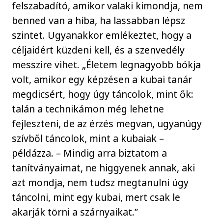
felszabadító, amikor valaki kimondja, nem
benned van a hiba, ha lassabban lépsz
szintet. Ugyanakkor emlékeztet, hogy a
céljaidért küzdeni kell, és a szenvedély
messzire vihet. „Életem legnagyobb bókja
volt, amikor egy képzésen a kubai tanár
megdicsért, hogy úgy táncolok, mint ők:
talán a technikámon még lehetne
fejleszteni, de az érzés megvan, ugyanúgy
szívből táncolok, mint a kubaiak –
példázza. – Mindig arra biztatom a
tanítványaimat, ne higgyenek annak, aki
azt mondja, nem tudsz megtanulni úgy
táncolni, mint egy kubai, mert csak le
akarják törni a szárnyaikat.”