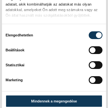
adatait, akik kombinálhatják az adatokat más olyan
adatokkal, amelyeket Ön adott meg számukra vagy az
Ön által használt más szolgáltatásokból gyűjtöttek.
Hozzájárulás kiválasztása
Elengedhetetlen
Beállítások
A decemberi utolsó programon a
Statisztikai
Napsugár klubban járt a Hősök zenekarból
Eckü és Mentha, akik maguk is lakótelepen
Marketing
nőttek fel, akárcsak a Napsugár Klub
gyermekei. A gyerekekkel nagyon
közvetlenek voltak, beszélgettek velük
Mindennek a megengedése