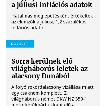
a júliusi inflációs adatok
Hatalmas meglepetésként értékelték
az elemzők a júliusi, 1,2 százalékos
inflációs adatot.
KÖZÉLET
Sorra kerülnek elő
világháborús leletek az
alacsony Dunából
A folyó rekordalacsony vízállása miatt
egy csaknem komplett, II.
világháborús német DKW NZ 350-1
motorkerékpárbukkant elő a