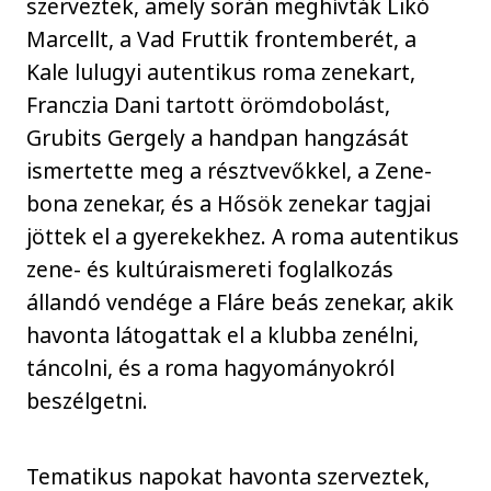
szerveztek, amely során meghívták Likó
Marcellt, a Vad Fruttik frontemberét, a
Kale lulugyi autentikus roma zenekart,
Franczia Dani tartott örömdobolást,
Grubits Gergely a handpan hangzását
ismertette meg a résztvevőkkel, a Zene-
bona zenekar, és a Hősök zenekar tagjai
jöttek el a gyerekekhez. A roma autentikus
zene- és kultúraismereti foglalkozás
állandó vendége a Fláre beás zenekar, akik
havonta látogattak el a klubba zenélni,
táncolni, és a roma hagyományokról
beszélgetni.
Tematikus napokat havonta szerveztek,