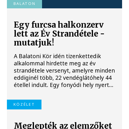
BALATON
Egy furcsa halkonzerv
lett az Év Strandétele -
mutatjuk!
A Balatoni Kör idén tizenkettedik
alkalommal hirdette meg az év
strandétele versenyt, amelyre minden
eddiginél több, 22 vendéglátóhely 44
étellel indult. Egy fonyódi hely nyert...
KÖZÉLET
Meglepték az elemzőket