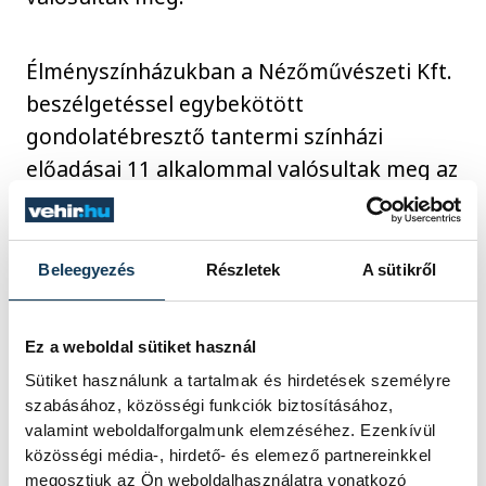
Élményszínházukban a Nézőművészeti Kft.
beszélgetéssel egybekötött
gondolatébresztő tantermi színházi
előadásai 11 alkalommal valósultak meg az
Agóra Veszprém Kulturális Központban.
Beleegyezés
Részletek
A sütikről
A programokon márciustól november
végéig több, mint 150 fő vett részt, a
programlátogatások száma közel 3000.
Ez a weboldal sütiket használ
Sütiket használunk a tartalmak és hirdetések személyre
szabásához, közösségi funkciók biztosításához,
valamint weboldalforgalmunk elemzéséhez. Ezenkívül
közösségi média-, hirdető- és elemező partnereinkkel
megosztjuk az Ön weboldalhasználatra vonatkozó