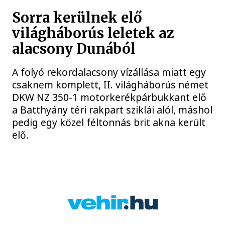
Sorra kerülnek elő
világháborús leletek az
alacsony Dunából
A folyó rekordalacsony vízállása miatt egy
csaknem komplett, II. világháborús német
DKW NZ 350-1 motorkerékpárbukkant elő
a Batthyány téri rakpart sziklái alól, máshol
pedig egy közel féltonnás brit akna került
elő.