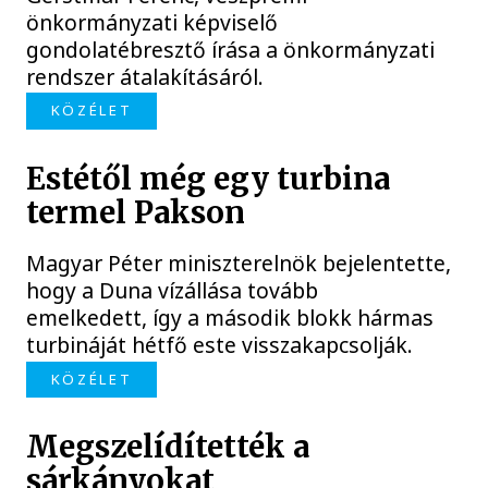
önkormányzati képviselő
gondolatébresztő írása a önkormányzati
rendszer átalakításáról.
KÖZÉLET
Estétől még egy turbina
termel Pakson
Magyar Péter miniszterelnök bejelentette,
hogy a Duna vízállása tovább
emelkedett, így a második blokk hármas
turbináját hétfő este visszakapcsolják.
KÖZÉLET
Megszelídítették a
sárkányokat