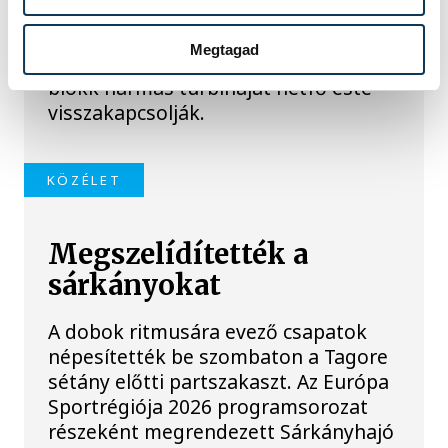
Magyar Péter miniszterelnök
bejelentette, hogy a Duna vízállása
Megtagad
tovább emelkedett, így a második
blokk hármas turbináját hétfő este
visszakapcsolják.
KÖZÉLET
Megszelídítették a
sárkányokat
A dobok ritmusára evező csapatok
népesítették be szombaton a Tagore
sétány előtti partszakaszt. Az Európa
Sportrégiója 2026 programsorozat
részeként megrendezett Sárkányhajó