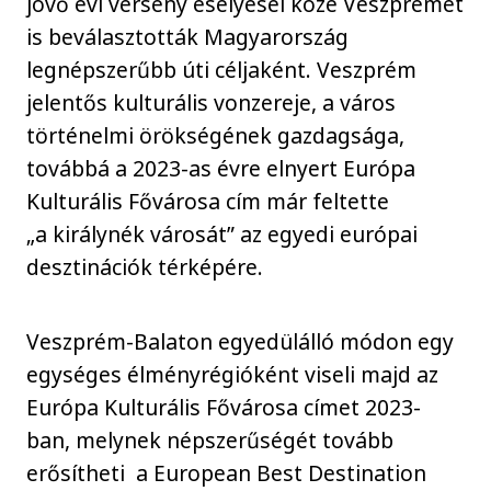
jövő évi verseny esélyesei közé Veszprémet
is beválasztották Magyarország
legnépszerűbb úti céljaként. Veszprém
jelentős kulturális vonzereje, a város
történelmi örökségének gazdagsága,
továbbá a 2023-as évre elnyert Európa
Kulturális Fővárosa cím már feltette
„a királynék városát” az egyedi európai
desztinációk térképére.
Veszprém-Balaton egyedülálló módon egy
egységes élményrégióként viseli majd az
Európa Kulturális Fővárosa címet 2023-
ban, melynek népszerűségét tovább
erősítheti a European Best Destination