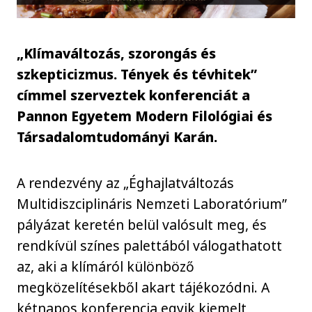
„Klímaváltozás, szorongás és
szkepticizmus. Tények és tévhitek”
címmel szerveztek konferenciát a
Pannon Egyetem Modern Filológiai és
Társadalomtudományi Karán.
A rendezvény az „Éghajlatváltozás
Multidiszciplináris Nemzeti Laboratórium”
pályázat keretén belül valósult meg, és
rendkívül színes palettából válogathatott
az, aki a klímáról különböző
megközelítésekből akart tájékozódni. A
kétnapos konferencia egyik kiemelt