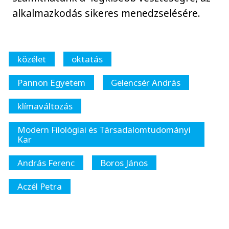
alkalmazkodás sikeres menedzselésére.
közélet
oktatás
Pannon Egyetem
Gelencsér András
klímaváltozás
Modern Filológiai és Társadalomtudományi
Kar
András Ferenc
Boros János
Aczél Petra