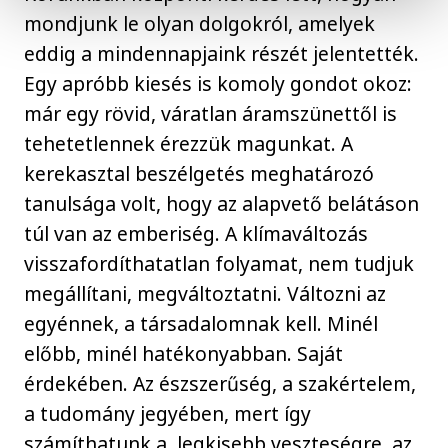
mondjunk le olyan dolgokról, amelyek
eddig a mindennapjaink részét jelentették.
Egy apróbb kiesés is komoly gondot okoz:
már egy rövid, váratlan áramszünettől is
tehetetlennek érezzük magunkat. A
kerekasztal beszélgetés meghatározó
tanulsága volt, hogy az alapvető belátáson
túl van az emberiség. A klímaváltozás
visszafordíthatatlan folyamat, nem tudjuk
megállítani, megváltoztatni. Változni az
egyénnek, a társadalomnak kell. Minél
előbb, minél hatékonyabban. Saját
érdekében. Az észszerűség, a szakértelem,
a tudomány jegyében, mert így
számíthatunk a legkisebb veszteségre, az