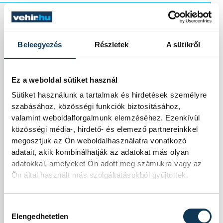
Például miért ne
Beleegyezés
Részletek
A sütikről
lehetne a
közoktatásban
Ez a weboldal sütiket használ
Sütiket használunk a tartalmak és hirdetések személyre
bevezetni a Jövő, az
szabásához, közösségi funkciók biztosításához,
valamint weboldalforgalmunk elemzéséhez. Ezenkívül
Együttműködés, a
közösségi média-, hirdető- és elemező partnereinkkel
megosztjuk az Ön weboldalhasználatra vonatkozó
Fenntarthatóság
adatait, akik kombinálhatják az adatokat más olyan
adatokkal, amelyeket Ön adott meg számukra vagy az
című tantárgyakat?
Ön által használt más szolgáltatásokból gyűjtöttek.
A hozzáértők
Hozzájárulás kiválasztása
megtöltenék
Elengedhetetlen