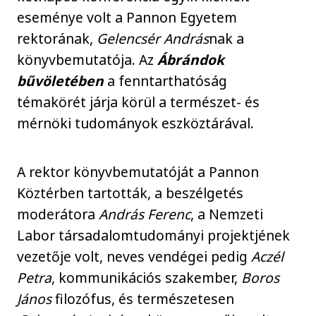
eseménye volt a Pannon Egyetem
rektorának,
Gelencsér András
nak a
könyvbemutatója. Az
Ábrándok
bűvöletében
a fenntarthatóság
témakörét járja körül a természet- és
mérnöki tudományok eszköztárával.
A rektor könyvbemutatóját a Pannon
Köztérben tartották, a beszélgetés
moderátora
András Ferenc
, a Nemzeti
Labor társadalomtudományi projektjének
vezetője volt, neves vendégei pedig
Aczél
Petra
, kommunikációs szakember,
Boros
János
filozófus, és természetesen