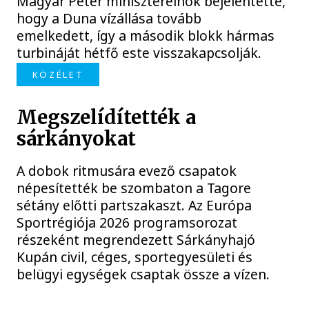
Magyar Péter miniszterelnök bejelentette,
hogy a Duna vízállása tovább
emelkedett, így a második blokk hármas
turbináját hétfő este visszakapcsolják.
KÖZÉLET
Megszelídítették a
sárkányokat
A dobok ritmusára evező csapatok
népesítették be szombaton a Tagore
sétány előtti partszakaszt. Az Európa
Sportrégiója 2026 programsorozat
részeként megrendezett Sárkányhajó
Kupán civil, céges, sportegyesületi és
belügyi egységek csaptak össze a vízen.