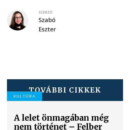
SZERZŐ
Szabó
Eszter
TOVÁBBI CIKKEK
KULTÚRA
A lelet önmagában még
nem történet – Felber