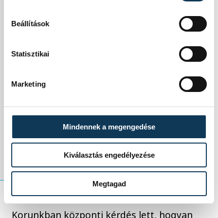
tartalommal, és
Beállítások
ezzel egy fontos
lépést tennénk a
Statisztikai
régóta szükséges és
Marketing
hiányolt
paradigmaváltás
Mindennek a megengedése
felé.
Kiválasztás engedélyezése
Megtagad
Korunkban központi kérdés lett, hogyan