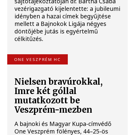
sajtótájékoztatóján dr. Bartha Csaba
vezérigazgató kijelentette: a jubileumi
idényben a hazai címek begyűjtése
mellett a Bajnokok Ligája négyes
döntőjébe jutás is egyértelmű
célkitűzés.
ONE VESZPRÉM HC
Nielsen bravúrokkal,
Imre két góllal
mutatkozott be
Veszprém-mezben
A bajnoki és Magyar Kupa-címvédő
One Veszprém fölényes, 44–25-ös