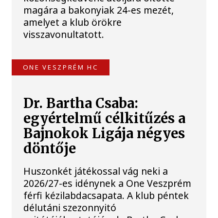
magára a bakonyiak 24-es mezét,
amelyet a klub örökre
visszavonultatott.
ONE VESZPRÉM HC
Dr. Bartha Csaba:
egyértelmű célkitűzés a
Bajnokok Ligája négyes
döntője
Huszonkét játékossal vág neki a
2026/27-es idénynek a One Veszprém
férfi kézilabdacsapata. A klub péntek
délutáni szezonnyitó