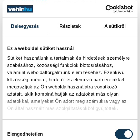
HELYSZÍN
SZEGED, PICK ARÉNA
EREDMÉNY
34-36
RÉSZLETEK
Beleegyezés
Részletek
A sütikről
Ez a weboldal sütiket használ
Sütiket használunk a tartalmak és hirdetések személyre
szabásához, közösségi funkciók biztosításához,
valamint weboldalforgalmunk elemzéséhez. Ezenkívül
közösségi média-, hirdető- és elemező partnereinkkel
megosztjuk az Ön weboldalhasználatra vonatkozó
adatait, akik kombinálhatják az adatokat más olyan
adatokkal, amelyeket Ön adott meg számukra vagy az
Ön által használt más szolgáltatásokból gyűjtöttek.
Hozzájárulás kiválasztása
Elengedhetetlen