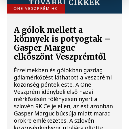
TOVÁBBI CIKKEK
ONE VESZPRÉM HC
A gólok mellett a
könnyek is potyogtak –
Gasper Marguc
elköszönt Veszprémtől
Érzelmekben és gólokban gazdag
gálamérkőzést láthatott a veszprémi
közönség péntek este. A One
Veszprém idénybeli első hazai
mérkőzésén fölényesen nyert a
szlovén RK Celje ellen, az est azonban
Gasper Marguc búcsúja miatt marad
örökre emlékezetes. A szlovén
közönségkedvenc utoljára öltötte