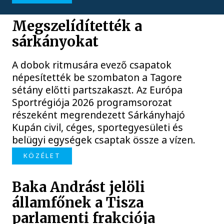
Megszelídítették a
sárkányokat
A dobok ritmusára evező csapatok
népesítették be szombaton a Tagore
sétány előtti partszakaszt. Az Európa
Sportrégiója 2026 programsorozat
részeként megrendezett Sárkányhajó
Kupán civil, céges, sportegyesületi és
belügyi egységek csaptak össze a vízen.
KÖZÉLET
Baka Andrást jelöli
államfőnek a Tisza
parlamenti frakciója