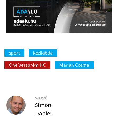
sport
kézilabda
One Veszprém HC
Marian Cozma
SZERZŐ
Simon
Dániel