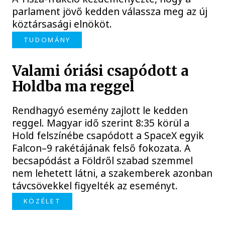
parlament jövő kedden válassza meg az új
köztársasági elnököt.
TUDOMÁNY
Valami óriási csapódott a
Holdba ma reggel
Rendhagyó esemény zajlott le kedden
reggel. Magyar idő szerint 8:35 körül a
Hold felszínébe csapódott a SpaceX egyik
Falcon–9 rakétájának felső fokozata. A
becsapódást a Földről szabad szemmel
nem lehetett látni, a szakemberek azonban
távcsövekkel figyelték az eseményt.
KÖZÉLET