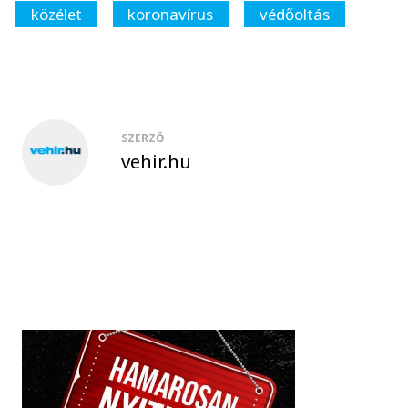
közélet
koronavírus
védőoltás
SZERZŐ
vehir.hu