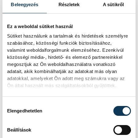
Beleegyezés
Részletek
A sütikről
Ez a weboldal sütiket használ
Sütiket használunk a tartalmak és hirdetések személyre
szabásához, közösségi funkciók biztosításához,
TOVÁBBI CIKKEK
valamint weboldalforgalmunk elemzéséhez. Ezenkívül
KÖZÉLET
közösségi média-, hirdető- és elemező partnereinkkel
megosztjuk az Ön weboldalhasználatra vonatkozó
adatait, akik kombinálhatják az adatokat más olyan
Késéltánc a Dunán: Mi
adatokkal, amelyeket Ön adott meg számukra vagy az
Ön által használt más szolgáltatásokból gyűjtöttek.
történik, ha leáll Paks?
Mártha Imre, az MVM Zrt. egykori
Hozzájárulás kiválasztása
vezérigazgatója ATV-n Rónai Egonnak
Elengedhetetlen
adott interjújában vázolta fel a Paksi
Atomerőmű előtt álló példátlan
Beállítások
technológiai kihívásokat. A