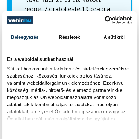
reggel 7 órától este 19 óráig a
kórházi oltópontokra akár
előzetes regisztráció és
időpontfoglalás nélkül is lehet
Beleegyezés
Részletek
A sütikről
menni oltásra. A kórházak
országszerte megemelt oltási
Ez a weboldal sütiket használ
kapacitással várják az
Sütiket használunk a tartalmak és hirdetések személyre
érkezőket akár az első, akár az
szabásához, közösségi funkciók biztosításához,
elmaradt második, vagy a
valamint weboldalforgalmunk elemzéséhez. Ezenkívül
közösségi média-, hirdető- és elemező partnereinkkel
megerősítő harmadik oltásra.
megosztjuk az Ön weboldalhasználatra vonatkozó
adatait, akik kombinálhatják az adatokat más olyan
adatokkal, amelyeket Ön adott meg számukra vagy az
Ön által használt más szolgáltatásokból gyűjtöttek.
koronavírus
Hozzájárulás kiválasztása