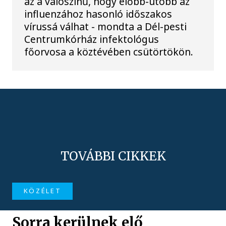
az a valószínű, hogy előbb-utóbb az
influenzához hasonló időszakos
vírussá válhat - mondta a Dél-pesti
Centrumkórház infektológus
főorvosa a köztévében csütörtökön.
TOVÁBBI CIKKEK
KÖZÉLET
Sorra kerülnek elő