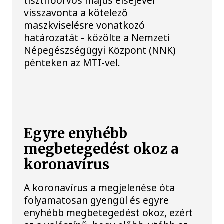
tisztifőorvos május elsejével
visszavonta a kötelező
maszkviselésre vonatkozó
határozatát - közölte a Nemzeti
Népegészségügyi Központ (NNK)
pénteken az MTI-vel.
Egyre enyhébb
megbetegedést okoz a
koronavírus
A koronavírus a megjelenése óta
folyamatosan gyengül és egyre
enyhébb megbetegedést okoz, ezért