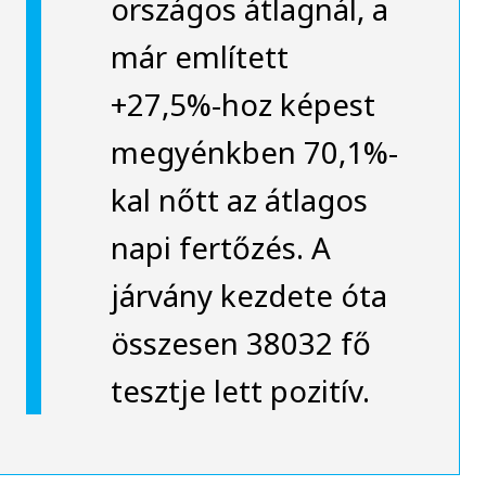
országos átlagnál, a
már említett
+27,5%-hoz képest
megyénkben 70,1%-
kal nőtt az átlagos
napi fertőzés. A
járvány kezdete óta
összesen 38032 fő
tesztje lett pozitív.