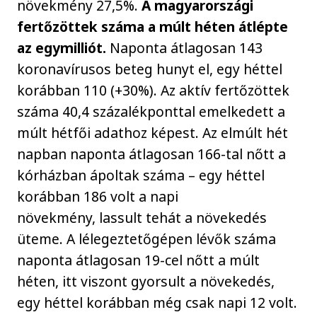
növekmény 27,5%.
A magyarországi
fertőzöttek száma a múlt héten átlépte
az egymilliót.
Naponta átlagosan 143
koronavírusos beteg hunyt el, egy héttel
korábban 110 (+30%). Az aktív fertőzöttek
száma 40,4 százalékponttal emelkedett a
múlt hétfői adathoz képest. Az elmúlt hét
napban naponta átlagosan 166-tal nőtt a
kórházban ápoltak száma – egy héttel
korábban 186 volt a napi
növekmény, lassult tehát a növekedés
üteme. A lélegeztetőgépen lévők száma
naponta átlagosan 19-cel nőtt a múlt
héten, itt viszont gyorsult a növekedés,
egy héttel korábban még csak napi 12 volt.