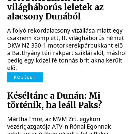
világháborús leletek az
alacsony Dunából
A folyó rekordalacsony vízállása miatt egy
csaknem komplett, II. világháborús német
DKW NZ 350-1 motorkerékpárbukkant elő
a Batthyány téri rakpart sziklái alól, máshol
pedig egy közel féltonnás brit akna került
elő.
KÖZÉLET
Késéltánc a Dunán: Mi
történik, ha leáll Paks?
Mártha Imre, az MVM Zrt. egykori
vezérigazgatója ATV-n Rónai Egonnak
adott interjújában vázolta fel a Paksi