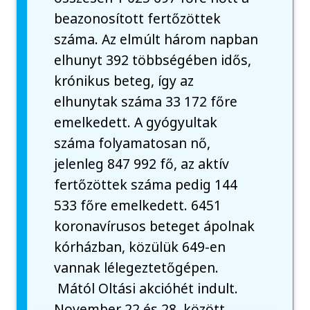
beazonosított fertőzöttek
száma. Az elmúlt három napban
elhunyt 392 többségében idős,
krónikus beteg, így az
elhunytak száma 33 172 főre
emelkedett. A gyógyultak
száma folyamatosan nő,
jelenleg 847 992 fő, az aktív
fertőzöttek száma pedig 144
533 főre emelkedett. 6451
koronavírusos beteget ápolnak
kórházban, közülük 649-en
vannak lélegeztetőgépen.
Mától Oltási akcióhét indult.
November 22 és 28. között