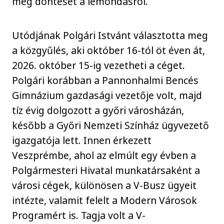
meg döntését a lemondásról.
Utódjának Polgári Istvánt választotta meg
a közgyűlés, aki október 16-tól öt éven át,
2026. október 15-ig vezetheti a céget.
Polgári korábban a Pannonhalmi Bencés
Gimnázium gazdasági vezetője volt, majd
tíz évig dolgozott a győri városházán,
később a Győri Nemzeti Színház ügyvezető
igazgatója lett. Innen érkezett
Veszprémbe, ahol az elmúlt egy évben a
Polgármesteri Hivatal munkatársaként a
városi cégek, különösen a V-Busz ügyeit
intézte, valamit felelt a Modern Városok
Programért is. Tagja volt a V-