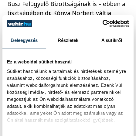
Busz Felügyelő Bizottságának is – ebben a
tisztségében dr. Kónya Norbert váltja
majd.
Beleegyezés
Részletek
A sütikről
közélet
V-Busz
Polgári István
Ez a weboldal sütiket használ
Pálinkás Norbert
Sütiket használunk a tartalmak és hirdetések személyre
szabásához, közösségi funkciók biztosításához,
valamint weboldalforgalmunk elemzéséhez. Ezenkívül
közösségi média-, hirdető- és elemező partnereinkkel
megosztjuk az Ön weboldalhasználatra vonatkozó
SZERZŐ
adatait, akik kombinálhatják az adatokat más olyan
vehir.hu
adatokkal, amelyeket Ön adott meg számukra vagy az
Ön által használt más szolgáltatásokból gyűjtöttek.