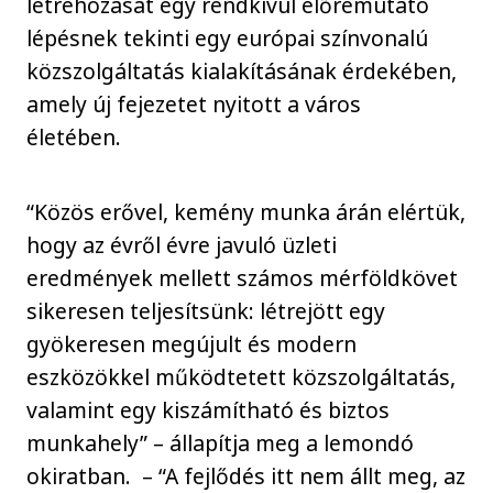
létrehozását egy rendkívül előremutató
lépésnek tekinti egy európai színvonalú
közszolgáltatás kialakításának érdekében,
amely új fejezetet nyitott a város
életében.
“Közös erővel, kemény munka árán elértük,
hogy az évről évre javuló üzleti
eredmények mellett számos mérföldkövet
sikeresen teljesítsünk: létrejött egy
gyökeresen megújult és modern
eszközökkel működtetett közszolgáltatás,
valamint egy kiszámítható és biztos
munkahely” – állapítja meg a lemondó
okiratban. – “A fejlődés itt nem állt meg, az