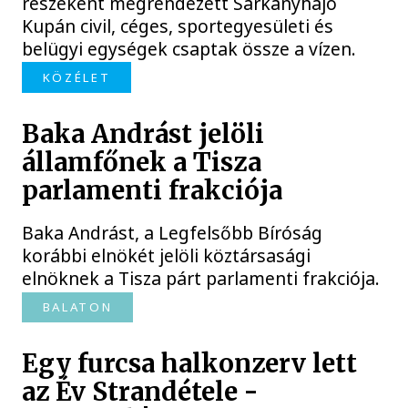
részeként megrendezett Sárkányhajó
Kupán civil, céges, sportegyesületi és
belügyi egységek csaptak össze a vízen.
KÖZÉLET
Baka Andrást jelöli
államfőnek a Tisza
parlamenti frakciója
Baka Andrást, a Legfelsőbb Bíróság
korábbi elnökét jelöli köztársasági
elnöknek a Tisza párt parlamenti frakciója.
BALATON
Egy furcsa halkonzerv lett
az Év Strandétele -