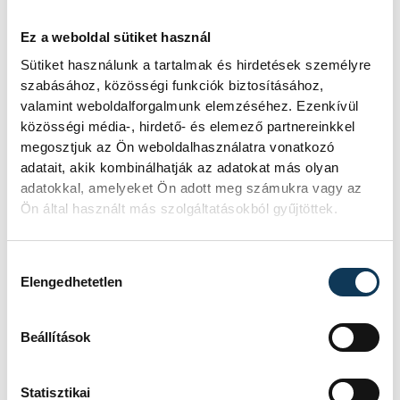
Ez a weboldal sütiket használ
A polgármester köszöntőjében azt
Sütiket használunk a tartalmak és hirdetések személyre
szabásához, közösségi funkciók biztosításához,
hangsúlyozta, Veszprém „kiteheti az
valamint weboldalforgalmunk elemzéséhez. Ezenkívül
ablakba”, ahogy az időseivel bánik, szerinte
közösségi média-, hirdető- és elemező partnereinkkel
ez a szakmában dolgozó szociális dolgozók
megosztjuk az Ön weboldalhasználatra vonatkozó
adatait, akik kombinálhatják az adatokat más olyan
képzettségének, hozzáállásának és
adatokkal, amelyeket Ön adott meg számukra vagy az
emberségüknek köszönhető.
Ovádi Péter
Ön által használt más szolgáltatásokból gyűjtöttek.
parlamenti képviselő az ünnepségen
szintén az intézmény dolgozóit emelte ki,
Hozzájárulás kiválasztása
akik a pandémiás időszak alatt is mindent
Elengedhetetlen
megtettek a társadalom számára fontos
ellátottakért.
Beállítások
A péntek délutáni ünnepségen a
Statisztikai