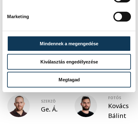
Veszprémi Petőfi Színház társulata adott
műsort.
Marketing
Mindennek a megengedése
közélet
jubileum
idősek
Völgyikút Idősek Otthona
Kiválasztás engedélyezése
Megtagad
FOTÓS
SZERZŐ
Kovács
Ge. Á.
Bálint