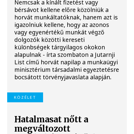
Nemcsak a kínált fizetést vagy
bérsávot kellene előre közölniük a
horvát munkáltatóknak, hanem azt is
igazolniuk kellene, hogy az azonos
vagy egyenértékű munkát végző
dolgozók közötti kereseti
különbségek tárgyilagos okokon
alapulnak - írta szombaton a Jutarnji
List című horvát napilap a munkaügyi
minisztérium társadalmi egyeztetésre
bocsátott törvényjavaslata alapján.
KÖZÉLET
Hatalmasat nőtt a
megváltozott