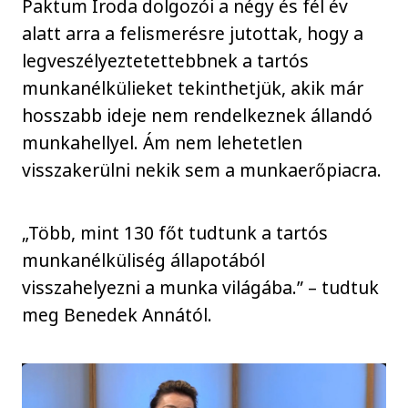
Paktum Iroda dolgozói a négy és fél év
alatt arra a felismerésre jutottak, hogy a
legveszélyeztetettebbnek a tartós
munkanélkülieket tekinthetjük, akik már
hosszabb ideje nem rendelkeznek állandó
munkahellyel. Ám nem lehetetlen
visszakerülni nekik sem a munkaerőpiacra.
„Több, mint 130 főt tudtunk a tartós
munkanélküliség állapotából
visszahelyezni a munka világába.” – tudtuk
meg Benedek Annától.