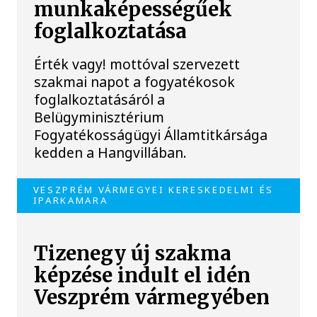
munkaképességűek
foglalkoztatása
Érték vagy! mottóval szervezett
szakmai napot a fogyatékosok
foglalkoztatásáról a
Belügyminisztérium
Fogyatékosságügyi Államtitkársága
kedden a Hangvillában.
VESZPRÉM VÁRMEGYEI KERESKEDELMI ÉS
IPARKAMARA
Tizenegy új szakma
képzése indult el idén
Veszprém vármegyében