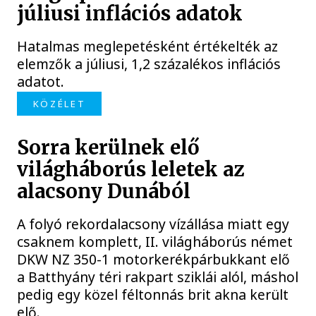
júliusi inflációs adatok
Hatalmas meglepetésként értékelték az
elemzők a júliusi, 1,2 százalékos inflációs
adatot.
KÖZÉLET
Sorra kerülnek elő
világháborús leletek az
alacsony Dunából
A folyó rekordalacsony vízállása miatt egy
csaknem komplett, II. világháborús német
DKW NZ 350-1 motorkerékpárbukkant elő
a Batthyány téri rakpart sziklái alól, máshol
pedig egy közel féltonnás brit akna került
elő.