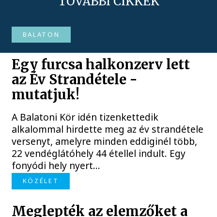
TOVÁBBI CIKKEK
BALATON
Egy furcsa halkonzerv lett
az Év Strandétele -
mutatjuk!
A Balatoni Kör idén tizenkettedik
alkalommal hirdette meg az év strandétele
versenyt, amelyre minden eddiginél több,
22 vendéglátóhely 44 étellel indult. Egy
fonyódi hely nyert...
KÖZÉLET
Meglepték az elemzőket a