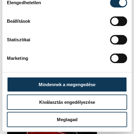
Elengedhetetlen
munkaerőpiac
foglalkoztatás
toborzás
Foglalkoztatási Paktum
Beállítások
Statisztikai
Marketing
SZERZŐ
vehir.hu
Mindennek a megengedése
Kiválasztás engedélyezése
Megtagad