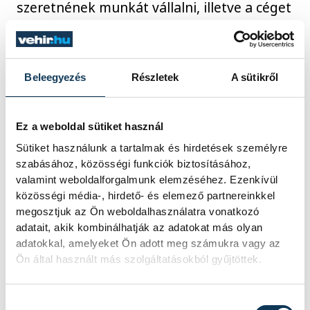
szeretnének munkát vállalni, illetve a céget
és a szektort ismerjék meg minél
alaposabban.
Beleegyezés
Részletek
A sütikről
Ez a weboldal sütiket használ
Sütiket használunk a tartalmak és hirdetések személyre
szabásához, közösségi funkciók biztosításához,
valamint weboldalforgalmunk elemzéséhez. Ezenkívül
közösségi média-, hirdető- és elemező partnereinkkel
megosztjuk az Ön weboldalhasználatra vonatkozó
adatait, akik kombinálhatják az adatokat más olyan
adatokkal, amelyeket Ön adott meg számukra vagy az
Ön által használt más szolgáltatásokból gyűjtöttek.
Hozzájárulás kiválasztása