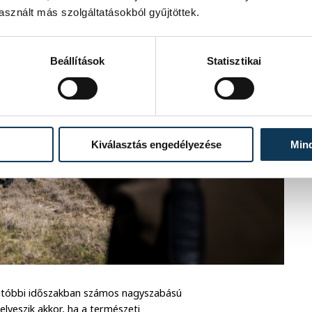
sznált más szolgáltatásokból gyűjtöttek.
Beállítások
Statisztikai
Kiválasztás engedélyezése
Min
 utóbbi időszakban számos nagyszabású
elveszik akkor, ha a természeti