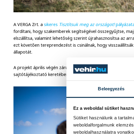
A VERGA Zrt. a
sikeres
Tisztítsuk meg az országot!
pályázat
fordítani, hogy szakemberek segítségével összegyűjtse, maj
elszállítsa, valamint lehetőség szerint újrahasznosítsa az arr
ezt követően tereprendezést is csinálnak, hogy visszaállítsá
állapotát.
A projekt április végén zárul, ehhez kapcsolódóan pedig pént
sajtótájékoztató keretében számoltak be az eredményekről
Beleegyezés
Ez a weboldal sütiket haszn
Sütiket használunk a tartal
weboldalforgalmunk elemzésé
weboldalhasználatra vonatko