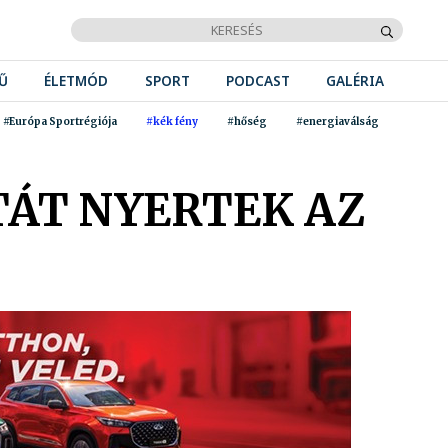
Ű
ÉLETMÓD
SPORT
PODCAST
GALÉRIA
#Európa Sportrégiója
#kék fény
#hőség
#energiaválság
TÁT NYERTEK AZ