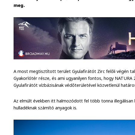
meg.
A most megtisztított terület Gyulafirátót Zirc felőli végén t
Gyakorlótér része, és ami ugyanilyen fontos, hogy NATURA 2
Gyulafirátót vízbázisának védőterületével közvetlenül határo
Az elmúlt években itt halmozódott fel több tonna illegálisan 
hulladéknak számító anyagok is.