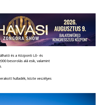
alálható és a Központi Lő- és
000 besorolás alá esik, valamint
s.
lerakott hulladék, közte veszélyes