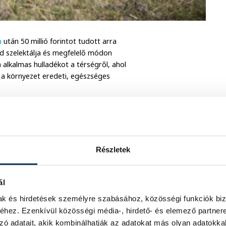
a
után 50 millió forintot tudott arra
d szelektálja és megfelelő módon
a alkalmas hulladékot a térségről, ahol
k a környezet eredeti, egészséges
ek délelőtt a helyszínen az érintettek
.
Részletek
ál
mak és hirdetések személyre szabásához, közösségi funkciók biz
hez. Ezenkívül közösségi média-, hirdető- és elemező partner
zó adatait, akik kombinálhatják az adatokat más olyan adatokka