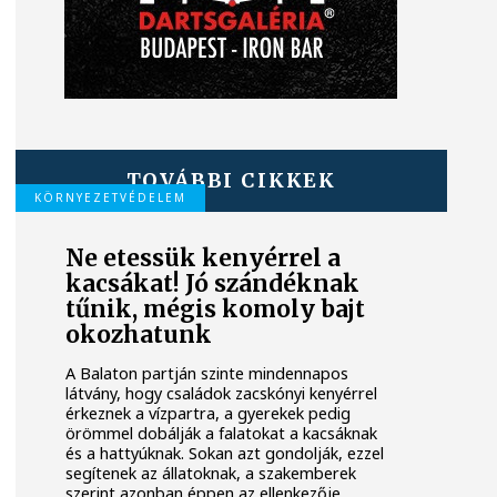
TOVÁBBI CIKKEK
KÖRNYEZETVÉDELEM
Ne etessük kenyérrel a
kacsákat! Jó szándéknak
tűnik, mégis komoly bajt
okozhatunk
A Balaton partján szinte mindennapos
látvány, hogy családok zacskónyi kenyérrel
érkeznek a vízpartra, a gyerekek pedig
örömmel dobálják a falatokat a kacsáknak
és a hattyúknak. Sokan azt gondolják, ezzel
segítenek az állatoknak, a szakemberek
szerint azonban éppen az ellenkezője