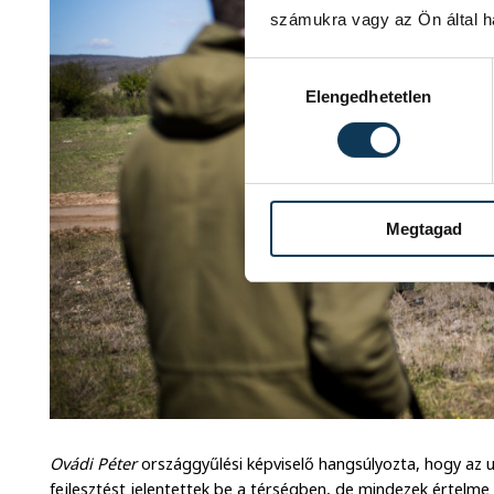
számukra vagy az Ön által ha
Hozzájárulás kiválasztása
Elengedhetetlen
Megtagad
Ovádi Péter
országgyűlési képviselő hangsúlyozta, hogy az
fejlesztést jelentettek be a térségben, de mindezek értelme 