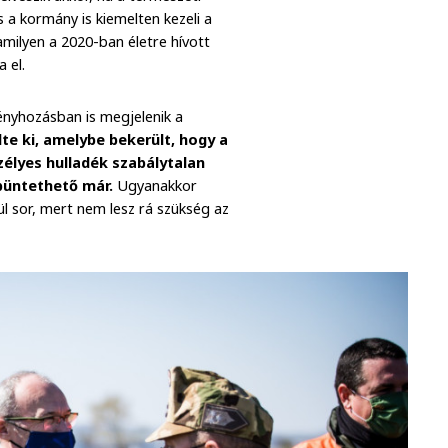
 a kormány is kiemelten kezeli a
milyen a 2020-ban életre hívott
 el.
vényhozásban is megjelenik a
lte ki, amelybe bekerült, hogy a
zélyes hulladék szabálytalan
 büntethető már.
Ugyanakkor
ül sor, mert nem lesz rá szükség az