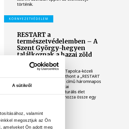
történik.
KÖRNYEZETVÉDELEM
RESTART a
természetvédelemben – A
Szent György-hegyen
találkoznak a hazai zöld
szervezetek
2026. július 3–5. között a Tapolca-közeli
Szent György-hegy ad otthont a „RESTART
a természetvédelemben” című háromnapos
A sütikről
találkozónak, amely a hazai
természetvédelem és kulturális élet
meghatározó szereplőit hozza össze egy
közös gondolkodásra.
tosításához, valamint
KÖZÉLET
einkkel megosztjuk az Ön
l, amelyeket Ön adott meg