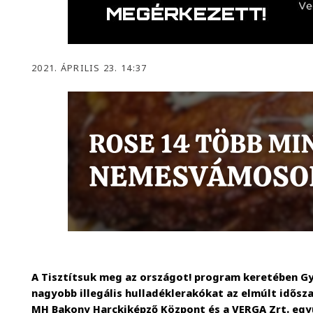
2021. ÁPRILIS 23. 14:37
A Tisztítsuk meg az országot! program keretében Gy
nagyobb illegális hulladéklerakókat az elmúlt idősza
MH Bakony Harckiképző Központ és a VERGA Zrt. eg