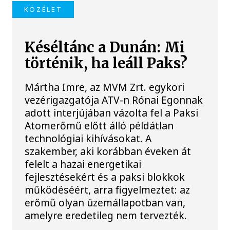
KÖZÉLET
Késéltánc a Dunán: Mi
történik, ha leáll Paks?
Mártha Imre, az MVM Zrt. egykori
vezérigazgatója ATV-n Rónai Egonnak
adott interjújában vázolta fel a Paksi
Atomerőmű előtt álló példátlan
technológiai kihívásokat. A
szakember, aki korábban éveken át
felelt a hazai energetikai
fejlesztésekért és a paksi blokkok
működéséért, arra figyelmeztet: az
erőmű olyan üzemállapotban van,
amelyre eredetileg nem tervezték.