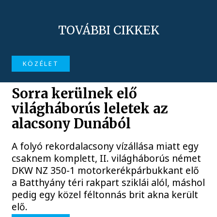
TOVÁBBI CIKKEK
KÖZÉLET
Sorra kerülnek elő
világháborús leletek az
alacsony Dunából
A folyó rekordalacsony vízállása miatt egy
csaknem komplett, II. világháborús német
DKW NZ 350-1 motorkerékpárbukkant elő
a Batthyány téri rakpart sziklái alól, máshol
pedig egy közel féltonnás brit akna került
elő.