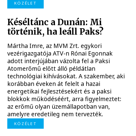
KÖZÉLET
Késéltánc a Dunán: Mi
történik, ha leáll Paks?
Mártha Imre, az MVM Zrt. egykori
vezérigazgatója ATV-n Rónai Egonnak
adott interjújában vázolta fel a Paksi
Atomerőmű előtt álló példátlan
technológiai kihívásokat. A szakember, aki
korábban éveken át felelt a hazai
energetikai fejlesztésekért és a paksi
blokkok működéséért, arra figyelmeztet:
az erőmű olyan üzemállapotban van,
amelyre eredetileg nem tervezték.
KÖZÉLET