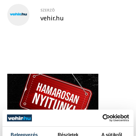
SZERZŐ
vehir.hu
Beleegyezés
Részletek
A sütikről