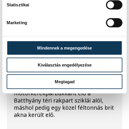
Statisztikai
TOVÁBBI CIKKEK
KÖZÉLET
Marketing
Sorra kerülnek elő
világháborús leletek az
Mindennek a megengedése
alacsony Dunából
Kiválasztás engedélyezése
A folyó rekordalacsony vízállása miatt
egy csaknem komplett, II.
Megtagad
világháborús német DKW NZ 350-1
motorkerékpárbukkant elő a
Batthyány téri rakpart sziklái alól,
máshol pedig egy közel féltonnás brit
akna került elő.