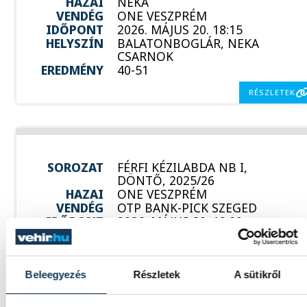
HAZAI
NEKA
VENDÉG
ONE VESZPRÉM
IDŐPONT
2026. MÁJUS 20. 18:15
HELYSZÍN
BALATONBOGLÁR, NEKA
CSARNOK
EREDMÉNY
40-51
RÉSZLETEK
SOROZAT
FÉRFI KÉZILABDA NB I,
DÖNTŐ, 2025/26
HAZAI
ONE VESZPRÉM
VENDÉG
OTP BANK-PICK SZEGED
IDŐPONT
2026. MÁJUS 29. 19:00
HELYSZÍN
ONE VESZPRÉM ARÉNA
EREDMÉNY
38-36
RÉSZLETEK
Beleegyezés
Részletek
A sütikről