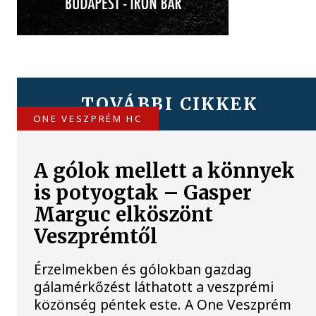
TOVÁBBI CIKKEK
ONE VESZPRÉM HC
A gólok mellett a könnyek
is potyogtak – Gasper
Marguc elköszönt
Veszprémtől
Érzelmekben és gólokban gazdag
gálamérkőzést láthatott a veszprémi
közönség péntek este. A One Veszprém