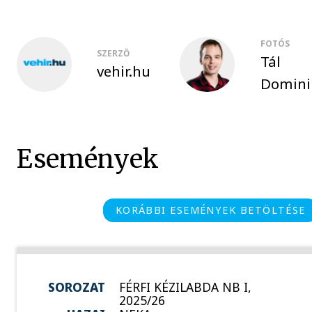
FOTÓS
SZERZŐ
Tál
vehir.hu
Domini
Események
KORÁBBI ESEMÉNYEK BETÖLTÉSE
SOROZAT
FÉRFI KÉZILABDA NB I,
2025/26