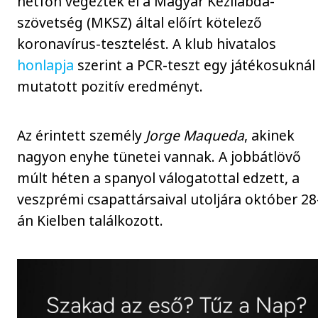
hétfőn végezték el a Magyar Kézilabda-
szövetség (MKSZ) által előírt kötelező
koronavírus-tesztelést. A klub hivatalos
honlapja
szerint a PCR-teszt egy játékosuknál
mutatott pozitív eredményt.
Az érintett személy
Jorge Maqueda
, akinek
nagyon enyhe tünetei vannak. A jobbátlövő
múlt héten a spanyol válogatottal edzett, a
veszprémi csapattársaival utoljára október 28
án Kielben találkozott.