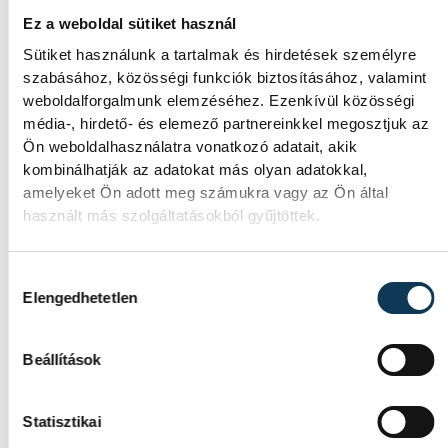
Ez a weboldal sütiket használ
SOROZAT
FÉRFI KÉZILABDA NB I,
Sütiket használunk a tartalmak és hirdetések személyre
DÖNTŐ, 2025/26
szabásához, közösségi funkciók biztosításához, valamint
HAZAI
OTP BANK-PICK SZEGED
weboldalforgalmunk elemzéséhez. Ezenkívül közösségi
VENDÉG
ONE VESZPRÉM
média-, hirdető- és elemező partnereinkkel megosztjuk az
IDŐPONT
2026. JÚNIUS 2. 19:00
Ön weboldalhasználatra vonatkozó adatait, akik
HELYSZÍN
SZEGED, PICK ARÉNA
kombinálhatják az adatokat más olyan adatokkal,
EREDMÉNY
34-36
amelyeket Ön adott meg számukra vagy az Ön által
RÉSZLETEK
használt más szolgáltatásokból gyűjtöttek.
Hozzájárulás kiválasztása
Elengedhetetlen
Beállítások
Statisztikai