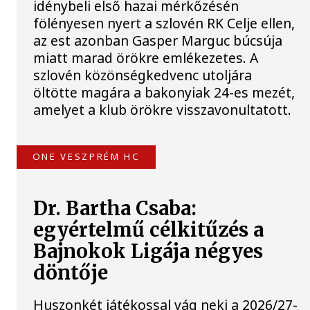
idénybeli első hazai mérkőzésén
fölényesen nyert a szlovén RK Celje ellen,
az est azonban Gasper Marguc búcsúja
miatt marad örökre emlékezetes. A
szlovén közönségkedvenc utoljára
öltötte magára a bakonyiak 24-es mezét,
amelyet a klub örökre visszavonultatott.
ONE VESZPRÉM HC
Dr. Bartha Csaba:
egyértelmű célkitűzés a
Bajnokok Ligája négyes
döntője
Huszonkét játékossal vág neki a 2026/27-