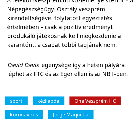
A telekomveszprem.hu közleménye szerint – 
Népegészségügyi Osztály veszprémi
kirendeltségével folytatott egyeztetés
értelmében – csak a pozitív eredményt
produkáló játékosnak kell megkezdenie a
karantént, a csapat többi tagjának nem.
David Davis
legénysége így a héten pályára
léphet az FTC és az Eger ellen is az NB I-ben.
sport
kézilabda
One Veszprém HC
koronavírus
Jorge Maqueda