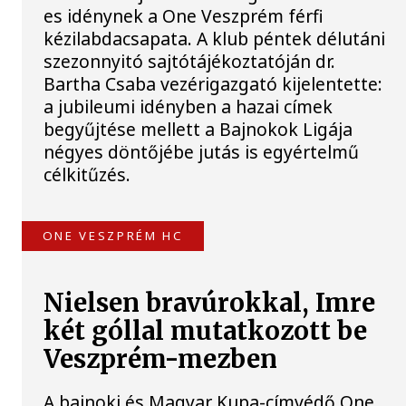
es idénynek a One Veszprém férfi
kézilabdacsapata. A klub péntek délutáni
szezonnyitó sajtótájékoztatóján dr.
Bartha Csaba vezérigazgató kijelentette:
a jubileumi idényben a hazai címek
begyűjtése mellett a Bajnokok Ligája
négyes döntőjébe jutás is egyértelmű
célkitűzés.
ONE VESZPRÉM HC
Nielsen bravúrokkal, Imre
két góllal mutatkozott be
Veszprém-mezben
A bajnoki és Magyar Kupa-címvédő One