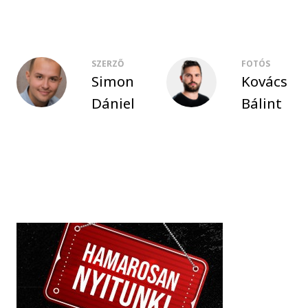
SZERZŐ
FOTÓS
Simon
Kovács
Dániel
Bálint