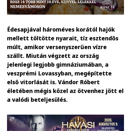
Édesapjával hároméves korától hajók
mellett töltötte nyarait, tíz esztendős
múlt, amikor versenyszerűen vízre
szállt. Miután végzett az ország
jelenlegi legjobb gimnáziumában, a
veszprémi Lovassyban, megépítette
első vitorlását is. Vándor Róbert
életében mégis közel az ötvenhez jött el
a valódi beteljesülés.