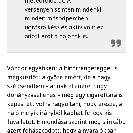
meteorológiát. A
versenyen szintén mindenki,
minden másodpercben
ugrásra kész és aktív volt: ez
adott erőt a hajónak is.
Vándor egyébként a hínárrengeteggel is
megküzdött a győzelemért, de a nagy
szélcsendben – annak ellenére, hogy
dohányzásellenes – még egy cigarettára is
képes lett volna rágyújtani, hogy érezze, a
hajó melyik irányból kaphat fel egy kis
fuvallatot. Elmondása szerint mégis inkább
azért fohászkodott, hogy a nyaralókban