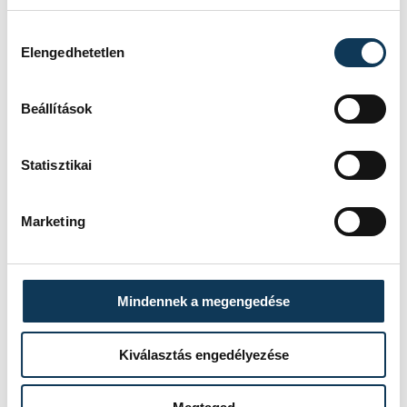
közbeszólt: Balatonlellénél
például amikor a hátunk
Hozzájárulás kiválasztása
Elengedhetetlen
mögé tekintettünk, szinte
csak hangyányi pontokat
Beállítások
láthattunk. Az örömünk
azonban nem tartott sokáig:
Statisztikai
leálltunk, mellénk pedig
felsorakoztak.
Marketing
Mindennek a megengedése
Kiválasztás engedélyezése