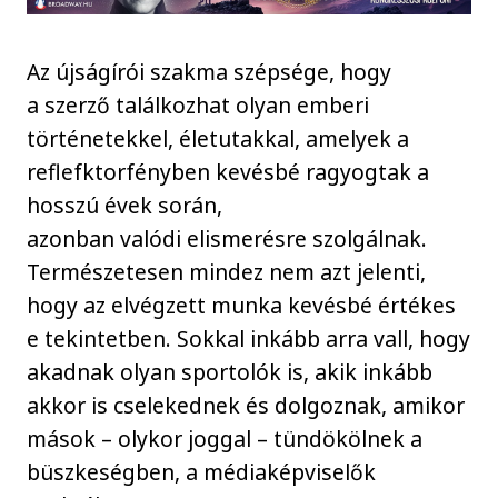
Az újságírói szakma szépsége, hogy
a szerző találkozhat olyan emberi
történetekkel, életutakkal, amelyek a
reflefktorfényben kevésbé ragyogtak a
hosszú évek során,
azonban valódi elismerésre szolgálnak.
Természetesen mindez nem azt jelenti,
hogy az elvégzett munka kevésbé értékes
e tekintetben. Sokkal inkább arra vall, hogy
akadnak olyan sportolók is, akik inkább
akkor is cselekednek és dolgoznak, amikor
mások – olykor joggal – tündökölnek a
büszkeségben, a médiaképviselők