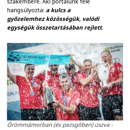
szakembere. Aki portálunk felé
hangsúlyozta:
a kulcs a
győzelemhez közösségük, valódi
egységük összetartásában rejlett
.
Örömmámorban (és pezsgőben) úszva -