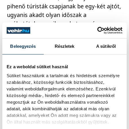
pihenő túristák csapjanak be egy-két ajtót,
ugyanis akadt olyan időszak a
próbatételen, amikor a katamarán
oldalára „szélcsengőként” felhelyezett
retro magnószalagok is elnémultak.
Beleegyezés
Részletek
A sütikről
Ez a weboldal sütiket használ
A feszültség kézzel
Sütiket használunk a tartalmak és hirdetések személyre
tapintható volt, hiszen hiába
szabásához, közösségi funkciók biztosításához,
alakítottunk ki magunknak a
valamint weboldalforgalmunk elemzéséhez. Ezenkívül
közösségi média-, hirdető- és elemező partnereinkkel
biztonsági
megosztjuk az Ön weboldalhasználatra vonatkozó
rajtunkat követően két-
adatait, akik kombinálhatják az adatokat más olyan
háromszor is tetemes előnyt,
adatokkal, amelyeket Ön adott meg számukra vagy az
Ön által használt más szolgáltatásokból gyűjtöttek.
a szelek ura rendre csak