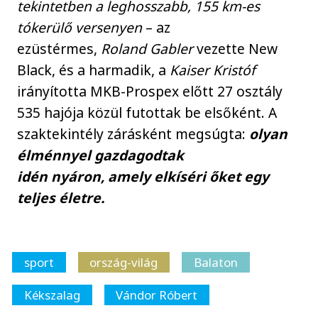
tekintetben a leghosszabb, 155 km-es
tókerülő versenyen
– az
ezüstérmes,
Roland Gabler
vezette New
Black, és a harmadik, a
Kaiser Kristóf
irányította MKB-Prospex előtt 27 osztály
535 hajója közül futottak be elsőként. A
szaktekintély zárásként megsúgta:
olyan
élménnyel gazdagodtak
idén nyáron, amely elkíséri őket egy
teljes életre.
sport
ország-világ
Balaton
Kékszalag
Vándor Róbert