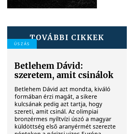
TOVÁBBI CIKKEK
ÚSZÁS
Betlehem Dávid:
szeretem, amit csinálok
Betlehem Dávid azt mondta, kiváló
formában érzi magát, a sikere
kulcsának pedig azt tartja, hogy
szereti, amit csinál. Az olimpiai
bronzérmes nyíltvízi úszó a magyar
küldöttség első aranyérmét szerezte
pénteken a párizsi vizes Európa-