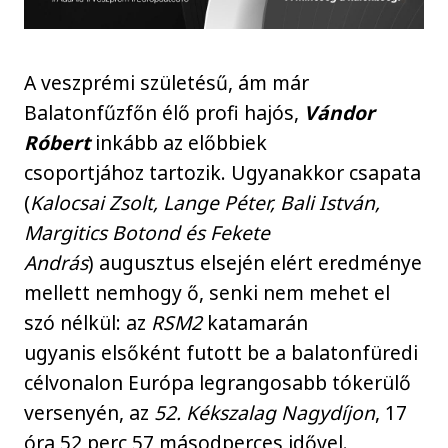
A veszprémi születésű, ám már
Balatonfűzfőn élő profi hajós,
Vándor
Róbert
inkább az előbbiek
csoportjához tartozik. Ugyanakkor csapata
(
Kalocsai Zsolt, Lange Péter, Bali István,
Margitics Botond és Fekete
András
) augusztus elsején elért eredménye
mellett nemhogy ő, senki nem mehet el
szó nélkül: az
RSM2
katamarán
ugyanis elsőként futott be a balatonfüredi
célvonalon Európa legrangosabb tókerülő
versenyén, az
52. Kékszalag Nagydíjon
, 17
óra 52 perc 57 másodperces idővel.