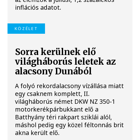
inflációs adatot.
KÖZÉLET
Sorra kerülnek elő
világháborús leletek az
alacsony Dunából
A folyó rekordalacsony vízállása miatt
egy csaknem komplett, II.
világháborús német DKW NZ 350-1
motorkerékpárbukkant elő a
Batthyány téri rakpart sziklái alól,
máshol pedig egy közel féltonnás brit
akna került elő.