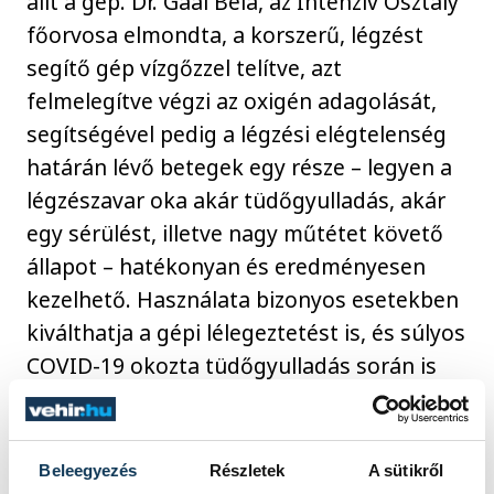
állt a gép. Dr. Gaál Béla, az Intenzív Osztály
főorvosa elmondta, a korszerű, légzést
segítő gép vízgőzzel telítve, azt
felmelegítve végzi az oxigén adagolását,
segítségével pedig a légzési elégtelenség
határán lévő betegek egy része – legyen a
légzészavar oka akár tüdőgyulladás, akár
egy sérülést, illetve nagy műtétet követő
állapot – hatékonyan és eredményesen
kezelhető. Használata bizonyos esetekben
kiválthatja a gépi lélegeztetést is, és súlyos
COVID-19 okozta tüdőgyulladás során is
előnyös az alkalmazása.
Beleegyezés
Részletek
A sütikről