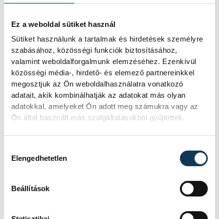
közélet
egészség
Csolnoky Ferenc Kórház
Ez a weboldal sütiket használ
Sütiket használunk a tartalmak és hirdetések személyre
Dr. Lippai Norbert
adományozás
szabásához, közösségi funkciók biztosításához,
valamint weboldalforgalmunk elemzéséhez. Ezenkívül
Rotary Club Veszprém
közösségi média-, hirdető- és elemező partnereinkkel
megosztjuk az Ön weboldalhasználatra vonatkozó
oxigénadagoló készülék
adatait, akik kombinálhatják az adatokat más olyan
adatokkal, amelyeket Ön adott meg számukra vagy az
Ön által használt más szolgáltatásokból gyűjtöttek.
Hozzájárulás kiválasztása
SZERZŐ
FOTÓS
Elengedhetetlen
Bertalan
Kovács
Melinda
Bálint
Beállítások
Statisztikai