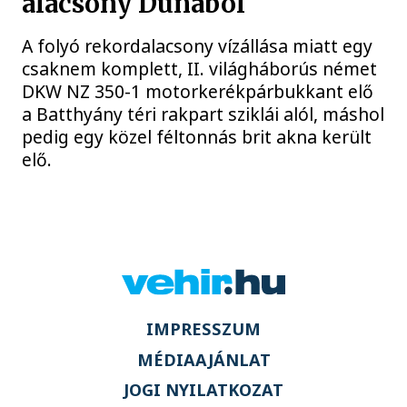
alacsony Dunából
A folyó rekordalacsony vízállása miatt egy
csaknem komplett, II. világháborús német
DKW NZ 350-1 motorkerékpárbukkant elő
a Batthyány téri rakpart sziklái alól, máshol
pedig egy közel féltonnás brit akna került
elő.
IMPRESSZUM
MÉDIAAJÁNLAT
JOGI NYILATKOZAT