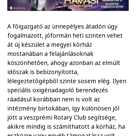
A főigazgató az ünnepélyes átadón úgy
fogalmazott, jóformán heti szinten vehet
át új készület a megyei kórház
mostanában a felajánlásoknak
köszönhetően, ahogy azonban az elmúlt
időszak is bebizonyította,
lélegeztetőgépből szinte sosem elég. Ilyen
speciális oxigénadagoló berendezés
ráadásul korábban nem is volt az
intézmény birtokában, így különösen jól
jött a veszprémi Rotary Club segítsége,
akikre mindig is számíthatott a kórház, ha
eszközre vagy egyéb támogatásra volt