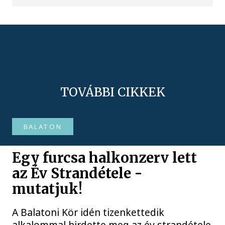
TOVÁBBI CIKKEK
BALATON
Egy furcsa halkonzerv lett
az Év Strandétele -
mutatjuk!
A Balatoni Kör idén tizenkettedik
alkalommal hirdette meg az év strandétele