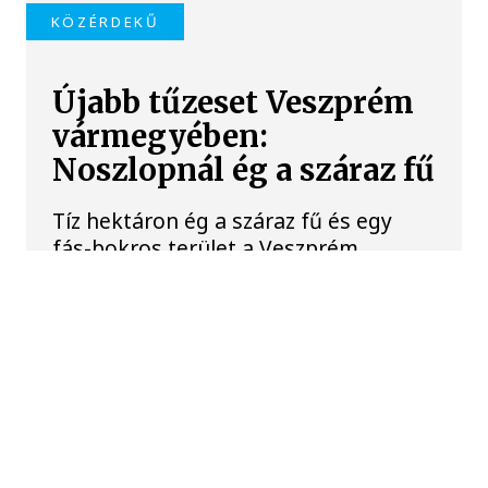
KÖZÉRDEKŰ
Újabb tűzeset Veszprém
vármegyében:
Noszlopnál ég a száraz fű
Tíz hektáron ég a száraz fű és egy
fás-bokros terület a Veszprém
vármegyei Noszlopnál a 8402-es út
mellett.
TŰZ
Ég a tarló Székesfehérvár