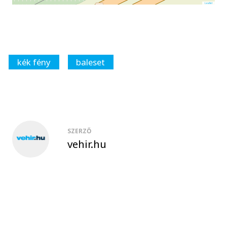
Leaflet
kék fény
baleset
SZERZŐ
vehir.hu