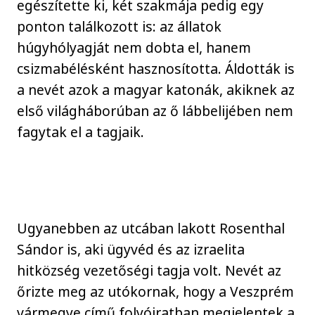
egészítette ki, két szakmája pedig egy
ponton találkozott is: az állatok
húgyhólyagját nem dobta el, hanem
csizmabélésként hasznosította. Áldották is
a nevét azok a magyar katonák, akiknek az
első világháborúban az ő lábbelijében nem
fagytak el a tagjaik.
Ugyanebben az utcában lakott Rosenthal
Sándor is, aki ügyvéd és az izraelita
hitközség vezetőségi tagja volt. Nevét az
őrizte meg az utókornak, hogy a Veszprém
vármegye című folyóiratban megjelentek a