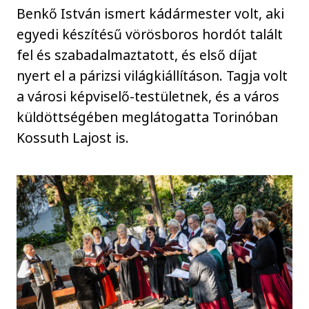
Benkő István ismert kádármester volt, aki
egyedi készítésű vörösboros hordót talált
fel és szabadalmaztatott, és első díjat
nyert el a párizsi világkiállításon. Tagja volt
a városi képviselő-testületnek, és a város
küldöttségében meglátogatta Torinóban
Kossuth Lajost is.