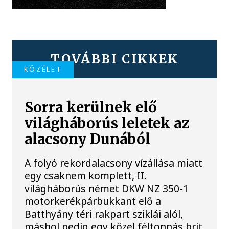
TOVÁBBI CIKKEK
KÖZÉLET
Sorra kerülnek elő
világháborús leletek az
alacsony Dunából
A folyó rekordalacsony vízállása miatt
egy csaknem komplett, II.
világháborús német DKW NZ 350-1
motorkerékpárbukkant elő a
Batthyány téri rakpart sziklái alól,
máshol pedig egy közel féltonnás brit