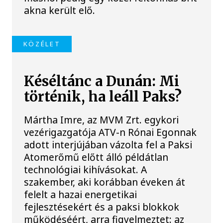
akna került elő.
KÖZÉLET
Késéltánc a Dunán: Mi
történik, ha leáll Paks?
Mártha Imre, az MVM Zrt. egykori
vezérigazgatója ATV-n Rónai Egonnak
adott interjújában vázolta fel a Paksi
Atomerőmű előtt álló példátlan
technológiai kihívásokat. A
szakember, aki korábban éveken át
felelt a hazai energetikai
fejlesztésekért és a paksi blokkok
működéséért, arra figyelmeztet: az