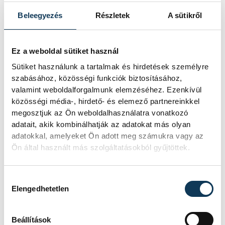
A szomszédok békességben, anyagi
Beleegyezés
Részletek
A sütikről
erőben, ki-ki a maga iparát végezve
aktívan részt vettek a város
gyarapításában. A cserháti iparosok
Ez a weboldal sütiket használ
jelentős erkölcsi, gazdasági bázisát
Sütiket használunk a tartalmak és hirdetések személyre
szabásához, közösségi funkciók biztosításához,
jelentették Veszprémnek. Az ő emlékük
valamint weboldalforgalmunk elemzéséhez. Ezenkívül
előtt fejet hajtva helyeztek el koszorúkat a
közösségi média-, hirdető- és elemező partnereinkkel
városrész kopjafájánál.
megosztjuk az Ön weboldalhasználatra vonatkozó
adatait, akik kombinálhatják az adatokat más olyan
adatokkal, amelyeket Ön adott meg számukra vagy az
Ön által használt más szolgáltatásokból gyűjtöttek.
közélet
Márkusné Vörös Hajnalka
Némedi Lajos
Veszprémi Német Klub
Hozzájárulás kiválasztása
Elengedhetetlen
Cserhát
Cserhát Baráti Társaság
Beállítások