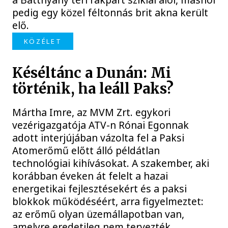
pedig egy közel féltonnás brit akna került
elő.
KÖZÉLET
Késéltánc a Dunán: Mi
történik, ha leáll Paks?
Mártha Imre, az MVM Zrt. egykori
vezérigazgatója ATV-n Rónai Egonnak
adott interjújában vázolta fel a Paksi
Atomerőmű előtt álló példátlan
technológiai kihívásokat. A szakember, aki
korábban éveken át felelt a hazai
energetikai fejlesztésekért és a paksi
blokkok működéséért, arra figyelmeztet:
az erőmű olyan üzemállapotban van,
amelyre eredetileg nem tervezték.