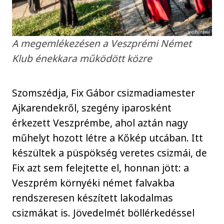
A megemlékezésen a Veszprémi Német
Klub énekkara működött közre
Szomszédja, Fix Gábor csizmadiamester
Ajkarendekről, szegény iparosként
érkezett Veszprémbe, ahol aztán nagy
műhelyt hozott létre a Kőkép utcában. Itt
készültek a püspökség veretes csizmái, de
Fix azt sem felejtette el, honnan jött: a
Veszprém környéki német falvakba
rendszeresen készített lakodalmas
csizmákat is. Jövedelmét böllérkedéssel