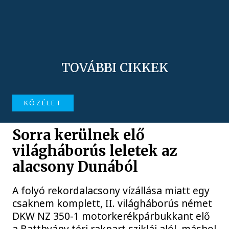
TOVÁBBI CIKKEK
KÖZÉLET
Sorra kerülnek elő
világháborús leletek az
alacsony Dunából
A folyó rekordalacsony vízállása miatt egy
csaknem komplett, II. világháborús német
DKW NZ 350-1 motorkerékpárbukkant elő
a Batthyány téri rakpart sziklái alól, máshol