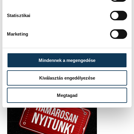
Statisztikai
SZERZŐ
FOTÓS
Schöngrundtner
Kovács
Marketing
Tamás
Bálint
Mindennek a megengedése
Kiválasztás engedélyezése
Megtagad