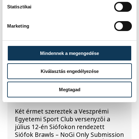
versenyzője is a magyar válogatott
Statisztikai
tagjaként lép tatamira, miközben a
klub társrendezőként is
közreműködik az esemény
Marketing
lebonyolításában.
Mindennek a megengedése
KÜZDŐSPORTOK
Kiválasztás engedélyezése
Két éremmel zárták a
VESC sportolói a siófoki
Megtagad
grapplingversenyt
Két érmet szereztek a Veszprémi
Egyetemi Sport Club versenyzői a
július 12-én Siófokon rendezett
Siófok Brawls – NoGi Only Submission