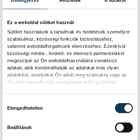
Beleegyezés
Részletek
A sütikről
Ez a weboldal sütiket használ
Sütiket használunk a tartalmak és hirdetések személyre
TOVÁBBI CIKKEK
szabásához, közösségi funkciók biztosításához,
KÜZDŐSPORTOK
valamint weboldalforgalmunk elemzéséhez. Ezenkívül
közösségi média-, hirdető- és elemező partnereinkkel
megosztjuk az Ön weboldalhasználatra vonatkozó
Veszprém rendezi a
adatait, akik kombinálhatják az adatokat más olyan
adatokkal, amelyeket Ön adott meg számukra vagy az
korosztályos szumó
Ön által használt más szolgáltatásokból gyűjtöttek.
Európa-bajnokságot
Hozzájárulás kiválasztása
Szeptember 18. és 20. között
Elengedhetetlen
Veszprém ad otthont az U15-ös és
U18-as szumó Európa-bajnokságnak.
A hazai rendezésű kontinensviadalon
Beállítások
a Centrum Sport Egyesület több