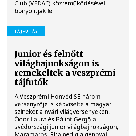
Club (VEDAC) közreműködésével
bonyolítják le.
TÁJFUTÁS
Junior és felnőtt
világbajnokságon is
remekeltek a veszprémi
tájfutók
A Veszprémi Honvéd SE három
versenyzője is képviselte a magyar
színeket a nyári világversenyeken.
Ódor Laura és Bálint Gergő a
svédországi junior világbajnokságon,
Máramarosi Rita pedig a genovai