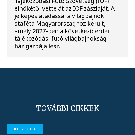
Tájékozódási Futó Szövetség (IOF)
elnökétől vette át az IOF zászlaját. A
jelképes átadással a világbajnoki
staféta Magyarországhoz került,
amely 2027-ben a következő erdei
tájékozódási futó világbajnokság
házigazdája lesz.
TOVÁBBI CIKKEK
KÖZÉLET