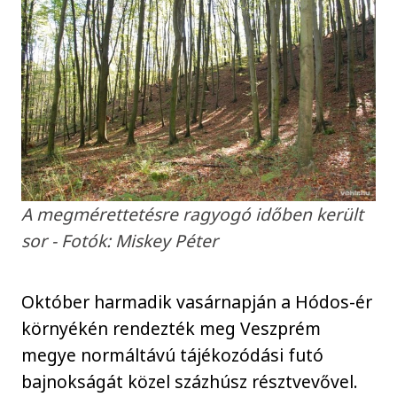
A megmérettetésre ragyogó időben került
sor - Fotók: Miskey Péter
Október harmadik vasárnapján a Hódos-ér
környékén rendezték meg Veszprém
megye normáltávú tájékozódási futó
bajnokságát közel százhúsz résztvevővel.