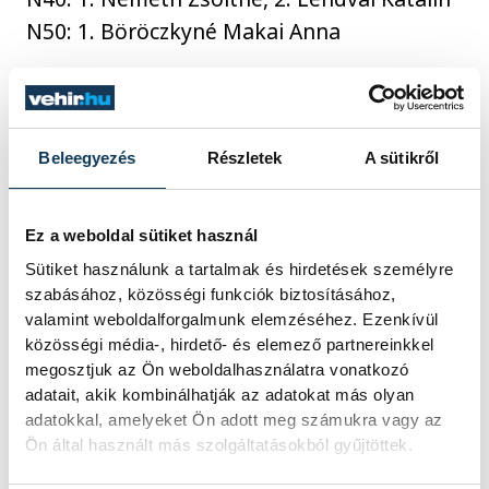
N50: 1. Böröczkyné Makai Anna
Fiúk
:
F10: 1. Bálint Ádám, 3. Bálint Gergő
Beleegyezés
Részletek
A sütikről
F12: 2. Miskey Bendegúz
F14: 1. Bálint Benedek, 3. Angyal Dániel
F16: 2. Eszlári Dávid
Ez a weboldal sütiket használ
F40: 1. Kovács Gábor
Sütiket használunk a tartalmak és hirdetések személyre
szabásához, közösségi funkciók biztosításához,
F70: 1. Vass Tibor
valamint weboldalforgalmunk elemzéséhez. Ezenkívül
közösségi média-, hirdető- és elemező partnereinkkel
megosztjuk az Ön weboldalhasználatra vonatkozó
Nyílt kategória: 3. Berzsenyi Miklós
adatait, akik kombinálhatják az adatokat más olyan
adatokkal, amelyeket Ön adott meg számukra vagy az
Ön által használt más szolgáltatásokból gyűjtöttek.
sport
tájfutás