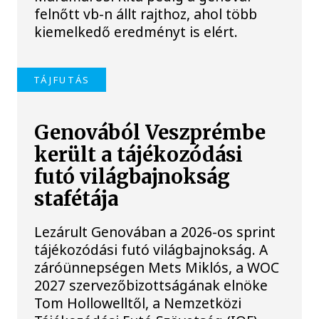
felnőtt vb-n állt rajthoz, ahol több
kiemelkedő eredményt is elért.
TÁJFUTÁS
Genovából Veszprémbe
került a tájékozódási
futó világbajnokság
stafétája
Lezárult Genovában a 2026-os sprint
tájékozódási futó világbajnokság. A
záróünnepségen Mets Miklós, a WOC
2027 szervezőbizottságának elnöke
Tom Hollowelltől, a Nemzetközi