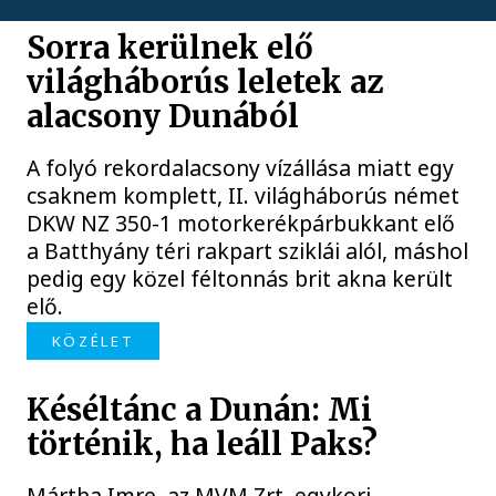
Sorra kerülnek elő
világháborús leletek az
alacsony Dunából
A folyó rekordalacsony vízállása miatt egy
csaknem komplett, II. világháborús német
DKW NZ 350-1 motorkerékpárbukkant elő
a Batthyány téri rakpart sziklái alól, máshol
pedig egy közel féltonnás brit akna került
elő.
KÖZÉLET
Késéltánc a Dunán: Mi
történik, ha leáll Paks?
Mártha Imre, az MVM Zrt. egykori