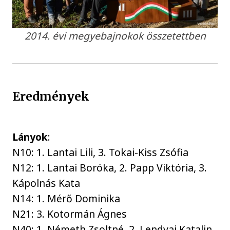
2014. évi megyebajnokok összetettben
Eredmények
Lányok
:
N10: 1. Lantai Lili, 3. Tokai-Kiss Zsófia
N12: 1. Lantai Boróka, 2. Papp Viktória, 3.
Kápolnás Kata
N14: 1. Mérő Dominika
N21: 3. Kotormán Ágnes
N40: 1. Németh Zsoltné, 2. Lendvai Katalin